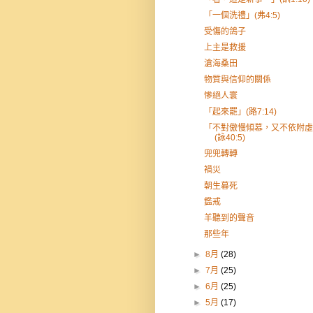
「一個洗禮」(弗4:5)
受傷的鴿子
上主是救援
滄海桑田
物質與信仰的關係
慘絕人寰
「起來罷」(路7:14)
「不對傲慢傾慕，又不依附虛
(詠40:5)
兜兜轉轉
禍災
朝生暮死
鑑戒
羊聽到的聲音
那些年
►
8月
(28)
►
7月
(25)
►
6月
(25)
►
5月
(17)