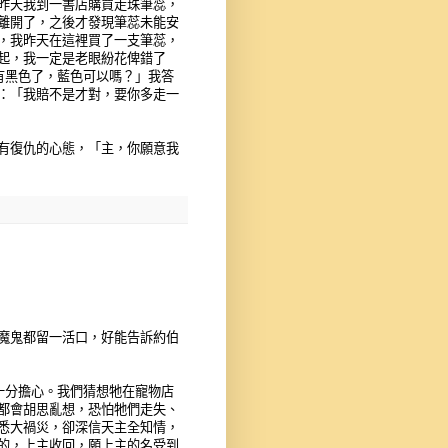
昨天我到一書店購買走珠筆蕊，
離開了，之後才發現筆蕊未能安
，我昨天在這裡買了一支筆蕊，
起，我一定是老眼紛花俾錯了
有黑色了，藍色可以嗎？」我答
：「我賠不是才對，要你多走一
有復仇的心態，「主，你願意我
魔鬼都留一活口，好能告訴約伯
十分擔心。我們猜想牠在寵物店
都會胡思亂想，恐怕牠們走失、
悉大禍災，卻深信天主全知情，
的，上主收回，願上主的名受到