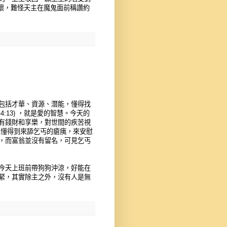
心懷，難怪天主在魔鬼面前稱讚約
包括才華、資源、潛能，懂得找
13) ，就是愛的智慧。今天的
有錢財和享樂，對世間的疾苦視
狗也懂得到來舔乞丐的瘡痍，來安慰
，而富翁並沒有留名，可見乞丐
今天上班前帶狗狗沖涼，好能在
緊，其實除主之外，沒有人是無