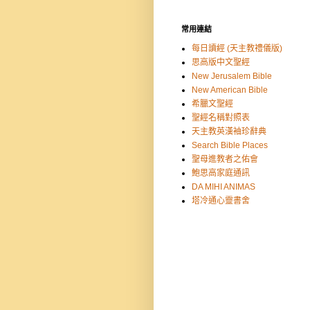
常用連結
每日讀經 (天主教禮儀版)
思高版中文聖經
New Jerusalem Bible
New American Bible
希臘文聖經
聖經名稱對照表
天主教英漢袖珍辭典
Search Bible Places
聖母進教者之佑會
鮑思高家庭通訊
DA MIHI ANIMAS
塔冷通心靈書舍