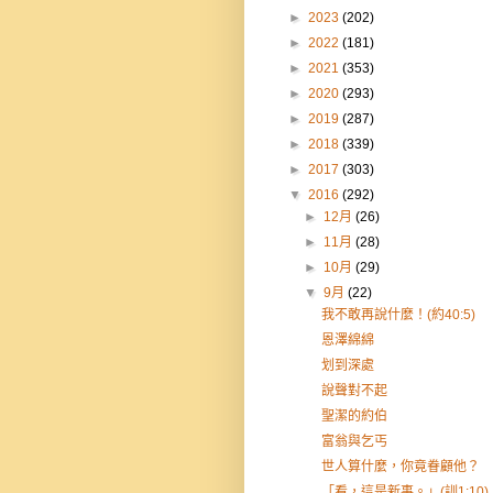
►
2023
(202)
►
2022
(181)
►
2021
(353)
►
2020
(293)
►
2019
(287)
►
2018
(339)
►
2017
(303)
▼
2016
(292)
►
12月
(26)
►
11月
(28)
►
10月
(29)
▼
9月
(22)
我不敢再說什麼！(約40:5)
恩澤綿綿
划到深處
說聲對不起
聖潔的約伯
富翁與乞丐
世人算什麼，你竟眷顧他？
「看，這是新事。」(訓1:10)