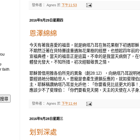
發佈者：
Agnes
於
下午11:53
2016年9月29日星期四
恩澤綿綿
今天有著我喜愛的福音，就是納塔乃耳在無花果樹下初遇耶穌
不期然泛著在貝特賽達重遇無花果樹的經歷，也想起四年前的
you
宣福典禮，當天的福音正是這篇。不幸的是我當天病倒了，在
體發光發大，不知所措，初次經驗敬畏之情。
e
 faith.
耶穌曾借用雅各伯所見的異象（創28:12），向納塔乃耳說
要經過祂分賜給世人。恩寵是會產生連鎖反應的，就如斐理伯
主，耶穌稱讚納塔乃耳並允許他：「你要看見比這更大的事！」(若
應該少不了斐理伯：「你們要看見天開，天主的天使在人子身上，
發佈者：
Agnes
於
下午11:44
2016年9月28日星期三
划到深處