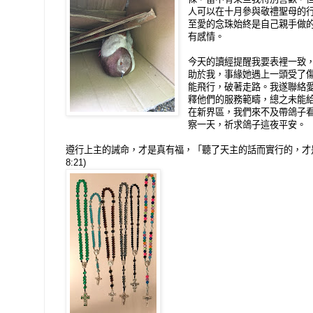
人可以在十月參與敬禮聖母的
至愛的念珠始終是自己親手做
有感情。
今天的讀經提醒我要表裡一致
助於我，事緣她遇上一頭受了
能飛行，破著走路。我遂聯絡
釋他們的服務範疇，總之未能
在新界區，我們來不及帶鴿子
察一天，祈求鴿子這夜平安。
遵行上主的誡命，才是真有福，「聽了天主的話而實行的，才
8:21)