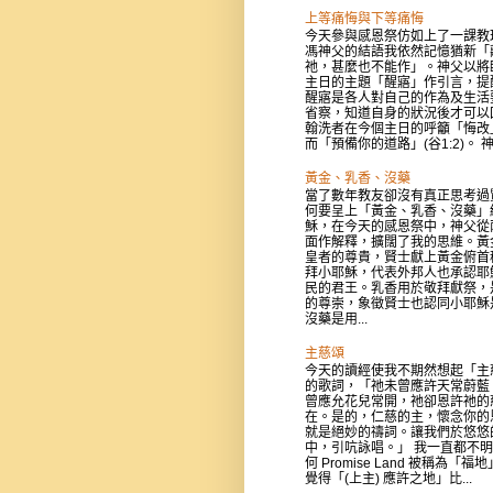
上等痛悔與下等痛悔
今天參與感恩祭仿如上了一課教
馮神父的結語我依然記憶猶新「
祂，甚麼也不能作」。神父以將
主日的主題「醒寤」作引言，提
醒寤是各人對自己的作為及生活
省察，知道自身的狀況後才可以
翰洗者在今個主日的呼籲「悔改
而「預備你的道路」(谷1:2)。 神父
黃金、乳香、沒藥
當了數年教友卻沒有真正思考過
何要呈上「黃金、乳香、沒藥」
穌，在今天的感恩祭中，神父從
面作解釋，擴闊了我的思維。黃
皇者的尊貴，賢士獻上黃金俯首
拜小耶穌，代表外邦人也承認耶
民的君王。乳香用於敬拜獻祭，
的尊崇，象徵賢士也認同小耶穌
沒藥是用...
主慈頌
今天的讀經使我不期然想起「主
的歌詞，「祂未曾應許天常蔚藍
曾應允花兒常開，祂卻恩許祂的
在。是的，仁慈的主，懷念你的
就是絕妙的禱詞。讓我們於悠悠
中，引吭詠唱。」 我一直都不
何 Promise Land 被稱為「福
覺得「(上主) 應許之地」比...