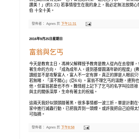
讚美！」(約1:21) 若事情發生在我的身上，我必定無法放開
伯 十全十美。
發佈者：
Agnes
於
下午11:31
2016年9月25日星期日
富翁與乞丐
今天是教育主日，馮神父解釋授予教育是教人從內在去發揮，
著生命的方向，「成為成年人，達到基督圓滿年齡的程度」(弗4:
讀經並不是攻擊富人，富人不一定有罪，真正的罪是人眼前只
若無睹，「漠不關心」(亞6:6) 。富翁不理乞丐的溫飽，連
他，但富翁甚麼也不作。難怪經上記下了乞丐的名字叫拉匝祿
與主的關係深厚，生命有著主的祝福。
這兩天我好似頭頭踫著黑，很多事情都一波三折，單是計劃在
家中進行滅蟲行動，已把我弄到一頭煙。或許我把自己迫得太
可指摘。
發佈者：
Agnes
於
下午8:58