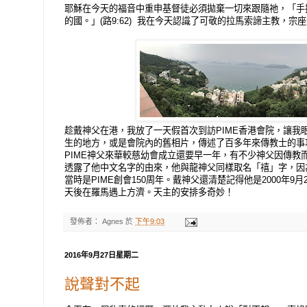
耶穌在今天的福音中重申基督徒必須拋棄一切來跟隨祂，「手
的國。」(路9:62) 我在今天認識了可敬的拉馬索諦主教，宗
趁戴神父在港，我放了一天假首次到訪PIME香港會院，讓我
生的地方，或是會院內的舊相片，傳述了百多年來傳教士的事
PIME神父來華較慈幼會成立還要早一年，有不少神父因傳教
透露了他中文名字的由來，他與龍神父同樣取名「禧」字，因
當時是PIME創會150周年。戴神父還清楚記得他是2000年9
天後在羅馬遇上方濟。天主的安排多奇妙！
發佈者：
Agnes
於
下午9:03
2016年9月27日星期二
說聲對不起