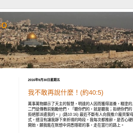
Go
2016年9月30日星期五
我不敢再說什麼！(約40:5)
萬事萬物顯示了天主的智慧，明達的人因而獲得滋養，糊塗的
二門徒傳教前勉勵他們，「聽你們的，就是聽我；拒絕你們的
拒絕那派遣我的。」(路10:16) 最近不斷有人向我推介龐貝
式，總沒有讓我靜下來祈禱的時段，我每次都推辭，是否心硬
開始，願我能在默想中洞悉隱密的事，走在當行的路上。