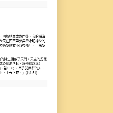
，明認祂並成為門徒。我的腦海
今天在西西里參與雷永明神父的
領過聖體數小時後嘔吐，目睹聖
明祂的降生開啟了天門，天主的恩寵
感染納塔乃耳，讓他得以親近
1:50) ，再許諾同行的人，
上去下來。」(若1:51)