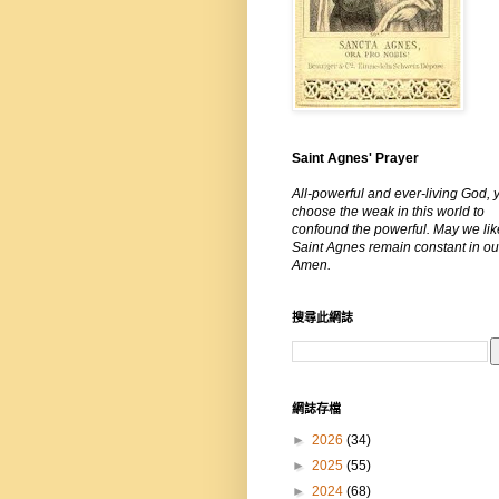
Saint Agnes' Prayer
All-powerful and ever-living God, 
choose the weak in this world to
confound the powerful. May we lik
Saint Agnes remain constant in our
Amen.
搜尋此網誌
網誌存檔
►
2026
(34)
►
2025
(55)
►
2024
(68)