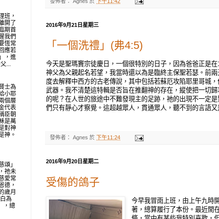
發佈者：
Agnes
於
下午11:42
理班，
離開了
2016年9月21日星期三
臨期首
醒我們
「一個洗禮」(弗4:5)
要恆常
回應若
」，進
今天是聖瑪竇宗徒慶日，一個很特別的日子，因為爸爸正是在
...
神父為父親起名若望，我當時還以為是臨終主保聖若瑟。前兩
度去解釋中西方的古老傳說，其中包括若蘇厄攻陷耶里哥城，
賢士為
武器。我不清楚這特輯是否旨在推翻神的存在，縱使把一切歸
給小耶
的呢？在人世的旅途中不難發現主的足跡，祂的出現不一定是
兩個層
們只有靜心才察覺。這超越眾人，貫通眾人，聽不到的言語又
金代表
稱臣朝
穌是萬
是對神
是神。
發佈者：
Agnes
於
下午11:24
2016年9月20日星期二
慈頌」
，祂未
慈愛常
受傷的鴿子
恩德，
的歲月
明白為
今早我冒雨上班，由上午九時
地」，總
著，總算履行了本份。最近閒
條，當中有某些我特別喜歡，