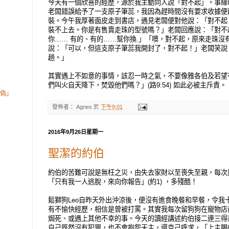
今天有一個欣喜的經歷，源於我主動向人說「對不起」。事緣
老闆錯誤給予了一支原子筆蕊，我因為趕時間沒有要求收據便
裝。今午我厚著面皮走到書店，遇見老闆便對他說：「對不起
裝不上去。你是有售賣走珠的型號嗎？」老闆回應說：「對不
你…… 有的、有的……幫你換.」「噢，對不起，原來走珠沒
說：「可以，但這支原子筆蕊我開封了，對不起！」老闆笑說
趟。」
其實遇上不如意的事情，該忍一時之氣，不要像雅各伯及若望
們叫火自天降下，焚毀他們嗎？」(路9:54) 如此必被主斥責。
偽」
發佈者：
Agnes
於
下午9:01
2016年9月26日星期一
聖潔的約伯
約伯的苦難可說是無枉之災，由失去家財以至喪失至親，每次
「只有我一人逃脫，來向你報告」(約1) ，多殘酷！
鬆獅狗Leo自昨天外出沖涼後，便沒有進食晚餐和早餐，令我
有不愉快經歷，相信是曾被打罵。其實我每次留狗狗在寵物店
焗死、或遇上其他不幸的事。今天的讀經講述約伯接二連三得
自己既然沒有犯罪，也不會抱怨天主，還克己呼求，「上主賜