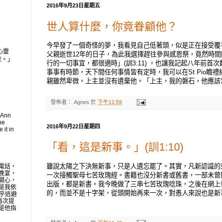
2016年9月23日星期五
世人算什麼，你竟眷顧他？
今早發了一個奇怪的夢，我看見自己低著頭，似是正在接受覆
心靈
父親逝世12年的日子，為此我選擇趕往參與感恩祭，竟然時
來。」
行的一切事宜，都很適時」(訓3:11) ，也讓我記起八年前首
事事有時節，天下間任何事情皆有定時，我可以在St Pio瞻
親雖然卑微，上主並沒有遺棄他。「上主，我的磐石，他應該常受頌
發佈者：
Agnes
於
下午11:59
 Ann
he
2016年9月22日星期四
 it in
「看，這是新事。」(訓1:10)
雖說太陽之下決無新事，只是人遺忘罷了。其實，凡新認識的
電話，
晚宴，
一次接觸聖母七苦玫瑰經。書籍也沒分新書或舊書，一部未曾
開心，
出版，都是新書。我今晚做了三串七苦玫瑰唸珠，之後在網上
是我依
的，而並不是十字架，從頭開始再來一次，對愚人來說也是新
似乎逃避
再次提
是他指