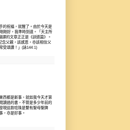
手的祝福，就醒了。由於今天是
間剛剛好，我準時到達。「天主所
次翻譯的文章正正是《訓道篇》。
禮紀念父親，該感恩，亦該相信父
讚！」(詠144:1)
東西都是新事，就如我今天才第
閱讀過的書，不管是多少年前的
發現這款唸珠是繫有聖母聖牌
事，亦是好事。