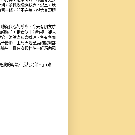
行列，多做玫瑰經默想。況且，我
的第一條，並不完美，卻尤其親切
，聽從良心的呼喚。今天有朋友求
傷的鴿子，牠看似十分精神，卻未
愛協、漁護處及嘉道理，各有各闡
給予援助。由於專治雀鳥的獸醫都
看醫生，惟有安頓牠在一紙箱內觀
是我的母親和我的兄弟。」(路