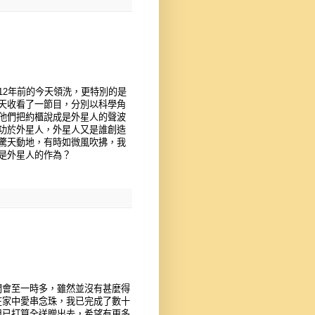
12年前的今天領洗，更特別的是
天收看了一節目，分別以科學角
他們把約櫃說成是外星人的聲波
功於外星人，外星人又是誰創造
驚天動地，有時如微風吹拂，我
是外星人的作為？
開會至一時多，雖然並沒有甚麼得
在家中愛串念珠，我已完成了數十
但已打算全送贈出去，希望有更多