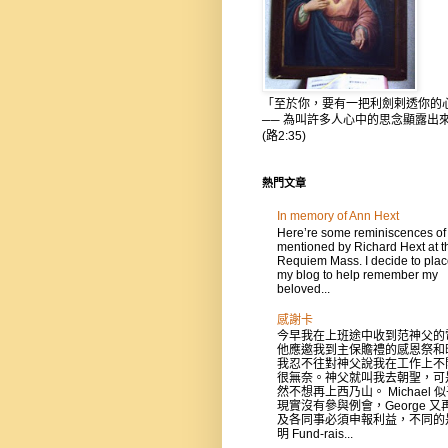
「至於你，要有一把利劍剌透你的
── 為叫許多人心中的思念顯露出
(路2:35)
熱門文章
In memory of Ann Hext
Here’re some reminiscences of
mentioned by Richard Hext at t
Requiem Mass. I decide to place
my blog to help remember my
beloved...
感謝卡
今早我在上班途中收到范神父的
他應邀我到主保贍禮的感恩祭和
我忍不往對神父說我在工作上不
很無奈。神父就叫我去朝聖，可
然不想再上西乃山。 Michael 
現實沒有參與例會，George 又
及各同事必須申報利益，不同的
明 Fund-rais...