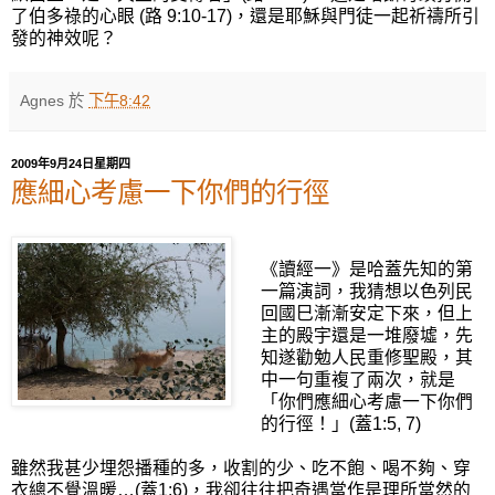
了伯多祿的心眼 (路 9:10-17)，還是耶穌與門徒一起祈禱所引
發的神效呢？
Agnes
於
下午8:42
2009年9月24日星期四
應細心考慮一下你們的行徑
《讀經一》是哈蓋先知的第
一篇演詞，我猜想以色列民
回國巳漸漸安定下來，但上
主的殿宇還是一堆廢墟，先
知遂勸勉人民重修聖殿，其
中一句重複了兩次，就是
「你們應細心考慮一下你們
的行徑！」(蓋1:5, 7)
雖然我甚少埋怨播種的多，收割的少、吃不飽、喝不夠、穿
衣總不覺溫暖…(蓋1:6)，我卻往往把奇遇當作是理所當然的