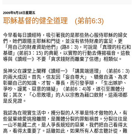
2009年9月18日星期五
耶穌基督的健全道理 (弟前6:3)
今早看每日讀經時，吸引著我的是那些熱心服侍耶穌的婦女
們，她們跟隨主耶穌和門徒，並沒有依恃財產的富足，更
「用自己的財產資助他們」(路8：3)，可說是「真理的柱石和
基礎」(弟前3：15) 的典範，以實際的行動去傳揚福音。這敎
導與《讀經一》不要「貪求錢財而離棄了信德」相類似。
吳神父在課堂上闡釋《讀經一》「講異端道理」（弟前6：3)
的兩大成因。首先，信友因「妄自尊大」、驕傲自滿、為求
彰顯自己的知識、才智、專長，而引發爭辯，「生出嫉妒、
爭吵、謾罵、惡意的猜疑」（弟前6：4)等，遂引至團體分
裂；其次，「心思敗壞」的人以宗教為藉口斂財，這兩項都
是反見證。
我認為在現實生活中，攪分裂的人不單是恃才傲物的人，有
些鼠輩總愛挑撥離間，是團體分裂的罪魁禍首。分裂往往是
一山不能藏二虎，是人爭長競短的惡果，我們把自己看得太
高，看得太重要了。話雖如此，如果所有人都言聽計從，難