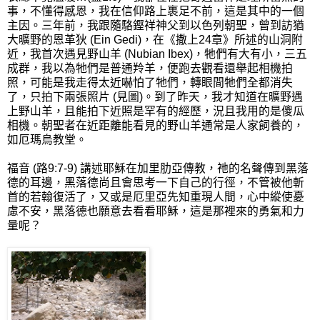
事，不懂得感恩，我在信仰路上裹足不前，這是其中的一個
主因。三年前，我跟隨駱鏗祥神父到以色列朝聖，曾到訪猶
大曠野的恩革狄 (Ein Gedi)，在《撒上24章》所述的山洞附
近，我首次遇見野山羊 (Nubian Ibex)，牠們有大有小，三五
成群，我以為牠們是普通羚羊，便跑去觀看還舉起相機拍
照，可能是我走得太近嚇怕了牠們，轉眼間牠們全都消失
了，只拍下兩張照片 (見圖)。到了昨天，我才知道在曠野遇
上野山羊，且能拍下近照是罕有的經歷，況且我用的是傻瓜
相機。朝聖者在近距離能看見的野山羊通常是人家飼養的，
如厄瑪烏教堂。
福音 (路9:7-9) 講述耶穌在加里肋亞傳教，祂的名聲傳到黑落
德的耳邊，黑落德尚且會思考一下自己的行徑，不管被他斬
首的若翰復活了，又或是厄里亞先知重現人間，心中縱使憂
慮不安，黑落德也願意去看看耶穌，這是那裡來的勇氣和力
量呢？