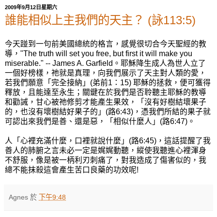
2009年9月12日星期六
誰能相似上主我們的天主？ (詠113:5)
今天踫到一句前美國總統的格言，感覺很切合今天聖經的教
導，"The truth will set you free, but first it will make you
miserable." -- James A. Garfield。耶穌降生成人為世人立了
一個好榜樣，祂就是真理，向我們展示了天主對人類的愛，
若我們願意「完全接納」(弟前1：15) 耶穌的拯救，便可獲得
釋放，且能達至永生；關鍵在於我們是否聆聽主耶穌的教導
和勸誡，甘心被祂修剪才能產生果效，「沒有好樹結壞果子
的，也沒有壞樹結好果子的」(路6:43)，憑我們所結的果子就
可認出來我們是善、還是惡，「相似什麼人」(路6:47)。
人「心裡充滿什麼，口裡就說什麼」(路6:45)，這話提醒了我
善人的肺腑之言未必一定是娓娓動聽，縱使我聽進心裡渾身
不舒服，像是被一柄利刃刺痛了，對我造成了傷害似的，我
總不能抹殺這會產生苦口良藥的功效呢!
Agnes
於
下午9:48