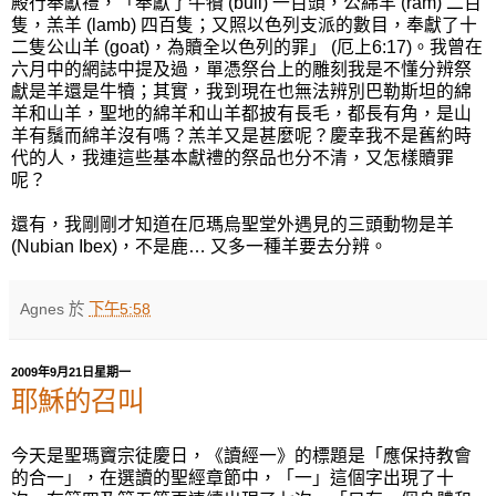
殿行奉獻禮，「奉獻了牛犢 (bull) 一百頭，公綿羊 (ram) 二百
隻，羔羊 (lamb) 四百隻；又照以色列支派的數目，奉獻了十
二隻公山羊 (goat)，為贖全以色列的罪」 (厄上6:17)。我曾在
六月中的網誌中提及過，單憑祭台上的雕刻我是不懂分辨祭
獻是羊還是牛犢；其實，我到現在也無法辨別巴勒斯坦的綿
羊和山羊，聖地的綿羊和山羊都披有長毛，都長有角，是山
羊有鬚而綿羊沒有嗎？羔羊又是甚麼呢？慶幸我不是舊約時
代的人，我連這些基本獻禮的祭品也分不清，又怎樣贖罪
呢？
還有，我剛剛才知道在厄瑪烏聖堂外遇見的三頭動物是羊
(Nubian Ibex)，不是鹿… 又多一種羊要去分辨。
Agnes
於
下午5:58
2009年9月21日星期一
耶穌的召叫
今天是聖瑪竇宗徒慶日，《讀經一》的標題是「應保持教會
的合一」，在選讀的聖經章節中，「一」這個字出現了十