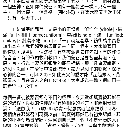
次，在第四及第五節更連續出現了七次，「只有一個身體和
一個聖神，正如你們蒙召，同有一個希望一樣。只有一個
主，一個信德，一個洗禮」(弗4:4-5) ，在第六節又再次申述
「只有一個天主…」
「一」是漢字的部首，是最小的正整數，解作全 [whole]、圓
滿 [full]、相同 [same; uniform]、單/獨 [single]、統一 [unified;
unitary]、純潔不雜 [pure]，「一」就是基準，彷彿萬事萬物
無出其右。我們領受的恩寵是來自同一個主，大家懷著同一
個信德，藉著同一個洗禮；有些被派遣去作先知，有的作傳
福音者，有的作司牧和教師，我們蒙召是要各盡其職，在
思、言、行為上要與所領受的寵召相稱，即「凡事要謙遜、
溫和、忍耐，在愛德中彼此擔待，盡力以和平的聯繫，保持
心神的合一」(弗4:2-3)。如此天父的愛才能「超越眾人，貫
通眾人，且在眾人之內」(弗4:6)，大家成為一體，邁向同一
的希望 –〉永生。
每個基督徒被蒙召都有不同的經歷，今天默想瑪竇被耶穌召
選的過程，與我的信仰歷程有極相似的地方，耶穌對瑪竇
說：「跟隨我！」(瑪9:9) 瑪竇不假思索就起來跟隨了耶穌。
我相信在耶穌召叫瑪竇以前，瑪竇對耶穌巳有初步認識，耶
穌的呼喚令瑪竇醒寤，洞察到自己是一個「不是健康的人」
(瑪9:12) 需要醫治。「省察、懺悔、定改」是與主邂逅的不