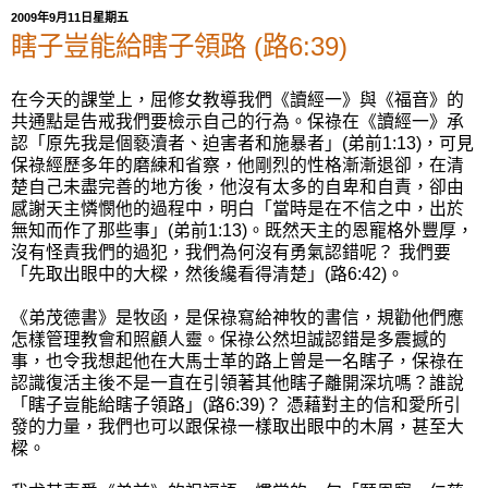
2009年9月11日星期五
瞎子豈能給瞎子領路 (路6:39)
在今天的課堂上，屈修女教導我們《讀經一》與《福音》的
共通點是告戒我們要檢示自己的行為。保祿在《讀經一》承
認「原先我是個褻瀆者、迫害者和施暴者」(弟前1:13)，可見
保祿經歷多年的磨練和省察，他剛烈的性格漸漸退卻，在清
楚自己未盡完善的地方後，他沒有太多的自卑和自責，卻由
感謝天主憐憫他的過程中，明白「當時是在不信之中，出於
無知而作了那些事」(弟前1:13)。既然天主的恩寵格外豐厚，
沒有怪責我們的過犯，我們為何沒有勇氣認錯呢？ 我們要
「先取出眼中的大樑，然後纔看得清楚」(路6:42)。
《弟茂德書》是牧函，是保祿寫給神牧的書信，規勸他們應
怎樣管理教會和照顧人靈。保祿公然坦誠認錯是多震撼的
事，也令我想起他在大馬士革的路上曾是一名瞎子，保祿在
認識復活主後不是一直在引領著其他瞎子離開深坑嗎？誰說
「瞎子豈能給瞎子領路」(路6:39)？ 憑藉對主的信和愛所引
發的力量，我們也可以跟保祿一樣取出眼中的木屑，甚至大
樑。