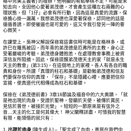
格中完美主義者) 的樣辦，他明顯的有點舉棋不定，可能是未
知去向，全因他心愛著弟茂德，才會產生這種左右兩難的心
理狀態，但「1仔」必會有所行動，因為這是真愛的流露，保
祿擔心掛一漏萬。我想弟茂德也深愛著保祿，認同他的話是
循循善誘，即使催逼也是可愛的，這又令我引發另一陣的薈
心微笑。
在課堂上，吳神父解說保祿寫這書信時可能是在格林多，或
許巳在羅馬被囚，而年青的弟茂德是厄弗所的主教，身心正
受著嚴峻的考驗。弟茂德身體抱恙，在處理教會事務上被資
深信友所阻撓。因此，保祿提醒弟茂德天主的家「就是永生
天主的教會」(弟3:15)，在這個地上的家裡，各人有各自的職
責和身份。所謂「真理的柱石和基礎」是勸勉弟茂德和信友
們要保存信仰的真理，「保存」不是隱藏心裡，應要把信仰
宣揚，使真道代代相傳成為柱石和基礎。
保祿在《弟茂德前書》3章16節論及福音中的六大奧蹟，「就
是祂出現於肉身，受證於聖神，發顯於天使，被傳於異民，
見信於普世，被接於光榮」。短短的一節原來是有弦外之
音…天主的化工是何其偉大！ 神父闡釋詳盡，可惜我的智慧
有限，能領悟的就只有：
1.
出現於肉身
[降生成人] –「聖言成了血肉，寄居在我們中