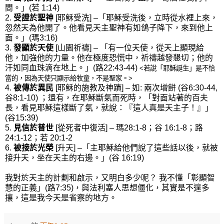
間。」(若 1:14)
2.
受證於聖神
[耶穌受洗] –「耶穌受洗後，立時從水裡上來，
忽然天為他開了。他看見天主聖神有如鴿子降下，來到他上
面。」(瑪3:16)
3.
發顯於天使
[山園祈禱] – 「有一位天使，從天上顯現給
他，加強他的力量。他在極度恐慌中，祈禱越發懇切；他的
汗如同血珠滴在地上。」(路22:43-44)
<若說「耶穌誕生」是不恰
當的，因為天使只顯示給牧童，不是聖家。>
4.
被傳於異民
[耶穌的施教及神蹟] – 如: 兩次增餅 (谷6:30-44,
谷8:1-10) ；還有，在耶穌斷氣而死時，「對面站著的百夫
長，看見耶穌這樣斷了氣，就說：『這人真是天主子！』」
(谷15:39)
5.
見信於普世
[從死者中復活] – 瑪28:1-8；谷 16:1-8；路
24:1-12；若 20:1-2
6.
被接於光榮
[升天] –「主耶穌給他們說了這些話以後，就被
接升天，坐在天主的右邊。」(谷 16:19)
我對於天主的計劃和啟示，又明白多少呢？ 我不懂「彰顯智
慧的正義」(路7:35)，與法利塞人思想僵化，其實是不遑多
攘，這是我今天是省察的地方。