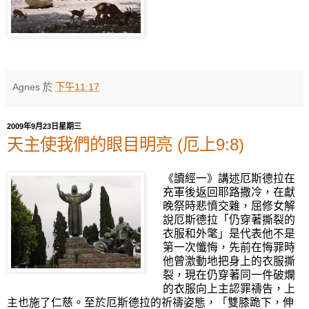
Agnes
於
下午11:17
2009年9月23日星期三
天主使我們的眼目明亮 (厄上9:8)
《讀經一》講述厄斯德拉在
充軍後返回耶路撒冷，在獻
晚祭時悲憤交雜，屈修女解
說厄斯德拉「仍穿著撕裂的
衣服和外氅」是代表他不是
第一次懺悔，先前在悔罪時
他曾激動地把身上的衣服撕
裂，現在仍穿著同一件破爛
的衣服向上主認罪禱告，上
主也施了仁慈。至於厄斯德拉的祈禱姿態，「雙膝跪下，伸