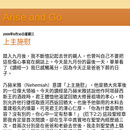
Arise and Go
2009年9月30日星期三
上主施慰
踏入九月後，我不斷憶記起去世的親人，也曾叫自己不要把
這些傷心事寫在綱誌上。今天是九月份的最後一天，單單看
了《讀經一》我巳感觸萬分，因為今天正是爸爸下葬的日
子。
乃赫米雅（Nehemiah）意謂「上主施慰」，他是猶大充軍後
的一位偉大領袖。今天的讀經是乃赫米雅述說他作阿塔薛西
斯王的酒政時，君王體恤他渴望回猶大修葺祖墳的孝心，特
別允許他行捷徑取道河西返回猶大，也施予他御用的木料去
重建祖先的墳墓，可見君王的澤心仁厚。「你為什麼面帶愁
容？沒有別的，你心中一定有愁事！」 (厄下2:2) 這段聖經章
節我肯定是首次閱讀，卻在生平中真實地在聖堂內經歷過三
次，首兩次分別是在爸爸和老爺去世後，我走到聖堂遇上駱