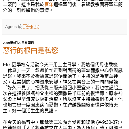
二竅門，這也是我於
喜年
通過聖門後，看過教宗闡釋聖年簡
介的一刻經驗過的事情。
Agnes
於
下午5:47
2009年9月20日星期日
惡行的根由是私慾
Eliz 因學校有活動今天不用上主日學，我這個代母也乘機
「休息」一天，怱怱忙忙走到對面街的慈幼彌撒中心參與感
恩祭。我來不及祈禱感恩祭便開始了，主禮的是馮定華神
父，我當刻的心神還未安靜，神父在祭台上的一句問候語
「好久不見了」把我從三層天提回小聖堂來，我也憶記起上
次在這裡參與馮神父主禮的彌撒是半年前的復活節。原來神
父染上甲型流感要隔離治療，所以沒有主持彌撒個多月，他
也坦言曾一度因患病而憂鬱，在跨越難關後更懂得依恃天
主，好一個活生生的見證。
在今天的福音中，耶穌第二次預言受難和復活 (谷9:30-37)，
門徒聽到「人子將要被交在人手中，為人所殺」時，可能巳