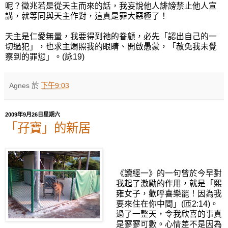
呢？徵兆若是從天主而來的話，我妄說他人誹謗禁止他人宣
講，就等同與天主作對，這真是罪大惡極了！
天主是仁愛無量，我要得到祂的眷顧，必先「認出自己的一
切過犯」，也求主燭照我的眼睛、開啟愚蒙，「赦免我未覺
察到的罪愆」。(詠19)
Agnes
於
下午9:03
2009年9月26日星期六
「孖寶」的新居
《讀經一》的一句曾於今早對
我起了激勵的作用，就是「熙
雍女子，歡呼喜樂罷！因為我
要來住在你中間」(匝2:14)。
過了一整天，令我欣喜的事真
是寥寥可數。心情差不是因為