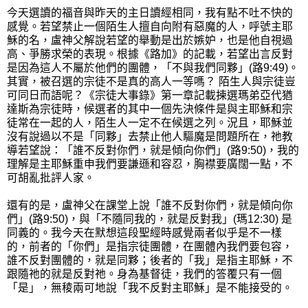
今天選讀的福音與昨天的主日讀經相同，我有點不吐不快的
感覺。若望禁止一個陌生人擅自向附有惡魔的人，呼號主耶
穌的名，盧神父解說若望的舉動是出於嫉妒，也是他自視過
高、爭勝求榮的表現。根據《路加》的記載，若望出言反對
是因為這人不屬於他們的團體，「不與我們同夥」(路9:49)。
其實，被召選的宗徒不是真的高人一等嗎？ 陌生人與宗徒豈
可同日而語呢？《宗徒大事錄》第一章記載揀選瑪弟亞代猶
達斯為宗徒時，候選者的其中一個先決條件是與主耶穌和宗
徒常在一起的人，陌生人一定不在候選之列。況且，耶穌並
沒有說過以不是「同夥」去禁止他人驅魔是問題所在，祂教
導若望說：「誰不反對你們，就是傾向你們」(路9:50)，我的
理解是主耶穌重申我們要謙遜和容忍，胸襟要廣闊一點，不
可胡亂批評人家。
還有的是，盧神父在課堂上說「誰不反對你們，就是傾向你
們」(路9:50)，與「不隨同我的，就是反對我」(瑪12:30) 是
同義的。我今天在默想這段聖經時感覺兩者似乎是不一樣
的，前者的「你們」是指宗徒團體，在團體內我們要包容，
誰不反對團體的，就是同夥；後者的「我」是指主耶穌，不
跟隨祂的就是反對祂。身為基督徒，我們的答覆只有一個
「是」，無稜兩可地說「我不反對主耶穌」是不能接受的。