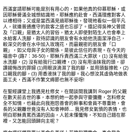
西滿宴請耶穌可能是別有用心的，如果他真的仰慕耶穌，或
因耶穌譽滿全城想結識祂，耶穌應約赴會，西滿理應對客人
以禮相待；又或是當西滿見過耶穌後，發現祂看似一個平凡
人，就連普通應守的款客之道也忘卻了。還記得吳神父曾提
及「口親」是猶太人的習俗，猶太人即使對陌生人也會奉上
水給客人洗腳，款待認識的朋友會有水給他洗面潔淨自己，
較深交的會在水中加入玫瑰花，而最親密的朋友會「口
親」，如父母與子女的關係，是彼此信任的表現。在今天的
福音中 (路7：36-50)，耶穌斥責西滿三大罪狀，(1) 沒有給我
水洗腳，(2) 沒有給我行口親禮，(3) 沒有用油抹我的頭，卻
讚揚悔改的罪婦 (1)用眼淚滴濕了我的腳，並用頭髮擦乾，(2)
口親我的腳，(3) 用香液抹了我的腳。我心想汝其虛偽地做表
面工夫，西滿不作繁文縟節也無不妥呀!
在聖經課堂上我遇見杜修女，在閒談間我講到 Roger 的父親
在數天前去世的事，本想約她一起參與守靈彌撒，怎料修女
全不知情，也藉此向我抱怨善會的幹事和會員不尊重她，會
長的父親離世竟沒有人知會神師… 我見修女氣憤的表情，也
明白耶穌責罵西滿的因由，人若未懂懺悔，不知自己錯在那
裡，又怎能回頭歸向主呢？