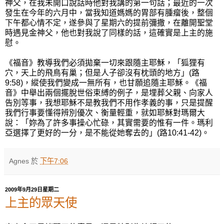
神父，在我未開口說話時他對我講的第一句話；最近的一次
發生在今年的六月中，當我知道媽媽的胃部有腫瘤後，整個
下午都心情不定，遂參與了星期六的提前彌撒，在離開聖堂
時遇見金神父，他也對我說了同樣的話，這確實是上主的施
慰。
《福音》教導我們必須拋棄一切來跟隨主耶穌，「狐狸有
穴，天上的飛鳥有巢；但是人子卻沒有枕頭的地方」(路
9:58)，縱使我們變成一無所有，也甘願追隨主耶穌。《福
音》中舉出兩個擺脫世俗束縛的例子，是埋葬父親、向家人
告別等事，我想耶穌不是教我們不用作孝義的事，只是提醒
我們行事要懂得辨別優次、衡量輕重，就如耶穌對瑪爾大
說：「妳為了許多事操心忙碌，其實需要的惟有一件。瑪利
亞選擇了更好的一分，是不能從她奪去的」(路10:41-42)。
Agnes
於
下午7:06
2009年9月29日星期二
上主的眾天使