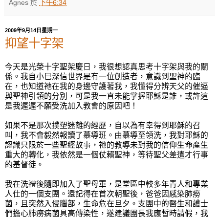
Agnes
於
下午6:34
2009年9月14日星期一
抑望十字架
今天是光榮十字聖架慶日，我很想認真思考十字架與我的關
係。我自小巳深信世界是有一位創造者，意識到聖神的臨
在，也知道祂在我的身邊守護著我，我懂得分辨天父的催逼
與聖神引領的分別，可是我一直未能掌握耶穌是誰，或許這
是我遲遲不願受洗加入教會的原因吧！
如果不是那次撲塑迷離的經歷，自以為有幸得到耶穌的召
叫，我不會毅然報讀了慕導班。由慕導至領洗，我對耶穌的
認識只限於一些聖經故事，祂的教導未對我的信仰生命產生
重大的轉化，我依然是一個仗賴聖神，等待聖父差遣才行事
的基督徒。
我在洗禮後隨即加入了聖母軍，是堂區中較多年青人和專業
人仕的一個支團。還記得在首次朝聖後，爸爸因感染肺癆
菌，且突然入侵腦部，生命危在旦夕。支團中的醫生和護士
們擔心肺癆病菌具高傳染性，遂建議團長我應暫時請假，我