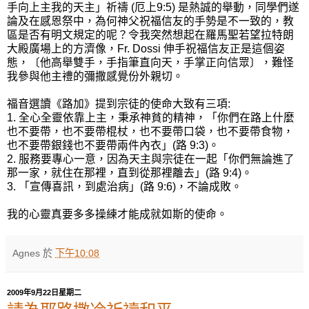
手向上主我的天主」祈禱 (厄上9:5) 是熱誠的舉動，同學們遂
論及在感恩祭中，為何神父祝福信友的手勢是不一致的，教
區是否有明文規定的呢？令我突然想起在羅馬聖若望拉特朗
大殿廣場上的方濟像，Fr. Dossi 伸手祝福信友正是這個姿
態，〔他高舉雙手，手指筆直向天，手掌正向信眾〕，難怪
我參與他主禮的彌撒感覺份外親切。
福音選讀《路加》提到宗徒的使命大致有三項:
1. 全心全靈依靠上主，秉承神貧的精神，「你們在路上什麼
也不要帶，也不要帶棍杖，也不要帶口袋，也不要帶食物，
也不要帶銀錢也不要帶兩件內衣」(路 9:3)。
2. 服務要專心一意，因為天主與宗徒在一起「你們無論進了
那一家，就住在那裡，直到從那裡離去」(路 9:4)。
3. 「宣傳喜訊，到處治病」(路 9:6)，不論成敗。
我的心靈真要多多操練才能成就如斯的使命。
Agnes
於
下午10:08
2009年9月22日星期二