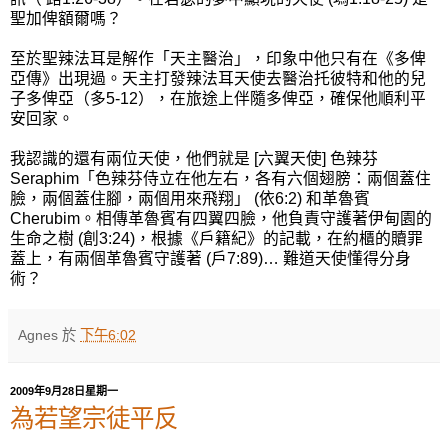
聖加俾額爾嗎？
至於聖辣法耳是解作「天主醫治」，印象中他只有在《多俾
亞傳》出現過。天主打發辣法耳天使去醫治托彼特和他的兒
子多俾亞（多5-12），在旅途上伴隨多俾亞，確保他順利平
安回家。
我認識的還有兩位天使，他們就是 [六翼天使] 色辣芬
Seraphim「色辣芬侍立在他左右，各有六個翅膀：兩個蓋住
臉，兩個蓋住腳，兩個用來飛翔」 (依6:2) 和革魯賓
Cherubim。相傳革魯賓有四翼四臉，他負責守護著伊甸園的
生命之樹 (創3:24)，根據《戶籍紀》的記載，在約櫃的贖罪
蓋上，有兩個革魯賓守護著 (戶7:89)… 難道天使懂得分身
術？
Agnes
於
下午6:02
2009年9月28日星期一
為若望宗徒平反