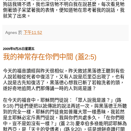
狗話我猜不透，我也深信牠不明白我在說甚麼，每次看見牠
側著頭子呆望著我的表情，便知道牠在思考著我的說話，我
就笑了出來。
Agnes
於
下午11:52
2009年9月25日星期五
我的神常存在你們中間 (蓋2:5)
今天的福音讀經與昨天很相似，昨天敘述黑落德王聽到有些
人說若翰從死者中復活了，又有人說是厄里亞出現了，也有
人說是古先知復活了，黑落德心想我已斬了若翰洗者的頭，
遂好奇地追問人們那傳誦一時的人到底是誰？
在今天的福音中，耶穌問門徒說：「眾人說我是誰？」(路
9:18) 門徒們便把以訛傳訛的說法再述一次，與黑落德王所聽
到的完全一樣，耶穌的門徒竟如普羅大眾一樣愚昧，我若然
是主耶穌必定斥責門徒說，我與你們共處多久，「在你們眼
中，豈不是如沒有一樣？」(蓋 2:3) 慶幸伯多祿能明認耶穌為
默西亞，是「天主的受傅者」(路 9:20) ，這是增餅奇蹟打開