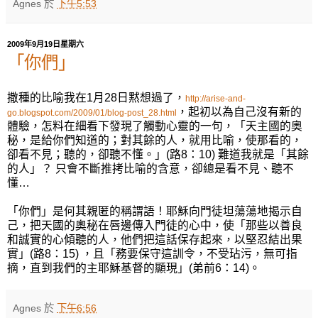
Agnes
於
下午5:53
2009年9月19日星期六
「你們」
撒種的比喻我在1月28日黙想過了，
http://arise-and-
，起初以為自己沒有新的
go.blogspot.com/2009/01/blog-post_28.html
體驗，怎料在細看下發現了觸動心靈的一句，「天主國的奧
秘，是給你們知道的；對其餘的人，就用比喻，使那看的，
卻看不見；聽的，卻聽不懂。」(路8：10) 難道我就是「其餘
的人」？ 只會不斷推拷比喻的含意，卻總是看不見、聽不
懂…
「你們」是何其親匿的稱謂語！耶穌向門徒坦蕩蕩地揭示自
己，把天國的奧秘在唇邊傳入門徒的心中，使「那些以善良
和誠實的心傾聽的人，他們把這話保存起來，以堅忍結出果
實」(路8：15) ，且「務要保守這訓令，不受玷污，無可指
摘，直到我們的主耶穌基督的顯現」(弟前6：14)。
Agnes
於
下午6:56