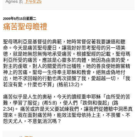
Agnes
於
下午9:25
2009年9月15日星期二
痛苦聖母瞻禮
聖母瑪利亞是基督徒的典範，她時常督促著我要謙遜和聽
命。今天是痛苦聖母慶日，讓我好好思考聖母的另一項美
德，就是她無怨無悔地承受痛苦。根據聖經的記載，聖母瑪
利亞所受的痛苦，應該是心靈多於肉體，她因為由衷的愛，
對主的虔敬，對人的關愛而作出犠牲，她的善良使她飽嘗精
神上的苦痛。聖母一生侍奉主耶穌和教會，絕無虛偽地付
出，她不求回報的行動也再次提醒了我，愛超越一切，「我
若沒有愛，什麼也不算」(格前13:2)。
痛苦似乎是人生的奧秘，今天的讀經重申耶穌「由所受的苦
難，學習了服從」(希5:8) ，使人們「跌倒和復起」(路
2:34)。 痛苦或許是天父要試練我們，讓我們從體驗中洞悉真
理來。我在面對痛苦時，能效法聖母依持上主，不畏懼、不
怨天尤人，不意氣消沉嗎？