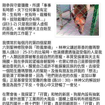
剛參與守靈彌撒，所謂「事事
有時節，天下任何事皆有定
時：生有時，死有時，栽種有
時，拔除栽種的亦有時…」
(訓3:1-2) 只是我討厭人虛假
的面孔，未能明瞭天主自始至
終所做的工作罷了。
我慣常於每個月的第四個星期
六到聖神修院參與「聆風樂禱」，林神父講述慈善的撒瑪黎
雅人(路10：25-37) 的比喻時，他演繹遭遇強盜受傷的人是我
們，人類因原罪被奪去超自然的恩寵，本質受損害與天主有
隔膜。我在參與若望福音朝聖時，也曾幻想自己是那個慘遭
被劫垂死的人，醒覺自己或許不能摒棄民族的仇恨，去接受
一個陌生撒瑪黎雅人的幫助。及後有朋友批評我的「想法」
是褻瀆了耶穌基督，因為「他們剝去他的衣服，並加以擊
傷」正是基督受苦受難的象徵 (路10：30)，林神父的解說好
像是為我作了平反，令我心中又舒暢了一會兒。
在聚會後，我探望了「孖寶」和牠的新居，狗屋內設有抽氣
扇，屋外放置了工業用的大風扇，圍欄上還有帆布遮擋西斜
的猛烈陽光，修士們對「孖寶」真是照顧周到。「孖寶」的