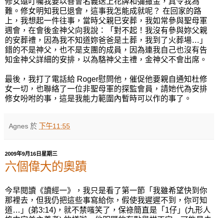
修女還叮囑我要以善會名義送上花牌和彌撒金，真令我為
難。修女明知我巳退會，這事我怎能成就呢？ 在回家的路
上，我想起一件往事，當時父親巳安葬，我如常參與聖母軍
週會，在會後金神父向我說：「對不起！我沒有參與妳父親
的安葬禮，因為我不知道妳爸爸是土葬，我到了火葬場…」
錯的不是神父，也不是支團的成員，因為連我自己也沒有告
知金神父詳細的安排，以為駱神父主禮，金神父不會出席。
最後，我打了電話給 Roger慰問他，催促他要親自通知杜修
女一切，也聯絡了一位非聖母軍的探監會員，請她代為安排
修女吩咐的事，這是我能力範圍內暫時可以作的事了。
Agnes
於
下午11:55
2009年9月16日星期三
六個偉大的奧蹟
今早閱讀《讀經一》，我只是看了第一節「我雖希望快到你
那裡去，但我仍把這些事寫給你，假使我遲遲不到，你可知
道…」(弟3:14)，就不禁嗤笑了，保祿簡直是「1仔」(九形人