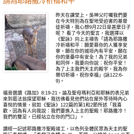
請為耶路撒冷祈禱和平
昨天在課堂上，吳神父叮囑我們要
在今天特別為在聖地受迫害的基督
徒祈禱，我心想9月22日是甚麼日子
呢？ 看了今天的聖言，我選擇以
《聖詠》向上主禱告「請為耶路撒
冷祈禱和平：願愛慕你的人獲享安
寧，願在你的城垣內有平安，願在
你的堡壘中有安全！為了我的兄弟
和同伴，我要向你說：祝你平安！
為了上主我們天主的殿宇，我為你
懇切祈禱，祝你幸福」(詠122:6-
9)。
福音選讀《路加》8:19-21，論及聖母瑪利亞和耶穌的表兄弟
來到葛法翁探望耶穌，我彷彿看見他們站在屋外等待時內心
喜悅的情景，就如《聖詠》122篇的第1和2節所述「我喜
歡，因為有人向我說：我們要進入上主的聖殿！耶路撒冷！
我們的雙足，已經站立在你的門口」。
讀經一記述耶路撒冷聖殿竣工，以色列全體民眾為天主的聖