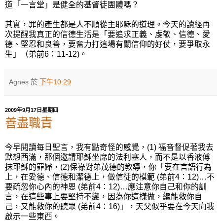
道「一言堂」是健全的基督徒團體嗎？
其實，罪的產生都是人不順從主耶穌的道理。今天的讀經再
次提醒我真正的信德生活是「要追求正義、虔敬、信德、愛
德、堅忍和良善，要奮力打這場有關信仰的好仗，要爭取永
生」（弟前6：11-12)。
Agnes
於
下午10:29
2009年9月17日星期四
善盡職責
今早閱讀每日聖言，我有點奇怪的感覺，(1) 福音督促著我去
默想西滿，那個邀請耶穌坐席的法利塞人，而不是以香液傅
抹耶穌的罪婦，(2)保祿對弟茂德的教導，你「要在言語行為
上，在愛德、信德和潔德上，做信徒的模範 (弟前4：12)…不
要疏忽你心內的神恩 (弟前4：12)…應注意你自己和你的訓
言，在這些事上要堅持不變，因為你這樣做，纔能救你自
己，又能救你的聽眾 (弟前4：16)」，天父似乎要在今天向我
啟示一些東西。