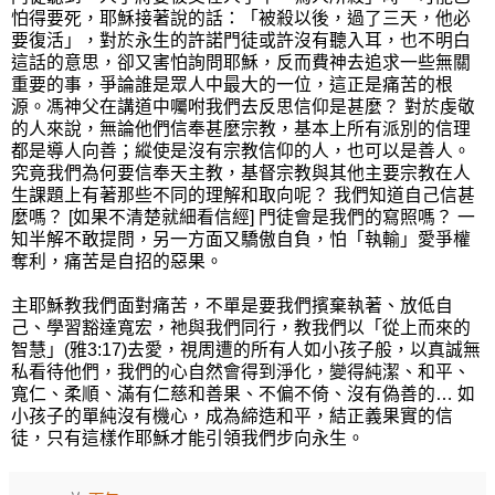
怕得要死，耶穌接著說的話：「被殺以後，過了三天，他必
要復活」，對於永生的許諾門徒或許沒有聽入耳，也不明白
這話的意思，卻又害怕詢問耶穌，反而費神去追求一些無關
重要的事，爭論誰是眾人中最大的一位，這正是痛苦的根
源。馮神父在講道中囑咐我們去反思信仰是甚麼？ 對於虔敬
的人來說，無論他們信奉甚麼宗教，基本上所有派別的信理
都是導人向善；縱使是沒有宗教信仰的人，也可以是善人。
究竟我們為何要信奉天主教，基督宗教與其他主要宗教在人
生課題上有著那些不同的理解和取向呢？ 我們知道自己信甚
麼嗎？ [如果不清楚就細看信經] 門徒會是我們的寫照嗎？ 一
知半解不敢提問，另一方面又驕傲自負，怕「執輸」愛爭權
奪利，痛苦是自招的惡果。
主耶穌教我們面對痛苦，不單是要我們擯棄執著、放低自
己、學習豁達寬宏，祂與我們同行，教我們以「從上而來的
智慧」(雅3:17)去愛，視周遭的所有人如小孩子般，以真誠無
私看待他們，我們的心自然會得到淨化，變得純潔、和平、
寬仁、柔順、滿有仁慈和善果、不偏不倚、沒有偽善的… 如
小孩子的單純沒有機心，成為締造和平，結正義果實的信
徒，只有這樣作耶穌才能引領我們步向永生。