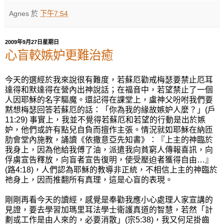
Agnes
於
下午7:54
2009年9月27日星期日
心盲較嫉妒更難治癒
今天的選經於我來說很有難度，若蘇厄勸戒梅瑟要禁止厄耳
達得和默達得在營內出神說話；在福音中，若望禁止了一個
人因耶穌的名字驅魔。還記得在課堂上，盧神父吩咐我們要
黙想梅瑟回答若蘇厄的話：「你為我的緣故嫉妒人麼？」(戶
11:29) 事實上，我並不覺得若蘇厄和若望的行動是出於嫉
妒，他們或許有點兒自負而擅作主張。情況就如耶穌在納匝
肋會堂內施教，誦讀《依撒意亞先知書》：『上主的神臨於
我身上，因為他給我傅了油，派遣我向貧窮人傳報喜訊，向
俘虜宣告釋放，向盲者宣告復明，使受壓迫者獲得自由…』
(路4:18)，人們認為耶穌的教導非正統，不相信上主的神臨於
祂身上，因而推翻所有真理，這是心盲的表現。
剛剛再看今天的讀經，感覺是奉勸我應小心處理人家宣講的
見證，要去學習加瑪里耳法學士衛護真道的智慧，若然「計
劃或工作是由人來的，必要消散」(宗5:38)，我又何足掛齒