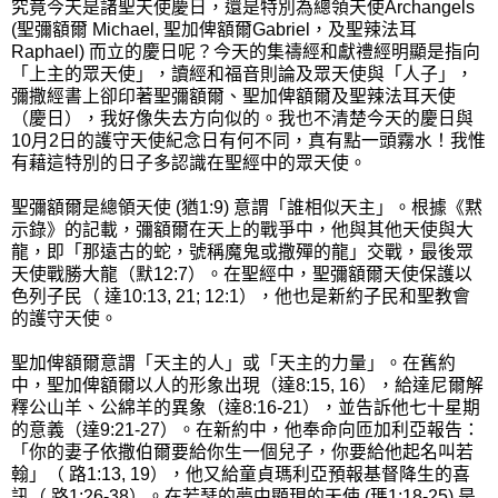
究竟今天是諸聖天使慶日，還是特別為總領天使Archangels
(聖彌額爾 Michael, 聖加俾額爾Gabriel，及聖辣法耳
Raphael) 而立的慶日呢？今天的集禱經和獻禮經明顯是指向
「上主的眾天使」，讀經和福音則論及眾天使與「人子」，
彌撒經書上卻印著聖彌額爾、聖加俾額爾及聖辣法耳天使
（慶日），我好像失去方向似的。我也不清楚今天的慶日與
10月2日的護守天使紀念日有何不同，真有點一頭霧水！我惟
有藉這特別的日子多認識在聖經中的眾天使。
聖彌額爾是總領天使 (猶1:9) 意謂「誰相似天主」。根據《黙
示錄》的記載，彌額爾在天上的戰爭中，他與其他天使與大
龍，即「那遠古的蛇，號稱魔鬼或撒殫的龍」交戰，最後眾
天使戰勝大龍（默12:7）。在聖經中，聖彌額爾天使保護以
色列子民（ 達10:13, 21; 12:1），他也是新約子民和聖教會
的護守天使。
聖加俾額爾意謂「天主的人」或「天主的力量」。在舊約
中，聖加俾額爾以人的形象出現（達8:15, 16），給達尼爾解
釋公山羊、公綿羊的異象（達8:16-21），並告訴他七十星期
的意義（達9:21-27）。在新約中，他奉命向匝加利亞報告：
「你的妻子依撒伯爾要給你生一個兒子，你要給他起名叫若
翰」（ 路1:13, 19），他又給童貞瑪利亞預報基督降生的喜
訊（ 路1:26-38）。在若瑟的夢中顯現的天使 (瑪1:18-25) 是