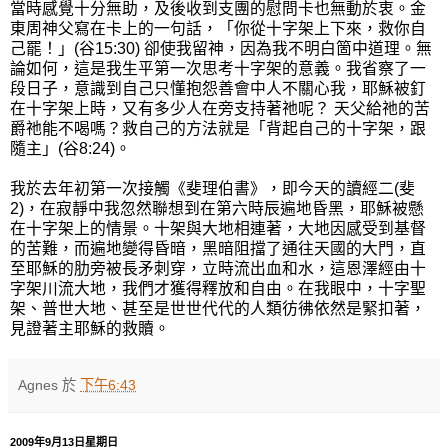
當時感覺十分無助，及後收到支團的慰問卡也無動於衷。金
東周神父寫在卡上的一句話，「你從十字架上下來，救你自
己罷！」(谷15:30) 卻使我留神，因為我不明白箇中道理。無
論如何，這是我生平第一次思考十字架的意義。我省察了一
段日子，意識到自己只懂抱怨善會中人不關心我，耶穌被釘
在十字架上時，又有多少人在旁支持著祂呢？ 天父給祂的苦
爵祂能不喝嗎？救自己的方法就是「背起自己的十字架，跟
隨主」(谷8:24)。
我於去年初第一次接觸《斐理伯書》，即今天的讀經二(斐
2)，在寂靜中我忽然聯想到在第六時辰遍地昏黑，耶穌被懸
在十字架上的情景。十架與大地相連著，大地因感受到基督
的苦難，而遍地變得昏暗，黑暗阻擋了通往天國的大門，直
至耶穌的肋旁被長矛刺穿，立時流出血和水，這恩澤經由十
字架川流大地，我們才獲得釋放和自由。在我眼中，十字聖
架、普世大地、甚至是世世代代的人類彷彿依然是緊扣著，
見證著主耶穌的救贖。
Agnes
於
下午6:43
2009年9月13日星期日