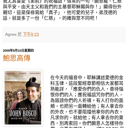
我尤其喜愛《弟前》的祝福語，慣常的一句「願恩寵、仁慈
與平安，由天主父和我們的主基督耶穌賜與你！」顯得份外
親切，這是保祿寫給「真子」，他可愛的兒子，弟茂德的
話，就是多了一份「仁慈」，的確與眾不同吧！
Agnes
於
下午9:23
2009年9月10日星期四
鮑思高傳
在今天的福音中，耶穌講述愛德的金
科玉律，這段聖經章節相信大家都耳
熟能詳，「應愛你們的仇人，善待惱
恨你們的人；應祝福詛咒你們的人，
為毀謗你們的人祈禱。有人打你的面
頰，也把另一面轉給他；有人拿去你
的外衣，也不要阻擋他拿你的內衣。
凡求你的，就給他；有人拿去你的東
西，別再索回。你們願意人怎樣待你