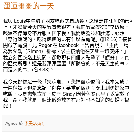
渾渾噩噩的一天
我與 Louis中午約了朋友吃西式自助餐，之後走在旺角的街道
上，才發覺今天的空氣質素很差，我的氣管變得非常敏感，
咳過不停渾身不舒服。回家後，我開始發冷和肚瀉…心想
「穿得暖暖的，吃得飽飽的…有什麼益處呢」(雅2:16)？接著
開啟了電腦，見 Roger 在 facebook 上留言說：「主內！請
為我父親（Simon）祈禱，求主接納他在天鄉一切安好。」
我立刻回應送上慰問，卻發現有四個人點擊了「讚好」，真
的匪夷所思！還是我渾渾噩噩「所體會的，不是天主的事，
而是人的事」(谷8:33) ?
我今天好像是一條「失魂魚」，失掉靈魂似的。我本完成了
一篇翻譯，但是忘記了儲存，要重頭做起；晚上到奶奶家中
吃飯，竟是愈幫愈忙，慶幸 Sindy 因黃色暴雨早了返家救了
我一命，我就是一個連飯碗放置在那裡也不知道的媳婦，禍
哉！
Agnes
於
下午10:54