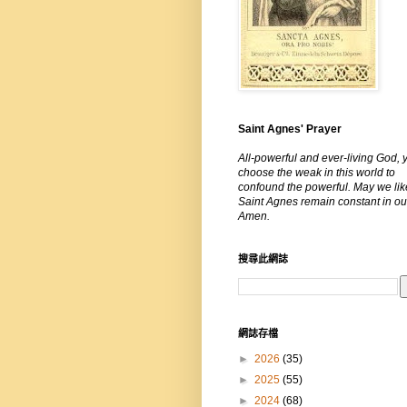
Saint Agnes' Prayer
All-powerful and ever-living God, 
choose the weak in this world to
confound the powerful. May we lik
Saint Agnes remain constant in our
Amen.
搜尋此網誌
網誌存檔
►
2026
(35)
►
2025
(55)
►
2024
(68)