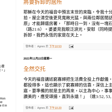
將要拆卸的居所
耶穌在今天的福音中預言末世的來臨，令我十
拾，屋企清空後更見寬敞光猛，與兩位鄰居閒
原」才能歸還房署，「那時日一到，沒有一塊
（路
21:6
）。婆婆見我眼泛淚光，安慰（同時
拆卸，我們永恆的家是在天上。
發佈者：
Agnes
於
下午10:53
2021年11月22日星期一
心靈
全然交托
來。」
今天的福音講述窮寡婦把生活費全投上作獻儀
都投得多，這也顯示了窮寡婦的信靠，深信上
寤，要準備的就是主的再來，以主為中心，事
讚美的，應受頌揚，直到永遠！」（達
3:52, 53,
 Ann
he
 it in
發佈者：
Agnes
於
下午10:20