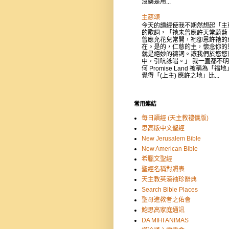
沒藥是用...
主慈頌
今天的讀經使我不期然想起「主
的歌詞，「祂未曾應許天常蔚藍
曾應允花兒常開，祂卻恩許祂的
在。是的，仁慈的主，懷念你的
就是絕妙的禱詞。讓我們於悠悠
中，引吭詠唱。」 我一直都不
何 Promise Land 被稱為「福
覺得「(上主) 應許之地」比...
常用連結
每日讀經 (天主教禮儀版)
思高版中文聖經
New Jerusalem Bible
New American Bible
希臘文聖經
聖經名稱對照表
天主教英漢袖珍辭典
Search Bible Places
聖母進教者之佑會
鮑思高家庭通訊
DA MIHI ANIMAS