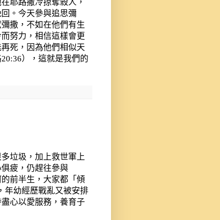
他在耶路撒冷掠奪殺人，
挽回。今天參與追思彌
獻彌撒，不如在他們有生
冷而努力，相信這樣會更
能再死，因為他們相似天
路
20:36
），這就是我們的
很多垃圾，加上救世軍上
心俱疲，仍趕往參與
坷的前半生，大家都「傾
，年幼經歷戰亂又被安排
持盡心以愛服務，養育子