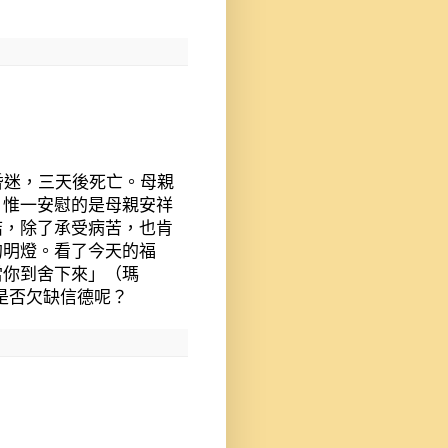
昏迷，三天後死亡。母親
。惟一安慰的是母親安祥
結，除了承受病苦，也肯
的明燈。看了今天的福
當你到舍下來」（瑪
是否欠缺信德呢？