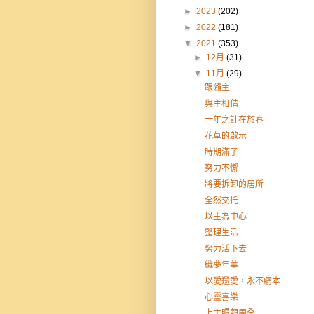
►
2023
(202)
►
2022
(181)
▼
2021
(353)
►
12月
(31)
▼
11月
(29)
跟隨主
與主相偕
一年之計在於春
花草的啟示
時期滿了
努力不懈
將要拆卸的居所
全然交托
以主為中心
整理生活
努力活下去
織夢年華
以愛還愛，永不虧本
心靈喜樂
上主照顧周全