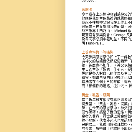
beloved...
感謝卡
今早我在上班途中收到范神父的
他應邀我到主保贍禮的感恩祭和
我忍不往對神父說我在工作上不
很無奈。神父就叫我去朝聖，可
然不想再上西乃山。 Michael 
現實沒有參與例會，George 又
及各同事必須申報利益，不同的
明 Fund-rais...
上等痛悔與下等痛悔
今天參與感恩祭仿如上了一課教
馮神父的結語我依然記憶猶新「
祂，甚麼也不能作」。神父以將
主日的主題「醒寤」作引言，提
醒寤是各人對自己的作為及生活
省察，知道自身的狀況後才可以
翰洗者在今個主日的呼籲「悔改
而「預備你的道路」(谷1:2)。 神父
黃金、乳香、沒藥
當了數年教友卻沒有真正思考過
何要呈上「黃金、乳香、沒藥」
穌，在今天的感恩祭中，神父從
面作解釋，擴闊了我的思維。黃
皇者的尊貴，賢士獻上黃金俯首
拜小耶穌，代表外邦人也承認耶
民的君王。乳香用於敬拜獻祭，
的尊崇，象徵賢士也認同小耶穌