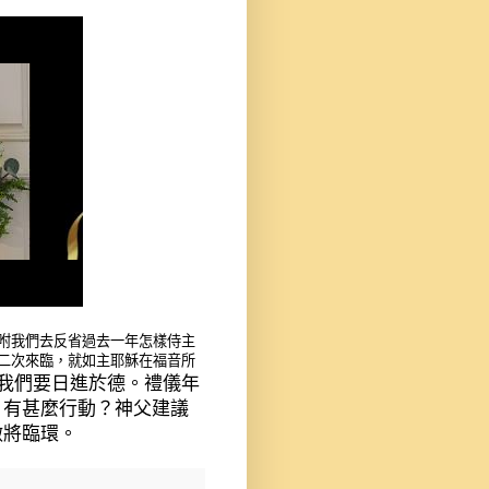
咐我們去反省過去一年怎樣侍主
二次來臨，就如主耶穌在福音所
我們要日進於德。禮儀年
，有甚麼行動？神父建議
做將臨環。