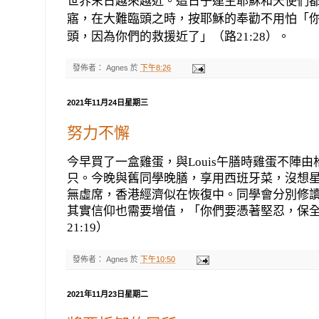
世界末日越來越近。這日子連主耶穌和天使們
寤，在大難臨頭之時，按耶穌的奉勸不用怕「
頭，因為你們的救援近了」（路
21:28
）。
發佈者：
Agnes
於
下午8:26
2021年11月24日星期三
努力不懈
今早買了一盒雞蛋，與
Louis
午膳時雞蛋不陣由
只。今晚與舊同學晚膳，享用西班牙菜，沒想
無虛席，香港經濟似在恢復中。同學會分別修讀
其實信仰也需要增值，「你們要憑著堅忍，保
21:19
）
發佈者：
Agnes
於
下午10:50
2021年11月23日星期二