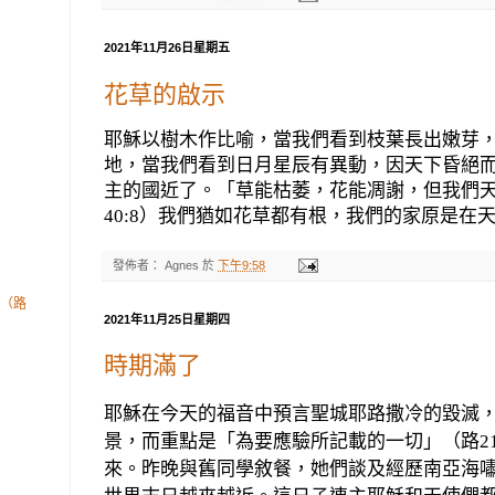
2021年11月26日星期五
花草的啟示
耶穌以樹木作比喻，當我們看到枝葉長出嫩芽
地，當我們看到日月星辰有異動，因天下昏絕
主的國近了。「草能枯萎，花能凋謝，但我們
40:8
）我們猶如花草都有根，我們的家原是在
發佈者：
Agnes
於
下午9:58
（路
2021年11月25日星期四
時期滿了
耶穌在今天的福音中預言聖城耶路撒冷的毀滅
景，而重點是「為要應驗所記載的一切」（路
2
來。昨晚與舊同學敘餐，她們談及經歷南亞海