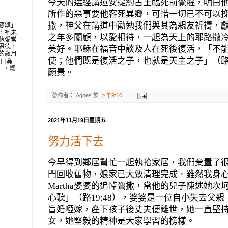
今天的選經講述安提約古王臨死前覺醒，明白
所作的惡事要他客死異鄉，可惜一切已不可以
撒，神父在講道中勸勉我們與其為親友祈禱，
慈頌」
，祂未
之年多關顧，以愛相待，一起為天上的耶路撒
慈愛常
恩德，
美好。耶穌在福音中談及人在死後復活，「不
的歲月
使；他們既是復活之子，也就是天主之子」（
明白為
地」，總
願景。
發佈者：
Agnes
於
下午9:10
2021年11月19日星期五
努力活下去
今早得到鄰居幫忙一起執拾家居，我們棄置了
門回收舊物，娘家已大致清理完成。雖然我身
Martha
婆婆的追悼彌撒，當他的兒子陳述她坎
心聽」（路
19:48
），婆婆是一位自小失去父親
盲婚啞嫁，產下孩子後丈夫便離世，她一直堅
女，她堅毅的精神是大家學習的榜樣。