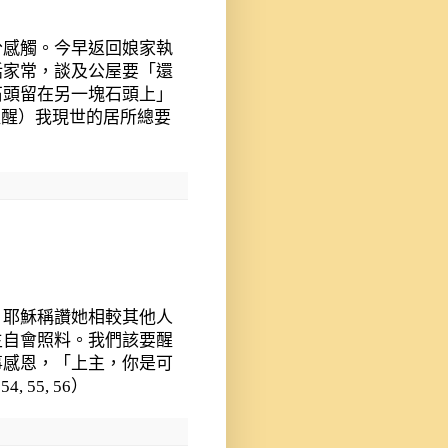
分感觸。今早返回娘家執
話家常，談及公屋要「還
石頭留在另一塊石頭上」
提醒）我現世的居所總要
，耶穌稱讚她相較其他人
主自會照料。我們該要醒
事感恩，「上主，你是可
 54, 55, 56
）