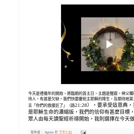
今天是禮儀年的開始，將臨期的首主日，主題是醒寤。神父囑
待人，有甚麼欠缺。我們快要慶祝主耶穌的降生，及期待祂第
21:28
），要承受這恩典，
言「你們的救援近了」（路
是耶穌生命的濃縮版，我們的信仰有甚麼目標
眾人由每天讀聖經祈禱開始，我則選擇在今天
發佈者：
Agnes
於
下午7:32