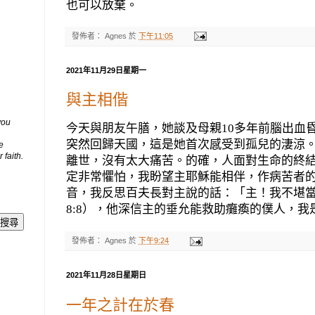
也可以放棄。
發佈者：
Agnes
於
下午11:05
2021年11月29日星期一
與主相偕
you
今天與朋友午膳，她談及母親
10
多年前腦出血
突然回歸天國，這是她首次感受到孤兒的淒涼
e
 faith.
離世，沒有太大痛苦。的確，人面對生命的終
定非常懼怕，我盼望主耶穌能相伴，作病苦者
音，我反思百夫長對主說的話：「主！我不堪
8:8
），他深信主的垂允能救助癱瘓的僕人，我
發佈者：
Agnes
於
下午9:24
2021年11月28日星期日
一年之計在於春