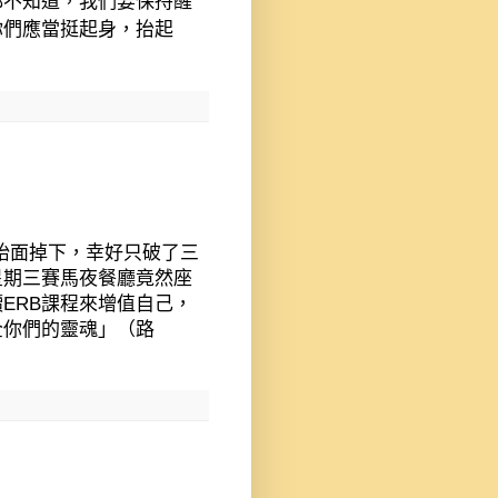
都不知道，我們要保持醒
你們應當挺起身，抬起
枱面掉下，幸好只破了三
星期三賽馬夜餐廳竟然座
ERB課程來增值自己，
全你們的靈魂」（路