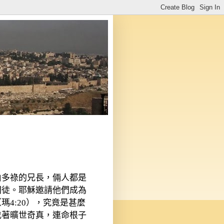
伯多祿的兄長，倆人都是
門徒。耶穌邀請他們成為
（瑪
4:20
），究竟是甚麼
找著曠世奇真，連命根子