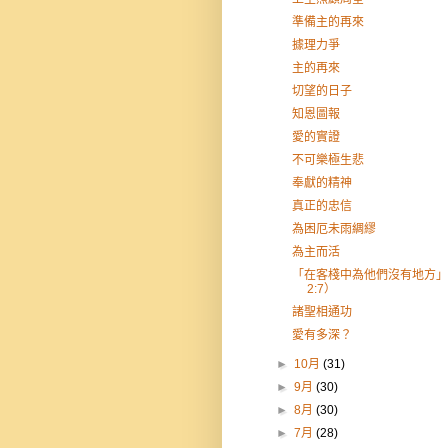
準備主的再來
據理力爭
主的再來
切望的日子
知恩圖報
愛的實證
不可樂極生悲
奉獻的精神
真正的忠信
為困厄未雨綢繆
為主而活
「在客棧中為他們沒有地方」
2:7）
諸聖相通功
愛有多深？
►
10月
(31)
►
9月
(30)
►
8月
(30)
►
7月
(28)