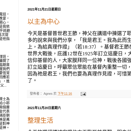
2021年11月21日星期日
電話，
晚宴，
以主為中心
開心，
是我依
似乎逃避
今天是基督普世君王節，神父在講道中揀選了
再次提
是他指
多的說來與我們分享，「我是君王。我為此而
上，為給真理作證」（若
18:37
）。基督君王節
世界大戰後，庇護
12
世在
1925
年訂立這慶日，
理班，
信仰基督的人，大家膜拜同一位神，戰後各國
離開了
臨期首
訂立這慶日，呼籲眾信眾能在基督內重整一切
醒我們
要恆常
因為祂是君王，我們也要為真理作見證，可惜
回應若
了。
」，進
...
發佈者：
Agnes
於
下午11:16
賢士為
給小耶
兩個層
2021年11月20日星期六
金代表
稱臣朝
整理生活
穌是萬
是對神
是神。