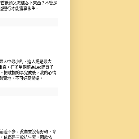
若俯首低頭又怎樣吞下東西？不管是
道遵行才能獲享永生。
眾人中最小的，這人纔是最大
得畢直。在多星期前為Leo購買了一
護。把耽擱的事完成後，我的心情
踏實地，不可好高騖遠。
期前差不多，貧血並沒有好轉，令
酒療法，依然是三款抗生素，兩款依