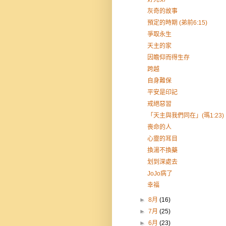
灰奇的故事
預定的時期 (弟前6:15)
爭取永生
天主的家
因瞻仰而得生存
跨越
自身難保
平安是印記
戒絕惡習
「天主與我們同在」(瑪1:23)
喪命的人
心靈的耳目
換湯不換藥
划到深處去
JoJo病了
幸福
►
8月
(16)
►
7月
(25)
►
6月
(23)