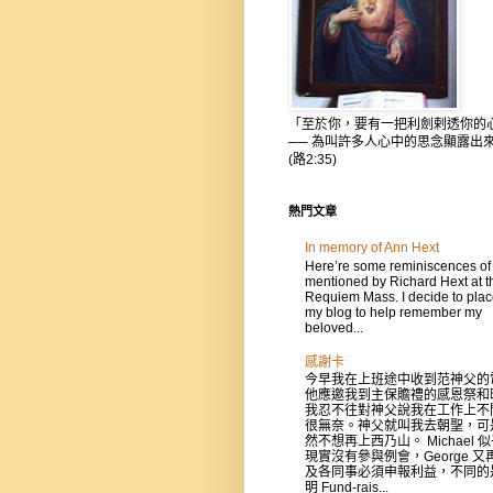
「至於你，要有一把利劍剌透你的
── 為叫許多人心中的思念顯露出
(路2:35)
熱門文章
In memory of Ann Hext
Here’re some reminiscences of
mentioned by Richard Hext at t
Requiem Mass. I decide to place
my blog to help remember my
beloved...
感謝卡
今早我在上班途中收到范神父的
他應邀我到主保贍禮的感恩祭和
我忍不往對神父說我在工作上不
很無奈。神父就叫我去朝聖，可
然不想再上西乃山。 Michael 
現實沒有參與例會，George 又
及各同事必須申報利益，不同的
明 Fund-rais...