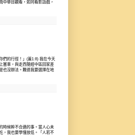
雨中舉目觀看，如同看影話戲，
的行徑！」(蓋1:8) 我在今天
上塞車，與走西隧經中區回家差
是也沒辦法。難道我要選擇在地
的時候幹不合適的事。當人心未
吃，我也要學懂放低。「人若不