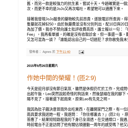
舊，而另一款是較強力的抗生素，嘗試十天。今趟確實是一個大
次，而更不幸的是JoJo又再次嘔吐，希望牠可以適應下來。
接著我發現JoJo服食的藥物較先前昂貴，遂致電診所查詢，得
隻藥就花掉$250。由於執藥費並沒有分別列出，配10日與20
為加了價。我亦不禁向護士批評收費高昂，護士報以一句：「Dr. Rich
Fee」，我再看單據，的確是沒有收取診金，但一事還一事，
又怎可混為一談？「誰能認出自己的一切過犯？求你赦免我未覺察
發佈者：
Agnes
於
下午11:40
2015年9月26日星期六
作她中間的榮耀！(匝2:9)
今天是迎月卻沒有節日氣氛，雖然是休假仍忙於工作，完成問
出起午飯，Leo突然說起奇怪的狗話來，然後瑟縮在我的腳下
陽不見了，接著還下起雨來，原來Leo有先見之明。
我因為肚子餓決意冒雨外出吃東西，在離開家門之際，有一位
雨具要求我送她一程，我遂問：「你往哪裏去﹖」(匝2:6) 
答應了，結果短短路程我的下身已全濕透。在交通燈口，我遇
時前電台不正是訪問了他有關佔領運動一周年的感受嗎？他又