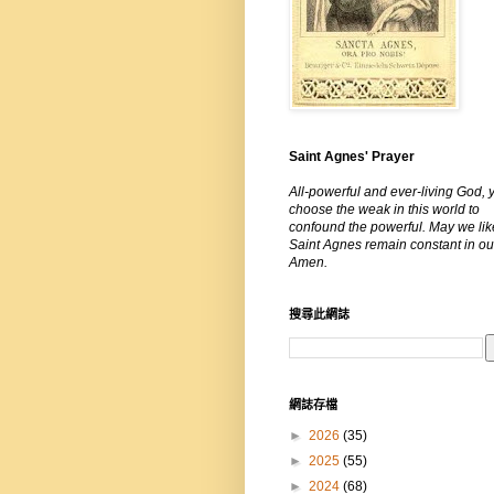
Saint Agnes' Prayer
All-powerful and ever-living God, 
choose the weak in this world to
confound the powerful. May we lik
Saint Agnes remain constant in our
Amen.
搜尋此網誌
網誌存檔
►
2026
(35)
►
2025
(55)
►
2024
(68)