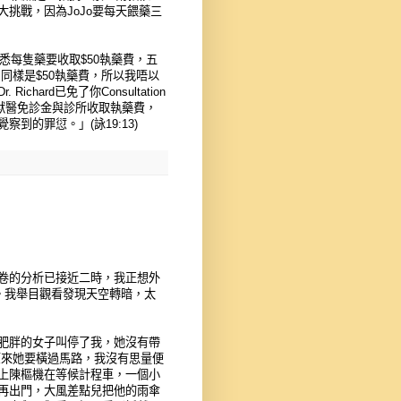
挑戰，因為JoJo要每天餵藥三
悉每隻藥要收取$50執藥費，五
日同樣是$50執藥費，所以我唔以
ard已免了你Consultation
獸醫免診金與診所收取執藥費，
到的罪愆。」(詠19:13)
卷的分析已接近二時，我正想外
。我舉目觀看發現天空轉暗，太
肥胖的女子叫停了我，她沒有帶
，原來她要橫過馬路，我沒有思量便
上陳樞機在等候計程車，一個小
再出門，大風差點兒把他的雨傘