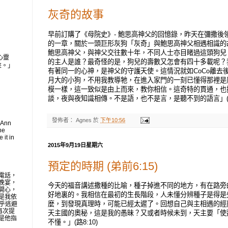
灰奇的故事
早前訂購了《母院史》- 鮑思高神父的回憶錄，昨天在彌撒後
的一章，關於一頭巨形灰狗「灰奇」與鮑思高神父相遇相識的
鮑思高神父，與神父交往數十年，不同人士亦目睹過這頭狗兒
心靈
的主人是誰？最奇怪的是，狗兒的壽數又怎會有四十多載呢？
來。」
有著同一的心神，是神父的守護天使。這情況就如CoCo離去後
月大的小狗，不用我教導牠，在進入家門的一刻已懂得那裡是厠
模一樣，這一致似是由上而來，教你相信。這奇特的貫通，也
談，夜與夜知識相傳。不是語，也不是言，是聽不到的語言」(詠19
發佈者：
Agnes
於
下午10:56
 Ann
he
 it in
2015年9月19日星期六
預定的時期 (弟前6:15)
電話，
晚宴，
今天的福音講述撒種的比喻，種子掉進不同的地方，有在路旁
開心，
好地裏的。我相信在最初的生長階段，人未懂分辨種子是得是
是我依
麼，到發現真理時，可能已經太遲了。回想自己與主相遇的經
似乎逃避
再次提
天主國的奧秘，這是我的愚昧？又或者時候未到，天主要「使
是他指
不懂。」(路8:10)