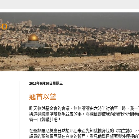
Go
2015年9月30日星期三
翹首以望
昨天參與基金會的會議，無無謂謂由六時半討論至十時，我一
與這群婦嬬爭辯鷄毛蒜皮的事，亦深信即使我向她們分析問卷
省一口氣暖肚吧！
在聖熱羅尼莫慶日黙想耶肋米亞先知感懷身世的《領主詠》，
譯員的聖熱羅尼莫在白冷的舊居，看見他舉目望著與外連接的