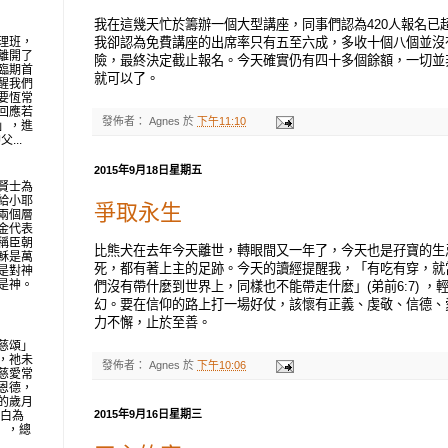
我在這幾天忙於籌辦一個大型講座，同事們認為420人報名已超
理班，
我卻認為免費講座的出席率只有五至六成，多收十個八個並沒
離開了
險，最終決定截止報名。今天確實仍有四十多個餘額，一切並
臨期首
就可以了。
醒我們
要恆常
回應若
發佈者：
Agnes
於
下午11:10
」，進
...
2015年9月18日星期五
賢士為
給小耶
爭取永生
兩個層
金代表
稱臣朝
比熊犬在去年今天離世，轉眼間又一年了，今天也是孖寶的生
穌是萬
死，都有著上主的足跡。今天的讀經提醒我，「有吃有穿，就當知足
是對神
是神。
們沒有帶什麼到世界上，同樣也不能帶走什麼」(弟前6:7) 
幻。要在信仰的路上打一場好仗，該懷有正義、虔敬、信德、
力不懈，止於至善。
慈頌」
，祂未
發佈者：
Agnes
於
下午10:06
慈愛常
恩德，
的歲月
2015年9月16日星期三
明白為
地」，總