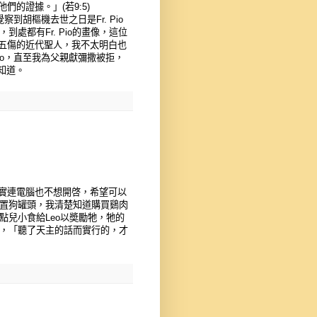
的證據。」(若9:5)
覺察到胡樞機去世之日是Fr. Pio
處都有Fr. Pio的畫像，這位
五傷的近代聖人，我不太明白也
Pio，直至我為父親獻彌撒被拒，
會知道。
實連電腦也不想開啓，希望可以
添置狗罐頭，我清楚知道購買鷄肉
點兒小食給Leo以奬勵牠，牠的
子，「聽了天主的話而實行的，才