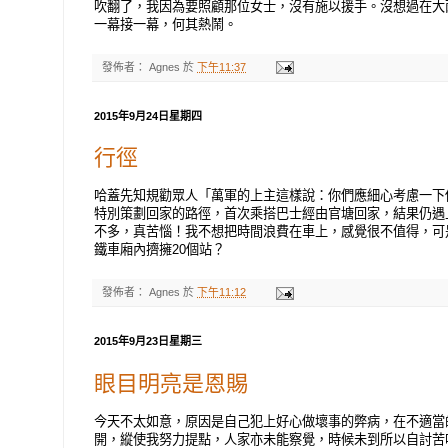
吹翻了，我因為要照顧那位女士，沒有施以援手。沒想過在大
一幕接一幕，何其熱鬧。
發佈者：
Agnes
於
下午11:37
2015年9月24日星期四
行徑
哈蓋先知規勸眾人「萬軍的上主這樣說：你們應細心考慮一下你們
特別策劃回家的路徑，首次乘搭巴士經由官塘回家，結果仍遇
不多，真苦惱！我不想把時間浪費在車上，感覺很不值得，可
鐵車廂內擠擁20個站？
發佈者：
Agnes
於
下午11:12
2015年9月23日星期三
眼目明亮是恩賜
今天不太如意，原因是自己犯上好心做壞事的弊病，在不適當
開，縱使我努力提點，人家亦未能察覺，時候未到所以自討苦