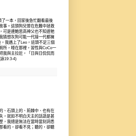
領了一本，回家後急忙翻看最後
故事。這頭狗兒曾在危難中拯救
，可是連鮑思高神父也不知道牠
我猜想灰狗可能一代接一代都擁
，我遇上了Leo，這頭不足三個
所，睡在那裡，習性與CoCo一
把我與主拉近，「日與日侃侃而
:3-4)
的、石頭上的、荊棘中、也有在
失，就如不明白天主的話語是甚
歷，我總是無法在當時當刻洞悉
那看的，卻看不見；聽的，卻聽