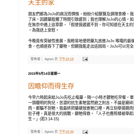
天主的家
朋友們都為JoJo的病況而惆悵，紛紛介紹獸醫及調理食療，
了床，因餵藥耽擱了時間引致遲到；我也理解JoJo的心情，
在無奈中遇上這章節，「假使我遲遲不到，你可知道在天主的家中
，為我送上安慰。
今晚竟有突破性進展，我輕易地便把藥丸放進JoJo 喉嚨的
食，也順道吞下了藥物，但願我能走出這困局，JoJo可以完
發佈者：
Agnes
於
下午10:18
2015年9月14日星期一
因瞻仰而得生存
今早六時起床給JoJo先吃止嘔藥，隔一小時才餵牠吃早餐，單
一頭聰明的狗兒，苦澀的抗生素牠當然避之則吉，不論是磨碎
肉，都騙不到牠。我最終把藥硬放進牠口裡，再立刻舉揚鷄肉
肚子裡，真是很大的挑戰，願牠得救。「人子也應照樣被舉起
生。」(若3:14-15)
發佈者：
Agnes
於
下午10:34