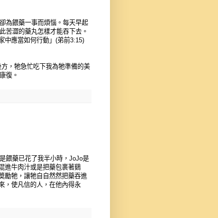
我卻為餵藥一事而煩惱。每天早起
如此苦澀的藥丸怎樣才能吞下去。
應當如何行動」(弟前3:15)
最後方，牠急忙吃下我為牠準備的美
全康復。
是餵藥已花了我半小時，JoJo是
混進牛肉汁或是把藥包裹著鷄
奬勵牠，讓牠自自然然把藥吞進
來，使凡信的人，在他內得永