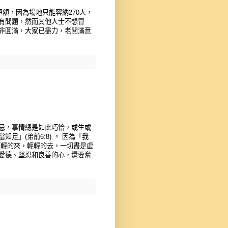
額，因為場地只能容納270人，
有問題，然而其他人士不想冒
非圓滿，大家已盡力，老闆滿意
忌，事情總是如此巧恰，或生或
」(弟前6:8) 。 因為「我
，輕輕的來，輕輕的去，一切盡是虛
愛德、堅忍和良善的心，還要奮