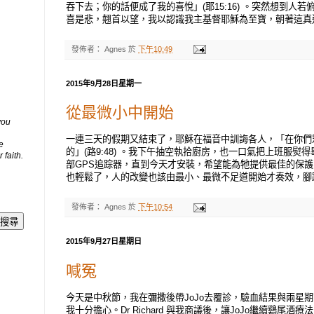
吞下去；你的話便成了我的喜悅」(耶15:16) 。突然想到人
喜是悲，翹首以望，我以認識我主基督耶穌為至寶，朝著這真
發佈者：
Agnes
於
下午10:49
2015年9月28日星期一
從最微小中開始
you
一連三天的假期又結束了，耶穌在福音中訓誨各人，「在你們
e
的」(路9:48) 。我下午抽空執拾廚房，也一口氣把上班服熨
 faith.
部GPS追踪器，直到今天才安裝，希望能為牠提供最佳的保
也輕鬆了，人的改變也該由最小、最微不足道開始才奏效，腳
發佈者：
Agnes
於
下午10:54
2015年9月27日星期日
喊冤
今天是中秋節，我在彌撒後帶JoJo去覆診，驗血結果與兩星
我十分擔心。Dr Richard 與我商議後，讓JoJo繼續鷄尾