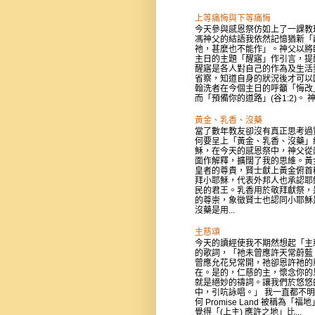
上等痛悔與下等痛悔
今天參與感恩祭仿如上了一課教
馮神父的結語我依然記憶猶新「
祂，甚麼也不能作」。神父以將
主日的主題「醒寤」作引言，提
醒寤是各人對自己的作為及生活
省察，知道自身的狀況後才可以
翰洗者在今個主日的呼籲「悔改
而「預備你的道路」(谷1:2)。 神父
黃金、乳香、沒藥
當了數年教友卻沒有真正思考過
何要呈上「黃金、乳香、沒藥」
穌，在今天的感恩祭中，神父從
面作解釋，擴闊了我的思維。黃
皇者的尊貴，賢士獻上黃金俯首
拜小耶穌，代表外邦人也承認耶
民的君王。乳香用於敬拜獻祭，
的尊崇，象徵賢士也認同小耶穌
沒藥是用...
主慈頌
今天的讀經使我不期然想起「主
的歌詞，「祂未曾應許天常蔚藍
曾應允花兒常開，祂卻恩許祂的
在。是的，仁慈的主，懷念你的
就是絕妙的禱詞。讓我們於悠悠
中，引吭詠唱。」 我一直都不
何 Promise Land 被稱為「福
覺得「(上主) 應許之地」比...