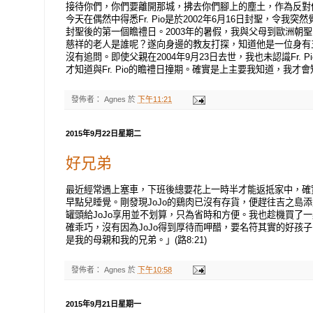
接待你們，你們要離開那城，拂去你們腳上的塵土，作為反對他們
今天在偶然中得悉Fr. Pio是於2002年6月16日封聖，令我突然
封聖後的第一個瞻禮日。2003年的暑假，我與父母到歐洲朝聖，到
慈祥的老人是誰呢？遂向身邊的教友打探，知道他是一位身有
沒有追問。即使父親在2004年9月23日去世，我也未認識Fr. 
才知道與Fr. Pio的瞻禮日撞期。確實是上主要我知道，我才
發佈者：
Agnes
於
下午11:21
2015年9月22日星期二
好兄弟
最近經常遇上塞車，下班後總要花上一時半才能返抵家中，確
早點兒睡覺。剛發現JoJo的鷄肉已沒有存貨，便趕往吉之島
罐頭給JoJo享用並不划算，只為省時和方便。我也趁機買了一
確乖巧，沒有因為JoJo得到厚待而呷醋，要名符其實的好孩
是我的母親和我的兄弟。」(路8:21)
發佈者：
Agnes
於
下午10:58
2015年9月21日星期一