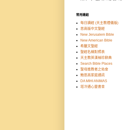
常用連結
每日讀經 (天主教禮儀版)
思高版中文聖經
New Jerusalem Bible
New American Bible
希臘文聖經
聖經名稱對照表
天主教英漢袖珍辭典
Search Bible Places
聖母進教者之佑會
鮑思高家庭通訊
DA MIHI ANIMAS
塔冷通心靈書舍