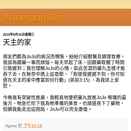
Arise and Go
2015年9月16日星期三
天主的家
朋友們都為JoJo的病況而惆悵，紛紛介紹獸醫及調理食療，
我卻為餵藥一事而煩惱。每天早起了床，因餵藥耽擱了時間
引致遲到；我也理解JoJo的心情，如此苦澀的藥丸怎樣才能
吞下去。在無奈中遇上這章節，「假使我遲遲不到，你可知
道在天主的家中應當如何行動」(弟前3:15) ，為我送上安
慰。
今晚竟有突破性進展，我輕易地便把藥丸放進JoJo 喉嚨的最
後方，牠急忙吃下我為牠準備的美食，也順道吞下了藥物，
但願我能走出這困局，JoJo可以完全康復。
Agnes
於
下午10:18