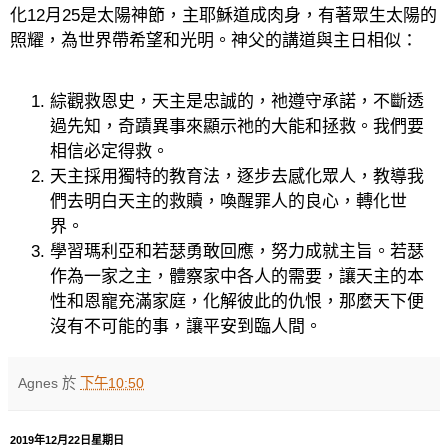
化
12
月
25
是太陽神節，主耶穌道成肉身，有著眾生太陽的
照耀，為世界帶希望和光明。神父的講道與主日相似：
綜觀救恩史，天主是忠誠的，祂遵守承諾，不斷透
過先知，奇蹟異事來顯示祂的大能和拯救。我們要
相信必定得救。
天主採用獨特的教育法，逐步去感化眾人，教導我
們去明白天主的救贖，喚醒罪人的良心，轉化世
界。
學習瑪利亞和若瑟勇敢回應，努力成就主旨。若瑟
作為一家之主，體察家中各人的需要，讓天主的本
性和恩寵充滿家庭，化解彼此的仇恨，那麼天下便
沒有不可能的事，讓平安到臨人間。
Agnes
於
下午10:50
2019年12月22日星期日