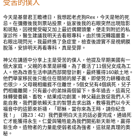
受苦的僕人
今天是基督君王瞻禮日，我想起老虎狗
Rex
，今天是牠的死
忌。在彌撒後我到票站投票，返家後我的右眼突然出現陰影
和斑點，因視覺受礙又加上最近偶爾頭暈，便走到附近的私
家診所，醫生建議我明天去看眼專科，由於情況轉趨嚴重，
右眼出現閃光，我最終進了急症室，檢查後證實不是視網膜
脫落，安排明天再看專科，真是受罪。
神父在講道中分享上主是受苦的僕人，他提及早期
美國有一
個大家庭，父親
的
本業
是
耕種，
為了養活了
11
個兒女成為
工
人。他
為改善生活
申請西部開發計劃，
最終
獲得
160
畝土地。
他們舉
家移民
後只能
住在簡陋的屋子裏，即使努力耕種收成
也
很少，父母親相繼捱不住離世，
5
個女兒有
4
個病死，兒子
們
相繼離開，只有最小的弟妹兩個留下。
多年過去，這兩兄
妹轉營
養鷄、畜牧，
結果
成功
創業
。
神父藉此敦促我們
人不
能自救，我們要依賴天主的智慧去求出路，
教導我們以今天
福音中的這節來祈禱，
「耶穌，當你來為王時，請你紀念
我！」（
路
23
：
42
）我們要明白
天主的話必要完成，通過死
亡
才能
獲得永生。仁愛與犧牲能為我們開拓新天新地，贏得
新生命。造物者的力量能使弱者成為強者，
這就是真理
的奧
秘。