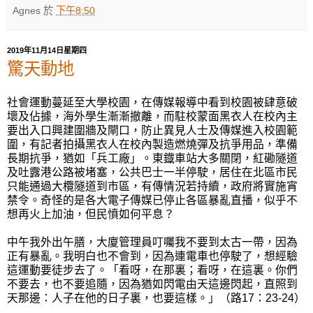
Agnes
於
下午8:50
2019年11月14日星期四
驚天動地
社會運動蔓延至大學校園，在傳媒報導中看到校園被肆意破
壞及佔據，海外學生漸漸撤
離，
而駐校蒙面黑衣人在校內主
要出入口興建圍牆及閘口，防止異見人士及傳媒進入校園範
圍，
有記者拍攝黑衣人在校內製
造
燃
燒彈
及抗爭用品，準備
長期抗爭，猶如「兵工廠」。東鐡車站大多關閉，紅磡隧道
及吐露港公路被堵塞，公共巴士一半停駛，居住在北區市民
只能通過大欖隧道到市區，有傳情況若持續，政府將實施宵
禁令。奇怪的是各大電子傳媒已停止各區暴
亂
直播，似乎不
想再火上加油，但民憤如何平息？
中午我外出午膳，大廈管理員叮囑我不要到太古一帶，因為
正有暴亂。我明白也不會到，因為連電車也停駛了，想經驗
這運動要徒步去了。「看呀，在那裏；看呀，在這裏。你們
不要去，也不要追隨，因為猶如閃電由天這邊閃起，直照到
天那邊：人子在他的日子裏，也要這樣。」（路
17
：
23-24
）