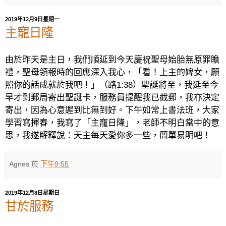
2019年12月9日星期一
主寵日隆
由於昨天是主日，我們順延到今天慶祝聖母始胎無原罪瞻
禮，聖母領報時的回應深入我心，「看！上主的婢女，願
照你的話成就於我吧！」（路
1:38
）聖誕將至，我延至今
早才到郵局寄出聖誕卡，服務員提醒我已截郵，我亦決定
寄出，因為心意遲到比無到好。下午如常上書法班，大家
學習寫揮春，我寫了「主寵日隆」，老師不明白當中的意
思，我遂解釋說：天主每天愛你多一些，簡單易明吧！
Agnes
於
下午9:55
2019年12月8日星期日
甘於服務