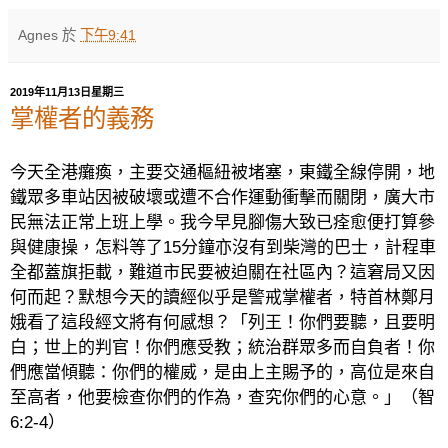
Agnes
於
下午9:41
2019年11月13日星期三
掌權者的義務
今天全港癱瘓，主要交通樞紐被堵塞，東鐵全線停開，地
鐵眾多車站因被破壞或遭不合作運動衝擊而關閉，廣大市
民無法正常上班上學。我今早見腳傷大致已痊愈便打算參
與健康操，怎料等了
15
分鐘亦沒有到柴灣的巴士，計程車
全都蓋旗拒載，難道市民要被迫關在社區內？這窘局又因
何而起？默想今天的讀經似乎是警戒掌權者，特首林鄭月
娥看了這段經文將有何感想？「列王！你們要聽，且要明
白；世上的判官！你們應受教；統治群眾多而自負者！你
們應當傾聽：你們的權威，是由上主賜予的，高位是來自
至高者，他要檢查你們的作為，查究你們的心意。」（智
6:2-4
）