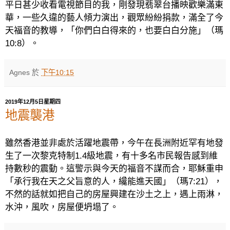
平日甚少收看電視節目的我，剛發現翡翠台播映歡樂滿東
華，一些久違的藝人傾力演出，觀眾紛紛捐款，滿全了今
天福音的教導，「你們白白得來的，也要白白分施」（瑪
10:8
）。
Agnes
於
下午10:15
2019年12月5日星期四
地震襲港
雖然香港並非處於活躍地震帶，今午在長洲附近罕有地發
生了一次黎克特制
1.4
級地震，有十多名市民報告感到維
持數秒的震動。這警示與今天的福音不謀而合，耶穌重申
「承行我在天之父旨意的人，纔能進天國」（瑪
7:21
），
不然的話就如把自己的房屋興建在沙土之上，遇上雨淋，
水沖，風吹，房屋便坍塌了。