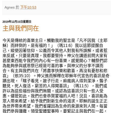
Agnes
於
下午10:53
2019年12月15日星期日
主與我們同在
今天是傳統的喜樂主日，觸動我的聖言是「凡不因我（主耶
穌）而絆倒的，是有福的！」（瑪
11:6
）我以這節提醒自
己，縱使因著信仰、公義而令其他人對我有所誤解，或者惹
來反感，只要是真理，我都要堅持。神父在講道前問大家有
甚麼東西能令我們的內心有一份喜樂，感覺開心？輔祭們認
為能夠參與感恩祭已經是可喜的事，與神父的分享不謀而
合。有主與我們共在「將盡享快樂和歡喜，再沒有憂愁和悲
哀」（依
35:10
）。神父進而解釋在耶穌年代宣告的喜訊是奇
蹟出現，「瞎子看見，跛子行走，痲瘋病人得到潔淨，聾子
聽見，死人復活，窮苦的人得聞喜訊」（瑪
11:5
），我們或
許以為這些福份與我們無關，或認為這喜訊只有一些人受
惠。儘管如此，我們也會恭賀蒙福的人吧！況且，喜訊能為
眾人帶來希望，給予我們對新生命的渴求。耶穌的誕生正正
為世界帶來希望，我們雀躍因為生命的泉源來到人間。每當
我們參與彌撒，領受聖體聖事時，要緊記主與我們在一起，