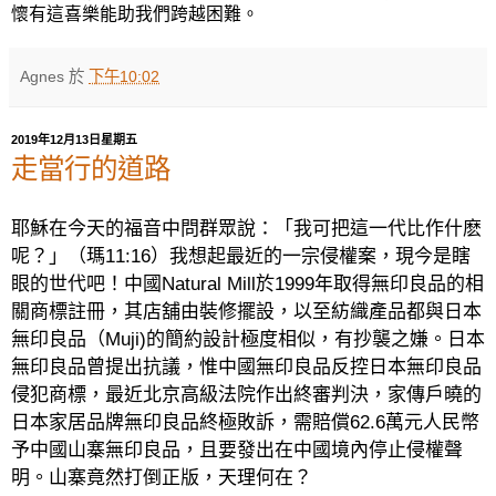
懷有這喜樂能助我們跨越困難。
Agnes
於
下午10:02
2019年12月13日星期五
走當行的道路
耶穌在今天的福音中問群眾說：「我可把這一代比作什麽
呢？」（瑪
11:16
）我想起最近的一宗侵權案，現今是瞎
眼的世代吧！中國
Natural Mill
於
1999
年取得無印良品的相
關商標註冊，其店舖由裝修擺設，以至紡織產品都與日本
無印良品（
Muji)
的簡約設計極度相似，有抄襲之嫌。日本
無印良品曾提出抗議，惟中國無印良品反控日本無印良品
侵犯商標，最近北京高級法院作出終審判決，家傳戶曉的
日本家居品牌無印良品終極敗訴，需賠償
62.6
萬元人民幣
予中國山寨無印良品，且要發出在中國境內停止侵權聲
明。山寨竟然打倒正版，天理何在？