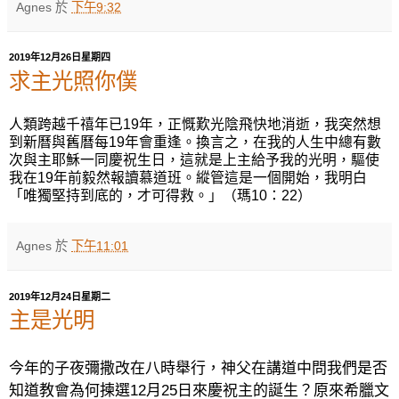
Agnes
於
下午9:32
2019年12月26日星期四
求主光照你僕
人類跨越千禧年已
19
年，正慨
歎
光陰飛快地消逝，我突然想
到新曆與舊曆每
19
年會重逢。換言之，在我的人生中總有數
次與主耶穌一同慶祝生日，這就是上主給予我的光明，驅使
我在
19
年前毅然報讀慕道班。縱管這是一個開始，我明白
「唯獨堅持到底的，才可得救。」（
瑪
10
：
22
）
Agnes
於
下午11:01
2019年12月24日星期二
主是光明
今年的子夜彌撒改在八時舉行，神父在講道中問我們是否
知道教會為何揀選
12
月
25
日來慶祝主的誕生？原來希臘文