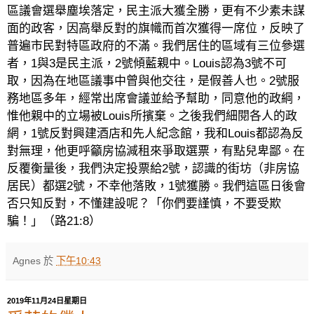
區議會選舉塵埃落定，民主派大獲全勝，更有不少素未謀
面的政客，因高舉反對的旗幟而首次獲得一席位，反映了
普遍市民對特區政府的不滿。我們居住的區域有三位參選
者，
1
與
3
是民主派，
2
號傾藍親中。
Louis
認為
3
號不可
取，因為在地區議事中曾與他交往，是假善人也。
2
號服
務地區多年，經常出席會議並給予幫助，同意他的政綱，
惟他親中的立場被
Louis
所擯棄。之後我們細閱各人的政
網，
1
號反對興建酒店和先人紀念館，我和
Louis
都認為反
對無理，他更呼籲房協減租來爭取選票，有點兒卑鄙。在
反覆衡量後，我們決定投票給
2
號，認識的街坊（非房協
居民）都選
2
號，不幸他落敗，
1
號獲勝。我們這區日後會
否只知反對，不懂建設呢？「你們要謹慎，不要受欺
騙！」（路
21:8
）
Agnes
於
下午10:43
2019年11月24日星期日