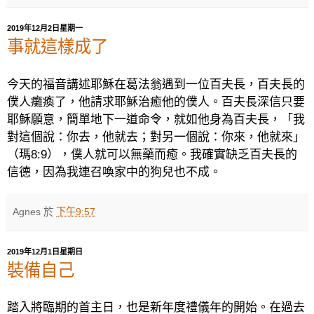
2019年12月2日星期一
事就這樣成了
今天的福音講述耶穌在葛法翁遇到一位百夫長，百夫長的
僕人癱瘓了，他請求耶穌治癒他的僕人。百夫長深信只要
耶穌願意，簡單地下一道命令，就如他身為百夫長，「我
對這個說：你去，他就去；對另一個說：你來，他就來」
（瑪
8:9
），僕人就可以無藥而癒。我確實缺乏百夫長的
信德，因為我連召喚家中的狗兒也不成。
Agnes
於
下午9:57
2019年12月1日星期日
裝備自己
踏入將臨期的首主日，也是新年度禮儀年的開始。在過去