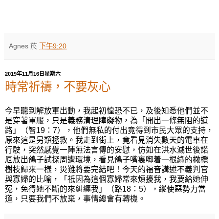
Agnes
於
下午9:20
2019年11月16日星期六
時常祈禱，不要灰心
今早聽到解放軍出動，我起初惶
恐
不已，及後知悉他們並不
是穿著軍服，只是義務清理障
礙物，
為
「開出一條無阻的道
路」（
智
1
9
：
7
），他們無私的付出竟得到市民大眾的支持，
原來這是另類拯救。我走到街上，竟看見消失數天的電車在
行駛，突然感覺一陣無法言傳的安慰，仿如在洪水滅世後諾
厄放出鴿子試探周遭環境，看見鴿子嘴裏啣着一根綠的橄欖
樹枝歸來一樣，災難將要完結吧！今天的福音講述不義判官
與寡婦的比喻，「祇因為這個寡婦常來煩擾我，我要給她伸
冤，免得她不斷的來糾纏我」（路
18
：
5
），縱使惡勢力當
道，只要我們不放棄，事情總會有轉機。