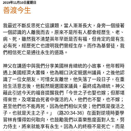
2019年11月10日星期日
善渡今生
我最近不斷反思死亡這課題，當人漸漸長大，身旁一個接著
一個認識的人離我而去，原來不是所有人都會經歷生、老、
病、死，雖然我不清楚英年早逝是否有福，但肯定的是有生
必有死，經歷死亡也證明我們曾經生存。而作為基督徒，我
們相信死亡是通往永生的道路。
神父在講道中與我們分享美國林肯總統的小故事，他年輕時
遇上美國經濟大蕭條，他為糊口決定競選州議員，之後他認
識了一位女朋友，可惜女友離世，他失落了一段日子，在重
拾生活意志後，他毅然競選國家議員，最終成為總統。神父
藉此引述今天的福音提醒我們「今世之子也娶也嫁；但那堪
得來世，及堪當由死者中復活的人，他們也不娶，也不嫁；
甚至他們也不能再死，因為他們相似天使；他們既是復活之
子，也就是天主之子。」（路
20:34-36
）在面對逆境時要學
習林肯懂得如何取向，也鼓勵我們以喜樂態度面對人生，努
力侍主，將來就能享有永生。因為人的終極不是死亡，而是