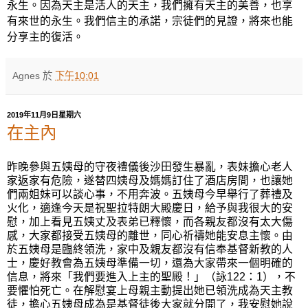
永生。因為天主是活人的天主，我們擁有天主的美善，也享
有來世的永生。我們信主的承諾，宗徒們的見證，將來也能
分享主的復活。
Agnes
於
下午10:01
2019年11月9日星期六
在主內
昨晚參與五姨母的守夜禮儀後沙田發生暴亂，表妹擔心老人
家返家有危險，遂替四姨母及媽媽訂住了酒店房間，也讓她
們兩姐妹可以談心事，不用奔
波。
五姨母今早舉行了葬禮及
火化，適逢今天是
祝聖拉特朗大殿
慶日，給予與我很大的安
慰，加上看見五姨丈及表弟已釋懷，而各親友都沒有太大傷
感，大家都接受五姨母的離世，同心祈禱她能安息主懷。由
於五姨母是臨終領洗，家中及親友都沒有信奉基督新教的人
士，慶好教會為五姨母準備一切，還為大家帶來一個明確的
信息，將來
「我們要進入上主的聖殿！」（
詠
122
：
1
），不
要懼怕死亡。在解慰宴上母親主動提出她已領洗成為天主教
徒，擔心五姨母成為是基督徒後大家就分開了，我安慰她說