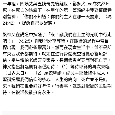
一年裡，四姨丈與五姨母先後離世，鬆獅犬
Leo
亦突然瘁
死，在死亡的陰霾下，在甲年的第一篇讀經中我對這節特
別留神，「你們不知道：你們的主人在那一天要來」（瑪
24:42
），提醒自己要醒寤。
梁神父在講道中揀選了「來！讓我們在上主的光明中行走
吧！」（依
2:5
）與我們分享等待。在期待的過程中當目
標出現，我們必雀躍萬分。然而在現實生活中，並不是所
有東西我們都期待，就如在進行身體檢查後擔心醫療評
估、學生懼怕老師要見家長、長期病患者要面對死亡等。
神父指出將臨期有兩種期待：（
1
）等待耶穌的再次來臨
（世界末日）；（
2
）慶祝聖誕，紀念主耶穌降生成人。
聖誕提醒我們信仰的核心，人生的終向，死亡並不是結
束。我們在世要好好準備，行善事，就是對聖誕的主動期
待，在復活後能擁有永生。