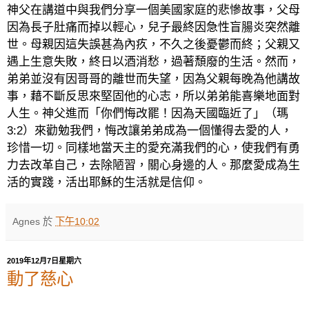
神父在講道中與我們分享一個美國家庭的悲慘故事，父母
因為長子肚痛而掉以輕心，兒子最終因急性盲腸炎突然離
世。母親因這失誤甚為內疚，不久之後憂鬱而終；父親又
遇上生意失敗，終日以酒消愁，過著頹廢的生活。然而，
弟弟並沒有因哥哥的離世而失望，因為父親每晚為他講故
事，藉不斷反思來堅固他的心志，所以弟弟能喜樂地面對
人生。神父進而「你們悔改罷！因為天國臨近了」（瑪
3:2
）來勸勉我們，悔改讓弟弟成為一個懂得去愛的人，
珍惜一切。同樣地當天主的愛充滿我們的心，使我們有勇
力去改革自己，去除陋習，關心身邊的人。那麼愛成為生
活的實踐，活出耶穌的生活就是信仰。
Agnes
於
下午10:02
2019年12月7日星期六
動了慈心