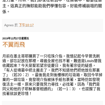
是力量。所以，我們即使在軟弱中、在撕裂中，都要投靠
主。這真正的撫慰能助我們學懂包容，好能修補崩塌的關
係。
Agnes
於
下午10:17
2019年12月27日星期五
不翼而飛
月前在墨主哥耶購買了一只唸珠介指，我憶記起今早曾洗刷
過，卻忘記放在那裡，尋遍全屋也找不著，難道是
Louis
替我
收藏起來？今天是聖若望宗徒慶日，我有著宗徒的疑惑，
「有人從墳墓中把主搬走了，我們不知道他們把他放在那裏
了」（若
2
0
：
2
）。最後我走到後樓梯的垃圾箱，取回今早掉
棄的一袋垃圾，竟發現介指被抺手紙包裹著，當時仿如發現
復活主一樣。原來只要我努力尋找，必找著，因為「我們是
同父和他的子耶穌基督相通的」（若一
1
：
3
），也提醒了我
找著就該更珍惜！