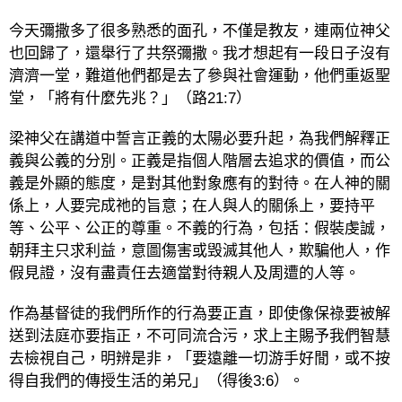
今天彌撒多了很多熟悉的面孔，不僅是教友，連兩位神父
也回歸了，還舉行了共祭彌撒。我才想起有一段日子沒有
濟濟一堂
，難道他們都是去了參與社會運動，他們重返聖
堂，「將有什麼先兆？」（路
21:7
）
梁神父在講道中誓言正義的太陽必要升起，為我們解釋正
義與公義的分別。正義是指個人階層去追求的價值，而公
義是外顯的態度，是對其他對象應有的對待。在人神的關
係上，人要完成祂的旨意；在人與人的關係上，要持平
等、公平、公正的尊重。不義的行為，包括：假裝虔誠，
朝拜主只求利益，意圖傷害或毁滅
其他人，欺騙他人，作
假見證，沒有盡責任去適當對待親人及周遭的人等。
作為基督徒的我們所作的行為要正直，即使像保祿要被解
送到法庭亦要指正，不可同流合污，求上主賜予我們智慧
去檢視自己，明辨是非，「要遠離一切游手好閒，或不按
得自我們的傳授生活的弟兄」（得後
3:6
）。