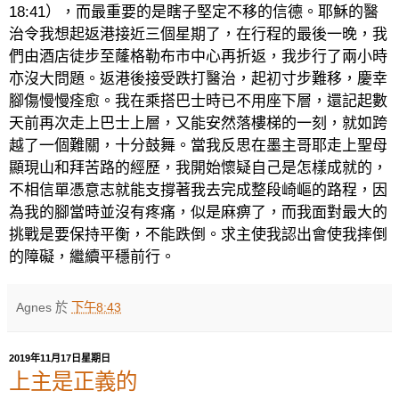
18:41
），而最重要的是瞎子堅定不移的信德。耶穌的醫
治令我想起返港接近三個星期了，在行程的最後一晚，我
們由酒店徒步至蕯格勒布市中心再折返，我步行了兩小時
亦沒大問題。返港後接受跌打醫治，起初寸步難移，慶幸
腳傷慢慢痊愈。我在乘搭巴士時已不用座下層，還記起數
天前再次走上巴士上層，又能安然落樓梯的一刻，就如跨
越了一個難關，十分鼓舞。當我反思在墨主哥耶走上聖母
顯現山和拜苦路的經歷，我開始懷疑自己是怎樣成就的，
不相信單憑意志就能支撐著我去完成整段崎嶇的路程，因
為我的腳當時並沒有疼痛，似是麻痹了，而我面對最大的
挑戰是要保持平衡，不能跌倒
。求主使我認出會使我摔倒
的障礙，繼續平穩前行。
Agnes
於
下午8:43
2019年11月17日星期日
上主是正義的