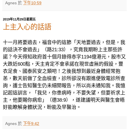
Agnes
於
下午10:59
2019年11月29日星期五
上主入心的話語
十一月將要過去，福音中的這節「天地要過去，但是，我
的話決不會過去」（路
21:33
），究竟我期盼上主那些許
諾？今天得知政府首十個月錄得赤字
1194
億港元，股市又
大跌近
600
點，天主肯定不會承諾在現世虛無的假設，豐
衣足食、國泰民安之類吧！之後我想到最近身體經常抱
恙，數天前做了全血檢查，診所卻沒有跟進便致電診所查
詢，護士告知醫生仍未細閱報告，所以尚未通知我。我憶
記起這訓言，「我兒，你患病時，不要失望，但要祈求上
主，他要賜你病愈」（德
38:9
），遂建議明天與醫生會晤
好能瞭解身體狀況，盼能及早醫治。
Agnes
於
下午9:42