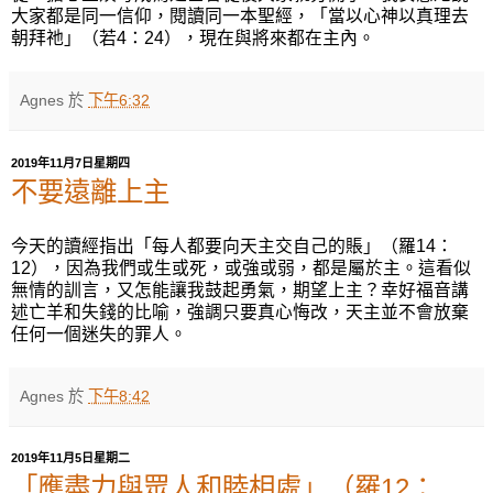
大家都是同一信仰，閱讀同一本聖經，「當以心神以真理去
朝拜祂」（若
4
：
24
），現在與將來都在主內。
Agnes
於
下午6:32
2019年11月7日星期四
不要遠離上主
今天的讀經指出「每人都要向天主交自己的賬」（羅
1
4
：
12
），因為我們或生或死，或強或弱，都是屬於主。這看似
無情的訓言，又怎能讓我鼓起勇氣，期望上主？幸好福音講
述亡羊和失錢的比喻，強調只要真心悔改，天主並不會放棄
任何一個迷失的罪人。
Agnes
於
下午8:42
2019年11月5日星期二
「應盡力與眾人和睦相處」（羅12：