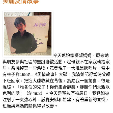
美麗愛情故事
今天返娘家探望媽媽，原來她
與朋友參與社區的聖誕聯歡活動，趁母親不在家我執拾家
居，乘機掉棄一些舊物，竟發現了一大堆黑膠唱片，當中
有林子祥
1983
年《愛情故事》大碟。我清楚記得當時父親
下班回家，把這大碟收藏在背後，為給我一個驚喜，很是
溫暖。「
雅各伯的兒子！你們集合靜聽，靜聽你們父親以
色列的話」（創
49:2
）。今天是聖拉匝祿慶日，我猶如被
注射了一支強心針，感覺安慰和希望，有著重新的喜悅，
也願與媽媽的關係得以改善。