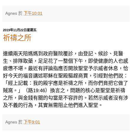
Agnes
於
下午10:01
2019年11月22日星期五
祈禱之所
連續兩天陪媽媽到政府醫院覆診，由登記、候診、見醫
生、排隊取藥，足足花了一整個下午，即使健康的人也感
疲憊不堪。最近有評論指應否開放聖堂予示威者休息，恰
好今天的福音講述耶穌在聖殿驅趕商賈，引經對他們說：
「經上記載：我的殿宇應是祈禱之所，而你們竟把它做了
賊窩。」（路
19:46
）換言之，問題的核心是聖堂是祈禱
之所，與金錢有關的勾當是不容許的。若然示威者沒有涉
及不義的行為，其實無需阻止他們進入聖堂。
Agnes
於
下午9:01