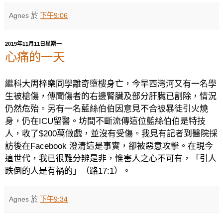
Agnes
於
下午9:06
2019年11月11日星期一
心痛的一天
繼科大周梓樂同學離奇墮樓身亡，今早西灣河又有一名學
生被槍傷，傳聞傷者的右邊腎臟及部分肝臟已割除，情況
仍然危殆。
另有一名藍絲伯伯因意見不合被暴徒引火燒
身，仍在
ICU
留醫。坊間不斷流傳這位藍絲伯伯是特技
人，收了
$200
萬做戲，並沒有受傷。我見有記者到醫院採
訪後在
Facebook
澄清這是事實，卻被惡意攻擊。在現今
這世代，我已很難分辨是非，惟害人之心不可有，「引人
跌倒的人是有禍的」（路
17:1
）。
Agnes
於
下午9:34