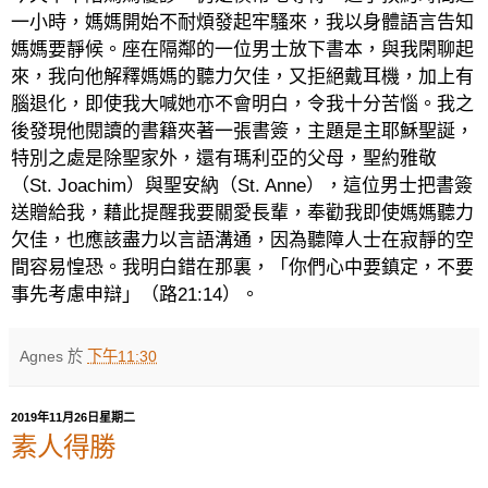
一小時，媽媽開始不耐煩發起牢騷
來，我以身體語言告知
媽媽要靜候。座在隔鄰的一位男士放下書本，與我閑聊起
來，我向他解釋媽媽的聽力欠佳，又拒絕戴耳機，加上有
腦退化，即使我大喊她亦不會明白，令我十分苦惱。我之
後發現他閱讀的書籍夾著一張書簽，主題是主耶穌聖誕，
特別之處是除聖家外，還有瑪利亞的父母，聖約雅敬
（
St. Joachim
）與聖安納（
St. Anne
），這位男士把書簽
送贈給我，藉此提醒我要關愛長輩，奉勸我即使媽媽聽力
欠佳，也應該盡力以言語溝通，因為聽障人士在寂靜的空
間容易惶恐。我明白錯在那裏，「你們心中要鎮定，不要
事先考慮申辯」（路
21:14
）。
Agnes
於
下午11:30
2019年11月26日星期二
素人得勝