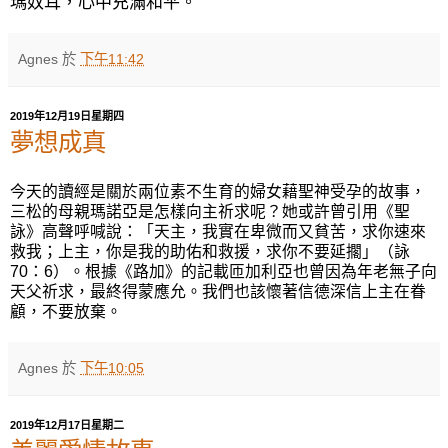
瑪奴耳，心中充滿和平。
Agnes
於
下午11:42
2019年12月19日星期四
夢想成真
今天的讀經是關於兩位素不生育的婦女藉聖神受孕的故事，
三松的母親瑪諾亞是怎樣向主祈求呢？她或許曾引用《聖
詠》高聲呼喊說：「天主，我實在卑微而又貧苦，求你速來
救我；上主，你是我的助佑和救援，求你不要延擱」（詠
70
：
6
）。根據《路加》的記載匝加利亞也曾因為年老無子向
天父祈求，最終得蒙應允。我們也該懷著信德深信上主在眷
顧，不要放棄。
Agnes
於
下午10:05
2019年12月17日星期二