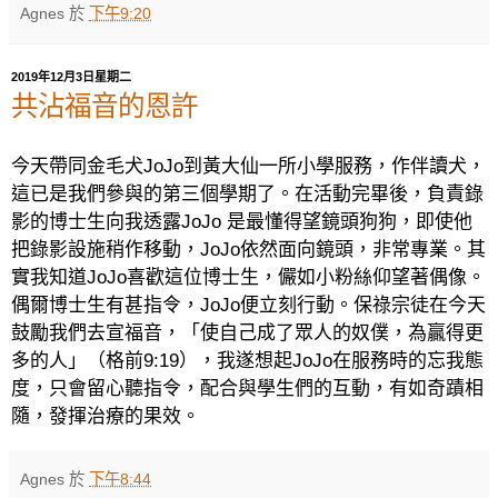
Agnes
於
下午9:20
2019年12月3日星期二
共沾福音的恩許
今天帶同金毛犬
JoJo
到黃大仙一所小學服務，作伴讀犬，
這已是我們參與的第三個學期了。在活動完畢後，負責錄
影的博士生向我透露
JoJo
是最懂得望鏡頭狗狗，即使他
把錄影設施稍作移動，
JoJo
依然面向鏡頭，非常專業。其
實我知道
JoJo
喜歡這位博士生，儼如小粉絲仰望著偶像。
偶爾博士生有甚指令，
JoJo
便立刻行動。保祿宗徒在今天
鼓勵我們去宣福音，「使自己成了眾人的奴僕，為贏得更
多的人」（格前
9:19
），我遂想起
JoJo
在服務時的忘我態
度，只會留心聽指令，配合與學生們的互動，有如奇蹟相
隨，發揮治療的果效。
Agnes
於
下午8:44