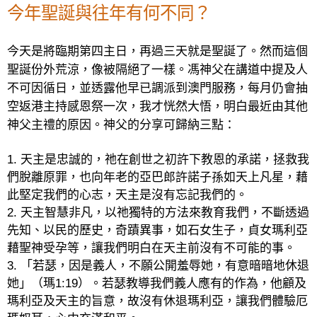
今年聖誕與往年有何不同？
今天是將臨期第四主日，再過三天就是聖誕了。然而這個
聖誕份外荒涼，像被隔絕了一樣。馮神父在講道中提及人
不可因循日，並透露他早已調派到澳門服務，每月仍會抽
空返港主持感恩祭一次，我才恍然大悟，明白最近由其他
神父主禮的原因。神父的分享可歸納三點：
1.
天主是忠誠的，祂在創世之初許下教恩的承諾，拯救我
們脫離原罪，也向年老的亞巴郎許諾子孫如天上凡星，藉
此堅定我們的心志，天主是沒有忘記我們的。
2.
天主智慧非凡，以祂獨特的方法來教育我們，不斷透過
先知、以民的歷史，奇蹟異事，如石女生子，貞女瑪利亞
藉聖神受孕等，讓我們明白在天主前沒有不可能的事。
3.
「若瑟，因是義人，不願公開羞辱她，有意暗暗地休退
她」（瑪
1:19
）。若瑟教導我們義人應有的作為，他顧及
瑪利亞及天主的旨意，故沒有休退瑪利亞，讓我們體驗厄