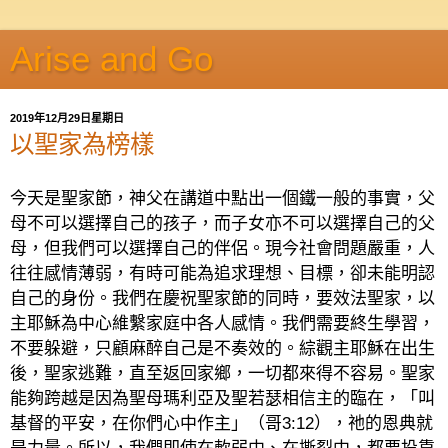
Arise and Go
2019年12月29日星期日
以聖家為榜樣
今天是聖家節，神父在講道中點出一個鐵一般的事實，父
母不可以選擇自己的孩子，而子女亦不可以選擇自己的父
母，但我們可以選擇自己的伴侶。現今社會問題嚴重，人
往往感情薄弱，有時可能為追求理想、目標，卻未能明認
自己的身份。我們在慶祝聖家節的同時，要效法聖家，以
主耶穌為中心維繫家庭中各人感情。我們需要終生學習，
不要躲避，只顧麻醉自己是不奏效的。綜觀主耶穌在出生
後，聖家逃難，直至返回家鄉，一切都來得不容易。聖家
能夠跨越是因為聖母瑪利亞及聖若瑟相信主的臨在，「叫
基督的平安，在你們心中作主」（哥
3:12
），祂的恩典就