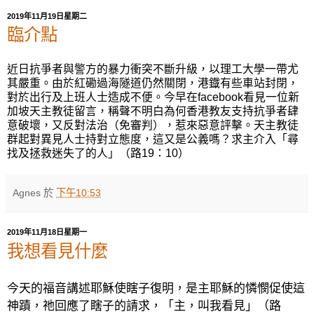
2019年11月19日星期二
臨介點
近日
抗
爭
者與警方的暴力衝突不斷升級，
以理工大學一帶尤
其嚴重。由於紅磡過海隧道仍然關閉，港鐡有些車站封閉，
對於出行及上班人士造成不便。今早在
facebook
看見一位新
加坡天主教徒留言，稱聲不明白為何香港教友支持抗爭者肆
意破壞，又反對法治（免審判），惹來惡意評擊。天主教徒
群起對異見人士持對立態度，這又是公義嗎？求主介入「尋
找及拯救迷失了的人」（路
19
：
10
）
Agnes
於
下午10:53
2019年11月18日星期一
我想看見什麼
今天的福音講述耶穌使瞎子復明，是主耶穌的憐憫促使這
神蹟，祂回應了瞎子的請求，「主，叫我看見」（路