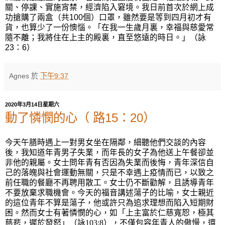
關、停課、實施宵禁，經濟陷入窘境。我日前首次於網上成
功搶購了兩盒（共
100
個）口罩，雖然要是等到四月初才有
貨，也算少了一份懊惱。「在我一生歲月裏，幸福與慈愛常
隨不離；我將住在上主的殿裏，直至悠遠的時日。」（詠
23
：
6
）
Agnes
於
下午9:37
2020年3月14日星期六
動了憐憫的心（ 路15：20）
今天午膳時遇上一對男女坐在隔鄰，細聽他們交談的內容
後，我知道年青男子失業，而年長的女子為他送上午餐卻並
非他的親屬。女士問年青有否因為失業而後悔，青年深信自
己的落魄與社會運動無關，只是不幸遇上疫情而已，以致之
前任職的餐廳不再聘用散工。女士仍不斷勸解，且誘導青年
不要放棄求職機會。今天的福音講述蕩子的比喻，女士親近
的這位青年不算是蕩子，他或許只為追求理想而陷入短期財
困。然而女士有著憐憫的心，如
「上主富於仁慈寬恕，極其
慈悲，遲於發怒」（詠
103:8
），
不僅包容年青人的傲慢，還