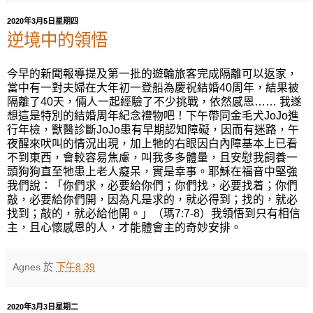
2020年3月5日星期四
逆境中的領悟
今早的新聞報導提及第一批的遊輪旅客完成隔離可以返家，
當中有一對夫婦在大年初一登船為慶祝結婚
4
0
周年，結果被
隔離了
4
0
天，倆人一起經
驗
了不少挑戰，依然感恩
……
我遂
想這是特別的結婚周年紀念禮物吧！下午帶同金毛犬
J
oJo
進
行年檢，獸
醫
診
斷
JoJo
患有早期認知障
礙，
因而有迷路，午
夜醒來吠叫的情況出現，加上牠的右眼因白內障基本上已看
不到東西，會較容易焦
慮
，叫我多多體量，且安慰我飼養一
頭狗狗直至牠患上老人癡
呆，
實是幸事。耶穌在福音中堅強
我們說：「你們求，必要給你們；你們找，必要找着；你們
敲，必要給你們開，因為凡是求的，就必得到；找的，就必
找到；敲的，就必給他開。」（瑪
7:7-8
）我領悟到只有相信
主，且心懷感恩的人，才能體會主的奇妙安排。
Agnes
於
下午8:39
2020年3月3日星期二