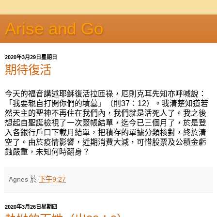
Arise and Go
2020年3月29日星期日
期待復活
今天的福音講述耶穌復活
拉匝祿，厄則克耳先知
亦呼喊說：
「我要親自打開你們的墳墓」（
則
37
：
12
）。我清楚知道若
然
天主的聖神
不再
住在
我
們內，
我們就是活死人了。我之後
想起自聖誕檢視了一次簽帳結單，迄今已三個月了，於是登
入各銀行戶口下載月結單，把積存的單據分類核對，終於清
空了。由於疫情影響，近期消費大減，可惜股票及公積金虧
蝕嚴重，未知何時翻身？
Agnes
於
下午9:27
2020年3月26日星期四