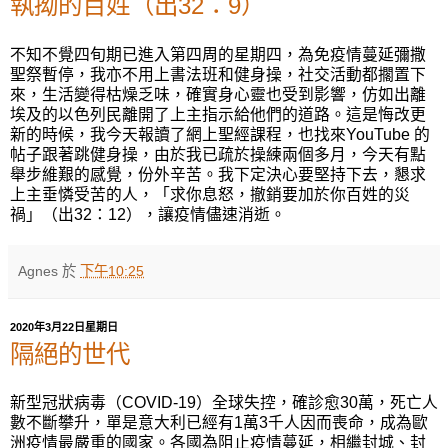
執拗的百姓（出32：9）
不知不覺
四旬期
已進入
第四周
的
星期四，
為免疫情蔓
延
彌撒
聖祭暫停，我亦不用上書法班和健身操，社交活動都擱置下
來，生活變得枯燥乏味，確實身心靈也受到影響，仿如出離
埃及的以色列民離開了上主指示給他們的道路。這是悔改更
新的時候，我今天報讀了網上聖經課程，也找來
YouTube
的
帖子跟著跳健身操，由於我已疏於操練兩個多月，今天有點
舉
步維艱
的感覺，份外辛苦。我下定決心要堅持下去，懇求
上主垂憐受苦的人，「求你息怒，撤銷要加於你百姓的災
禍」（出
32
：
12
），讓疫情儘速消逝。
Agnes
於
下午10:25
2020年3月22日星期日
隔絕的世代
新型冠狀病毒（
COVID-19
）全球失控，確診愈
30
萬，死亡人
數不斷攀升，單是意大利已經有
1
萬
3
千人因而喪命，成為歐
洲疫情最嚴重的國家。各國為阻止疫情蔓延，相繼封城、封