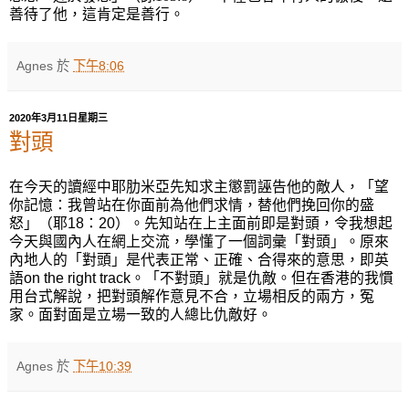
善待了他，這肯定是善行。
Agnes
於
下午8:06
2020年3月11日星期三
對頭
在今天的讀經中耶肋米亞先知求主
懲罰誣告
他的敵人，「望
你記憶：我曾站在你面前為他們求情，替他們挽回你的盛
怒」（耶
18
：
20
）。先知站在上主面前即是對頭，令我想起
今天與國內人在網上交流，學懂了一個詞彙「對頭」。原來
內地人的「對頭」是代表
正常、正確、合得來
的意思
，
即英
語
on the right track
。「不對頭」
就是
仇敵。
但在香港的我慣
用台式解說，把
對頭解作意見不合，立場相反的兩方，
冤
家。
面對面是立場一致的人總比仇敵好。
Agnes
於
下午10:39