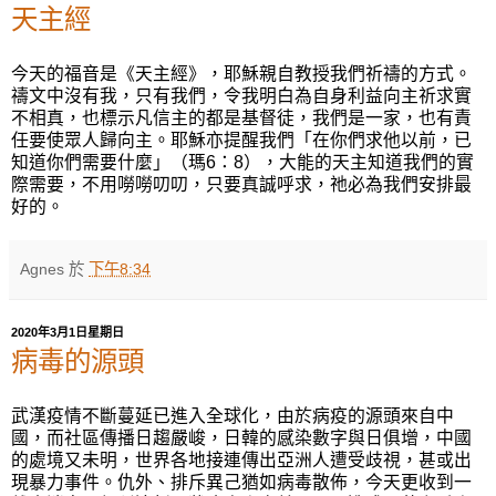
天主經
今天的福音是
《天主經》，耶穌親自
教
授
我們
祈禱
的方式
。
禱文中沒有我，只有我們，令我明白為自身利益向主祈求實
不相真，也標示凡信主的都是基督徒，我們是一家，也有責
任要使眾人歸向主
。
耶穌亦提醒我們
「在你們求他以前，已
知道你們需要什麼」（
瑪
6
：
8
），大能的天主知道我們的實
際需要，不用嘮嘮叨叨，只要真誠呼求，祂必為我們安排最
好的
。
Agnes
於
下午8:34
2020年3月1日星期日
病毒的源頭
武
漢疫情不斷蔓延已進入全球化，由於病疫的源頭來自中
國，而社區傳播日趨嚴峻，日韓的感
染
數字與日俱增，中國
的處境又未明，世界各地接連傳出亞洲人遭受歧視，甚或出
現暴力事件。仇外、排斥異己猶如病毒散佈，今天更收到一