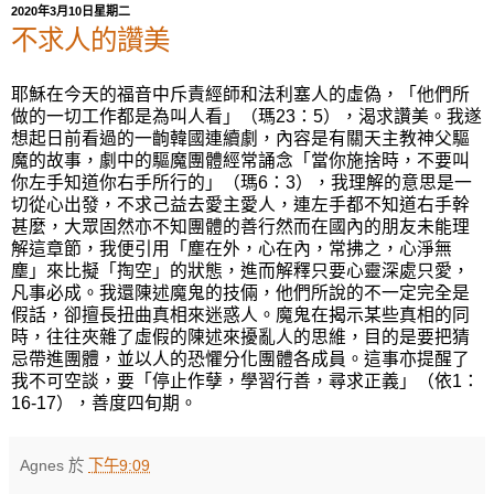
2020年3月10日星期二
不求人的讚美
耶穌在今天的福音中斥責經師和法利塞人的虛偽，「他們所
做的一切工作都是為叫人看」
（
瑪
23
：
5
）
，渴求讚美。我遂
想起日前看過的一齣韓國連續劇，內容是有關天主教神父驅
魔的故事，劇中的驅魔團體經常誦念「
當你施捨時，不要叫
你左手知道你右手所行的」（
瑪
6
：
3
），我理解的意思是
一
切從心出發，不求己益去愛主愛人，
連左手都不知道右手幹
甚麼，大眾固然亦不知團體的善行然而在國內的朋友未能理
解這章節，我便引用
「塵在外，心在內，常拂之，心淨無
塵」
來比擬
「掏空」
的狀態，進而解釋只要心靈深處只愛，
凡事必成。我還陳述
魔鬼
的技倆，他們
所說的不
一定
完全
是
假話，卻擅長扭曲真相來迷惑人。魔鬼
在
揭示
某
些真相
的
同
時，
往往
夾雜了虛假的陳述
來
擾亂人的思維，目的是要把猜
忌帶進團體，並以人的恐懼分化
團體
各成員。
這事亦提醒了
我不可空談，要
「停止作孽，學習行善，尋求正義」（
依
1
：
16-17
），善度四旬期。
Agnes
於
下午9:09