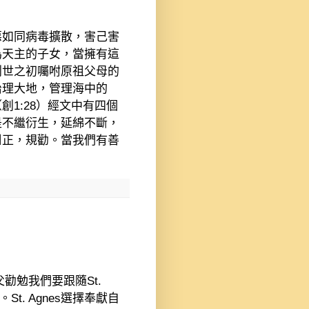
惡如同病毒擴散，害己害
為天主的子女，當擁有這
創世之初囑咐原祖父母的
治理大地，管理海中的
（創
1:28
）經文中有四個
是不繼衍生，延綿不斷，
糾正，規勸。當我們有善
父勸勉我們要跟隨
St.
。
St. Agnes
選擇奉獻自