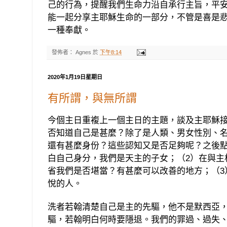
己的行為，提醒我們生命力沿自承行主旨，平
能一起分享主耶穌生命的一部分，不管是喜是
一種奉獻。
發佈者：
Agnes
於
下午8:14
2020年1月19日星期日
有所謂，與無所謂
今個主日重複上一個主日的主題，談及主耶穌
否知道自己是甚麼？除了是人類、男女性別、
還有甚麼身份？這些認知又是否足夠呢？之後
白自己身分，我們是天主的子女；（
2
）在與主
省我們是否堪當？有甚麼可以改善的地方；（
3
悅的人。
洗者若翰清楚自己是主的先驅，他不是默西亞
驅，若翰明白何時要隱退。我們的罪過、過失