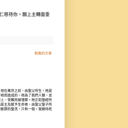
仁慈待你。願上主轉面垂
較舊的文章
。祂在萬世之前，由聖父所生。祂是
著祂而造成的。祂為了我們人類，並
架上，受難而被埋葬。祂正如聖經所
祂是主及賦予生命者，由聖父聖子所
認赦罪的聖洗，只有一個。我期待死