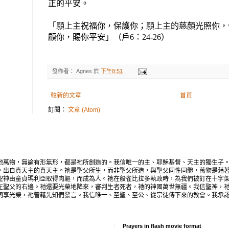
正
的
平安。
「願上主祝福你，保護你；願上主的慈顏光照你，
顧你，賜你平安」（
戶
6
：
24-26
）
發佈者：
Agnes
於
下午8:51
較新的文章
首頁
訂閱：
文章 (Atom)
地萬物，無論有形無形，都是祂所創造的。我信唯一的主、耶穌基督、天主的獨生子
，出自真天主的真天主。祂是聖父所生，而非聖父所造，與聖父同性同體，萬物是藉
聖神由童貞瑪利亞取得肉軀，而成為人。祂在般雀比拉多執政時，為我們被釘在十字
在聖父的右邊。祂還要光榮地降來，審判生者死者，祂的神國萬世無疆。我信聖神，
同享光榮，祂曾藉先知們發言。我信唯一、至聖、至公、從宗徒傳下來的教會。我承
Prayers in flash movie format