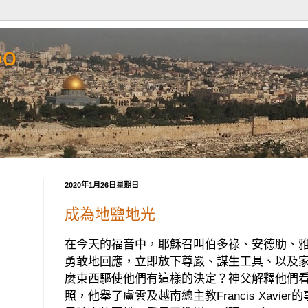
Go
2020年1月26日星期日
成為地鹽地光
在今天的福音中，耶穌召叫伯多祿、安德肋、
勇敢地回應，立即放下尊嚴、謀生工具、以及
麼東西驅使他們有這樣的決定？神父解釋他們
照，他舉了盧雲及越南總主教
Francis Xavier
的