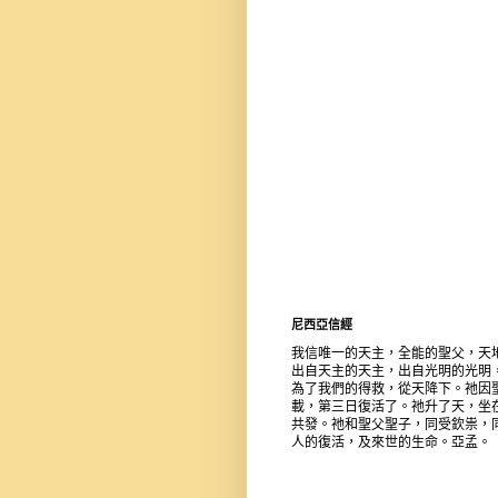
尼西亞信經
我信唯一的天主，全能的聖父，天
出自天主的天主，出自光明的光明
為了我們的得救，從天降下。祂因
載，第三日復活了。祂升了天，坐
共發。祂和聖父聖子，同受欽祟，
人的復活，及來世的生命。亞孟。