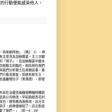
德的行動便能感染他人，
，特來朝拜
祂
」（瑪
2
：
2
），
神
有主受洗及加納婚宴。主三次顯
的
「鴿子」，
及
加納婚宴
中變
水
次經驗主的臨在，相信祂在我們
與我們分析
賢士在
來朝這事，
異
們只看見那星，知道有新生王，
去遠離壞份子（黑落德），即使
年前在法蘭克福機場轉機時購買
皮具公司修改。早前路經杏花村
皮包，便答應為我修改，且分文
洞子，肩帶便縮短了。店主對皮
愛了我們。」（若一
4
：
19
）