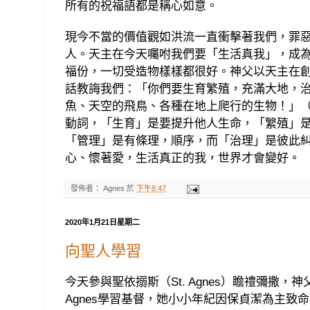
所有的祝福語都是稱心如意。
現今不當的價值觀如洪流一直衝擊著我們，罪
人。天主在今天囑咐我們要「生活真我」，成
福份，一切受造物樣樣都很好。神父以天主在
話教誨我們：「你們要生育繁殖，充滿大地，
魚、天空的飛鳥、各種在地上爬行的生物！」
動詞，「生育」是要提升他人生命，「
䌓殖」
「管理」是有條理，順序，而「治理」是彼此
心、懷著愛，生活真正的我，世界才會變好。
發佈者：
Agnes
於
下午8:47
2020年1月21日星期二
向聖人學習
今天參與聖依搦斯（
St. Agnes
）瞻禮彌撒，神
Agnes
學習基督，她小小年紀因保貞潔為主致命