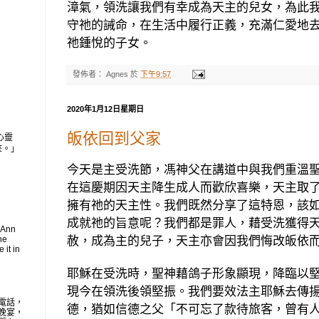
漳氣，領洗讓我們有幸成為天主的兒女，為此
守祂的誡命，在生活中履行正義，充滿仁愛地
祂鍾悅的子女。
發佈者：
Agnes
於
下午9:57
2020年1月12日星期日
皈依回到父家
心靈
來。」
今天是主受洗節，馮神父在講道中與我們重溫
在這慶期因天主降生成人而歡欣喜樂，天主取
擁有祂的天主性。我們既然分享了這特恩，該
成就祂的旨意呢？我們都是罪人，藉受洗獲得
 Ann
he
赦，成為主的兒子，天主亦會因我們悔改皈依
 it in
耶穌在受洗時，聖神藉鴿子形象顯現，降臨以
現今在領洗後領堅振。我們要效法主耶穌去傳
電話，
德，猶如信德之父「不可忘了款待旅客，曾有
晚宴，