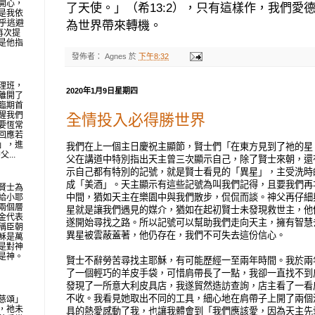
開心，
了天使。」（希
13:2
），只有這樣作，我們愛
是我依
似乎逃避
為世界帶來轉機。
再次提
是他指
發佈者：
Agnes
於
下午8:32
理班，
2020年1月9日星期四
離開了
臨期首
醒我們
全情投入必得勝世界
要恆常
回應若
」，進
我們在上一個主日慶祝主顯節，賢士們
「在東方見到了
祂
的星
...
父在講道中特別指出
天主曾三次顯示自己，
除了
賢士來朝，
還
示自己都有特別的記號，就是賢士看見的
「異星」，主受洗
時
成「
美酒」。
天
主顯示
有這些記號
為叫我們記得，且要
我們
再
賢士為
中間，猶如
天主
在樂園中
與我們
散步，侃侃而談。
神父再仔細
給小耶
兩個層
星就是讓我們遇見的媒介，
猶如
在
起初
賢士
未發現救世主，他
金代表
遂開始尋找之路。所以記號
可以幫助我們走向天主，擁有智慧
稱臣朝
異星被雲蔽蓋
著
，他仍存在，我們不可失去這份信心。
穌是萬
是對神
是神。
賢士不辭勞苦尋找主耶穌，有可能歷經一至兩年時間。我於兩
了一個輕巧的羊皮手袋，可惜肩帶長了一點，我卻一直找不到
發現了一所意大利皮具店，我遂貿然造訪查詢，店主看了一看
不收。我看見她取出不同的工具，細心地在肩帶子上開了兩個
慈頌」
，祂未
具的熱愛感動了我，也讓我體會到「我們應該愛，因為天主先