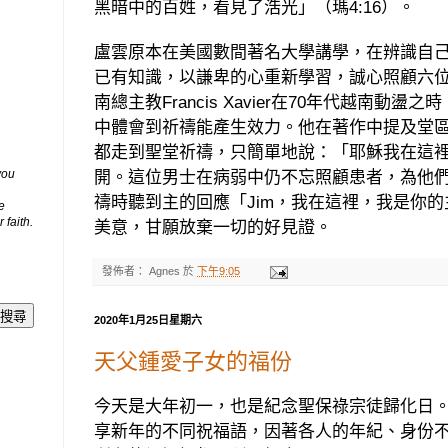
黑暗中的百姓，看見了浩光」（瑪
4:16
）。
盧雲原本在美國數間著名大學講學，在辨識自
已有知識，以謙卑的心重新學習，誠心照顧六
南總主教
Francis Xavier
在
70
年代越南動盪之時
中體會到祈禱能產生效力。他在著作中提及堂
都走到聖堂祈禱，只簡單地說：「耶穌我在這
you
開。這位男士在病弱中仍不忘照顧患者，為他
禱時聽到主的回應「
Jim
，我在這裡，我是你的
e
 faith.
美意，甘願放棄一切的好見證。
發佈者：
Agnes
於
下午9:05
2020年1月25日星期六
天父鍾愛子女的福份
今天是大年初一，也是紀念聖保祿宗徒歸化日
享新年的不同祝福語，因著各人的年紀、身份