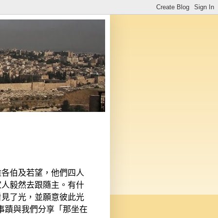
雅各伯及若望，他們四人
家人毅然去跟隨主。有什
看見了光，並願意彼此光
事蹟與我們分享「那坐在