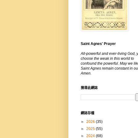
Saint Agnes' Prayer
All-powerful and ever-living God, 
choose the weak in this world to
confound the powerful. May we lik
Saint Agnes remain constant in our
Amen.
搜尋此網誌
網誌存檔
►
2026
(35)
►
2025
(55)
►
2024
(68)