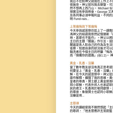
我忍不往對神父說我在工作上不
很無奈。神父就叫我去朝聖，可
然不想再上西乃山。 Michael 
現實沒有參與例會，George 又
及各同事必須申報利益，不同的
明 Fund-rais...
上等痛悔與下等痛悔
今天參與感恩祭仿如上了一課教
馮神父的結語我依然記憶猶新「
祂，甚麼也不能作」。神父以將
主日的主題「醒寤」作引言，提
醒寤是各人對自己的作為及生活
省察，知道自身的狀況後才可以
翰洗者在今個主日的呼籲「悔改
而「預備你的道路」(谷1:2)。 神父
黃金、乳香、沒藥
當了數年教友卻沒有真正思考過
何要呈上「黃金、乳香、沒藥」
穌，在今天的感恩祭中，神父從
面作解釋，擴闊了我的思維。黃
皇者的尊貴，賢士獻上黃金俯首
拜小耶穌，代表外邦人也承認耶
民的君王。乳香用於敬拜獻祭，
的尊崇，象徵賢士也認同小耶穌
沒藥是用...
主慈頌
今天的讀經使我不期然想起「主
的歌詞，「祂未曾應許天常蔚藍