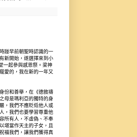
時踫
早前朝聖時認識的一
有新開始，遂選擇來到小
堂一起參與感恩祭
。
梁神
寵愛的，
我在新的一年又
身份和善舉，在《德敘禱
之母是瑪利亞的獨特的身
嚴，
我們
不
應
貶低他人或
人，我們也要學習尊重他
容所有人，不虛偽、不奉
以堪當
作
天主的子女，且
祝福我們，讓我們獲得
真