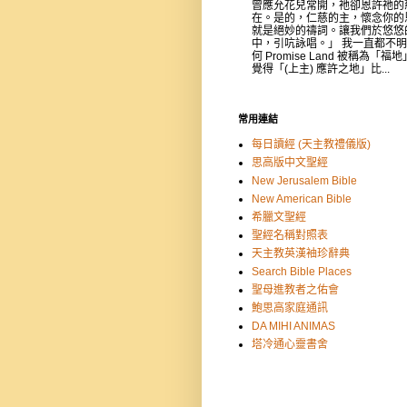
曾應允花兒常開，祂卻恩許祂的
在。是的，仁慈的主，懷念你的
就是絕妙的禱詞。讓我們於悠悠
中，引吭詠唱。」 我一直都不
何 Promise Land 被稱為「福
覺得「(上主) 應許之地」比...
常用連結
每日讀經 (天主教禮儀版)
思高版中文聖經
New Jerusalem Bible
New American Bible
希臘文聖經
聖經名稱對照表
天主教英漢袖珍辭典
Search Bible Places
聖母進教者之佑會
鮑思高家庭通訊
DA MIHI ANIMAS
塔冷通心靈書舍