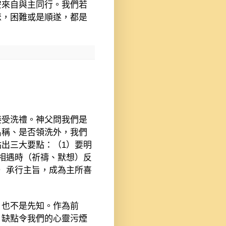
安來自與主同行。我們若
悲，困難或是順遂，都是
接受洗禮。神父問我們是
名稱、是否領洗外，我們
點出三大要點：（
1
）要明
相遇時（祈禱、默想）反
）承行主旨，成為主所喜
，也不是先知。作為前
、缺點令我們的心靈污煙