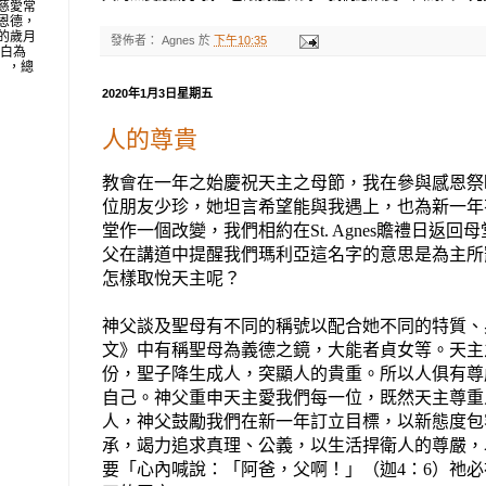
慈愛常
恩德，
的歲月
發佈者：
Agnes
於
下午10:35
明白為
地」，總
2020年1月3日星期五
人的尊貴
教會在一年之始慶祝天主之母節，
我在參與感恩祭
位朋友少珍，她坦言希望能與我遇上，也為新一年
堂作一個改變，我們相約在
S
t. Agnes
贍禮日返回母
父在講道中提醒我們
瑪利亞
這
名字的意思是為主所
怎樣取悅天主呢？
神父談及
聖母有不同
的
稱號以配合她
不同的特質、
文》
中有稱聖母為
義
德
之鏡，大能者貞女等。天主
份，聖子降生成人，突顯人的貴重。所以人俱有尊
自己。神父
重申天主愛我們每一位，
既然天主
尊重
人，神父鼓勵我們
在
新一年
訂立
目標，以新態度包
承，
竭力
追求真理、公義，以生活
捍
衛人的尊嚴，
要「心內喊說：「阿爸，父啊！」（
迦
4
：
6
）祂必