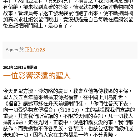
事」，然而並沒有「真知灼見」。換言之，我只能洞悉箇中
有偏離，卻未找到真確的答案。情況就如神父講述動物園的
故事，管理員每早返工發現袋鼠們跑了出來，便不斷把圍欄
加高以求杜絕袋鼠們跳出，竟沒想過是自己每晚在餵飼袋鼠
後忘記把閘門關上，是心盲了。
Agnes
於
下午10:38
2015年12月3日星期四
一位影響深遠的聖人
今天是聖方濟．沙勿略的慶日，教會立他為傳教區的主保，
聖人於五百年前來到遠東傳揚福音，在中國上川島離世。
《福音》講述耶穌在升天前囑咐門徒，「你們往普天下去，
向一切受造物宣傳福音」(谷16:15) ，主的話提醒我們宣講的
重要。其實我們所宣講的，不限於天國的喜訊，凡一切教人
遠離罪惡，走在光明、正義中，促進和諧友愛的事，我們都
該作。而受造物不僅各民族、各幫派，也該包括我們認知或
未知的一切，因為大家在主內都是一體，不分貴賤。