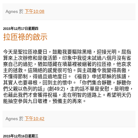
Agnes
於
下午10:08
2015年12月17日星期四
拉匝祿的啟示
今天是聖拉匝祿慶日，鼓勵我要驅除黑暗，迎接光明。屈指
算來上次辦修和是復活節，印象中我從未試過八個月沒有省
察自己的過犯，猶如隱藏在墳墓裡被綑著的拉匝祿，他哀求
主的拯救。這隔絕的感覺很可怕。與主疏離令我變得高傲，
不懂得節制，得過且過地度日。《福音》申述耶穌的族譜，
其實人也要尋根，回到主的懷中。「你們集合靜聽，靜聽你
們父親以色列的話」(創49:2)，主的話不單是安慰，是明燈，
也藉此我們才會獲得祝福，走在明智的道路上。希望明天仍
能抽空參與九日敬禮，預備主的再來。
Agnes
於
下午10:42
2015年12月16日星期三