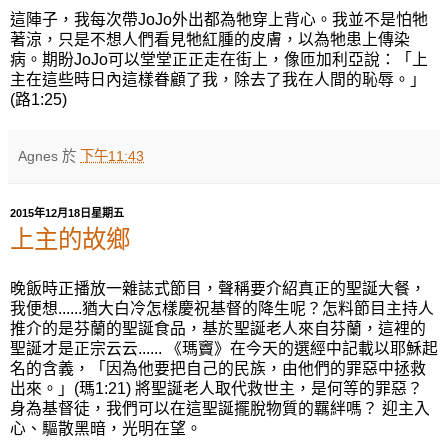
這陣子，我每次帶JoJo外出都為牠穿上背心。我並不是怕牠
著涼，只是不想人們看見牠紅腫的皮膚，以為牠患上傳染
病。期盼JoJo可以堂堂正正走在街上，像匝加利亞說：「上
主在這些時日內這樣眷顧了我，除去了我在人間的恥辱。」
(路1:25)
Agnes
於
下午11:43
2015年12月18日星期五
上主的故鄉
晚飯時正播放一雜誌式節目，聲稱要介紹真正的聖誕大餐，
我便想......猶大白冷怎樣慶祝基督的降生呢？怎料節目主持人
推介的是芬蘭的聖誕食品，基於聖誕老人來自芬蘭，這裡的
聖誕才是正宗云云...... 《瑪竇》在今天的選經中記載以耶穌起
名的含義，「因為他要把自己的民族，由他們的罪惡中拯救
出來。」(瑪1:21) 將聖誕老人取代救世主，是何等的罪惡？
身為基督徒，我們可以在這聖誕擺脫物質的羈絆嗎？ 迎主入
心、驅散黑暗，光明在望。