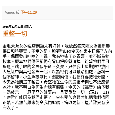
Agnes
於
下午11:29
2015年12月12日星期六
重整一切
金毛犬JoJo的皮膚問題未有好轉，我依然每天兩次為牠消毒
傷口和塗藥膏；不幸的是，鬆獅狗Leo今天在家中扭傷了左前
手，偶爾發出呻呤的叫聲，我為牠塗了冬青膏，並不斷為牠
按摩。慶幸牠們倆個都仍有胃口把晚餐清掉，盼望牠們早日
痊癒。瞎了眼的金魚似乎命不久矣，只怪我上星期把牠放回
大魚缸中與其他金魚一起，以為牠們可以融洽相處，怎料一
個不留神，小金魚被欺負，遍體鱗傷。我最終要把牠分開，
今天為牠購置了暖管，希望牠在生命的最後時刻也不致感覺
冰冷。我不明白為何生命總有磨難，今天的《福音》給予我
一點啟示，「厄里亞的確要來，且要重整一切」(瑪17：11)
。磨難可能因為我們走歪了，只有受苦磨難才能把我們帶回
正軌。若然苦難未能令我們醒寤、悔改更新，這苦難只有沒
完沒了。