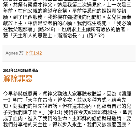
祭，共祭有梁偉才神父，這是我第二次遇見他，上一次是三
年前，在他父親的逾越守夜祭，早前得悉他的姐姐剛發初
願，到了巴西服務，我趁機在彌撒後向他問好。女兒甘願奉
獻於上主，相信是梁老伯的心願。我們或生或死，「我必須
在我父親那裏」(路2:49) ，也期求上主讓所有皈依的信者，
藉「天主和人的恩愛上，漸漸增長。」(路2:52)
Agnes
於
下午1:42
2015年12月25日星期五
滌除罪惡
今早參與感恩祭，馮神父勸勉大家要聽教聽話，因為《讀經
一》明言「天主在古時，曾多次，並以多種方式，藉著先
知，對我們的祖先說過話。但在這末期內，他藉着自己的兒
子對我們說了話。」
(
希
1:1)
我們在今天紀念
耶穌誕生，聖言
成了血肉，進入了我們的生命。主耶穌的話語就是邀請，要
我們分享祂的天主性，得以步入永生，我們又該怎麼回應？