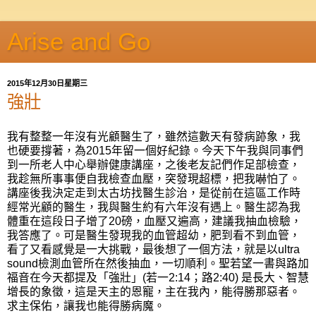
Arise and Go
2015年12月30日星期三
強壯
我有整整一年沒有光顧醫生了，雖然這數天有發病跡象，我
也硬要撐著，為
2015
年留一個好紀錄。今天下午我與同事們
到一所老人中心舉辦健康講座，之後老友記們作足部檢查，
我趁
無所事事便自我檢查血壓，突發現超標，把我嚇怕了。
講座後我決定走到太古坊
找醫生診治，是
從前在這區工作時
經常光顧的醫生，我與醫生約有六年沒有遇上。醫生認為我
體重在這段日子增了
20
磅，血壓又遍高，建議我抽血檢驗，
我答應了。可是醫生發現我的血管超幼，肥到看不到血管，
看了又看感覺是一大挑戰，最後想了一個方法，就是以
ultra
sound
檢測血管所在然後抽血，一切順利。聖若望一書與路加
福音在今天都提及「強壯」
(
若一
2:14
；路
2:40)
是長大、智慧
增長的象徵，這是天主的恩寵，主在我內，能得勝那惡者。
求主保佑，讓我也能得勝病魔。