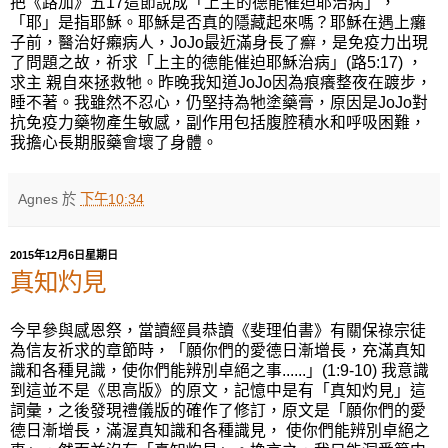
把《路加》五17這節說成「上主的德能催迫耶治病」，
「耶」是指耶穌。耶穌是否真的隱藏起來嗎？耶穌在遇上癱
子前，醫治好癩病人，JoJo最近滿身長了癬，是免疫力出現
了問題之故，祈求「上主的德能催迫耶穌治病」(路5:17) ，
求主 親自來拯救牠。昨晚我知道JoJo因為痕癢整夜在踱步，
睡不著。我雖然不忍心，仍堅持為牠塗藥膏，原因是JoJo對
抗免疫力藥物產生敏感，副作用包括腹腔積水和呼吸困難，
我擔心長期服藥會壞了身體。
Agnes
於
下午10:34
2015年12月6日星期日
真知灼見
今早參與感恩祭，當讀經員恭讀《斐理伯書》有關保祿宗徒
為信友祈求的章節時，「願你們的愛德日漸增長，充滿真知
識和各種見識，使你們能辨別卓絕之事......」(1:9-10) 我意識
到這並不是《思高版》的原文，記憶中是有「真知灼見」這
詞彙，之後發現禮儀版的確作了修訂，原文是「願你們的愛
德日漸增長，滿渥真知識和各種識見， 使你們能辨別卓絕之