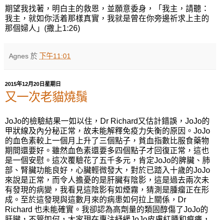
期望我找著，明白主的救恩，並願意委身，「我主，請聽：
我主，就如你活着那樣真實，我就是曾在你旁邊祈求上主的
那個婦人」(撒上1:26)
Agnes
於
下午11:01
2015年12月20日星期日
又一次老貓燒鬚
JoJo的檢驗結果一如以住，Dr Richard又估計錯誤，JoJo的
甲狀線及內分秘正常，故未能解釋免疫力失衡的原因。JoJo
的血色素較上一個月上升了三個點子，貧血指數比服食藥物
期間還要好。雖然血色素還要多四個點子才回復正常，這也
是一個安慰。這次覆驗花了五千多元，肯定JoJo的脾臟、肺
部、腎臟功能良好，心臟輕微發大，對於已踏入十歲的JoJo
來說是正常，而令人擔憂的是肝臟有陰影，這是過去兩次未
有發現的病變，我看見這陰影有如煙霧，猜測是腫瘤正在形
成。至於這發現與這數月來的病患如何拉上關係，Dr
Richard 也未能確實。我卻認為高劑量的類固醇傷了JoJo的
肝臟，不管如何，大家現在專注紓緩JoJo皮膚紅腫和痕癢，