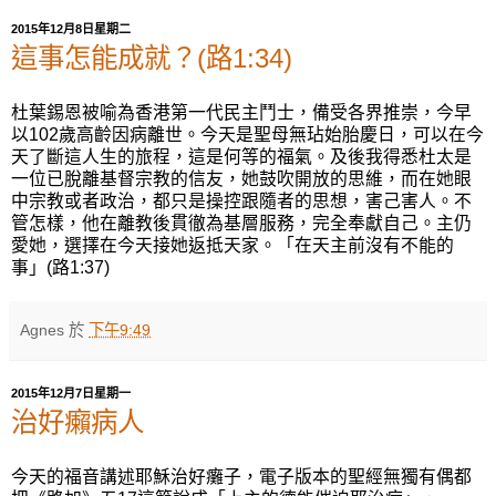
2015年12月8日星期二
這事怎能成就？(路1:34)
杜葉錫恩被喻為香港第一代民主鬥士，備受各界推崇，今早
以102歲高齡因病離世。今天是聖母無玷始胎慶日，可以在今
天了斷這人生的旅程，這是何等的福氣。及後我得悉杜太是
一位已脫離基督宗教的信友，她鼓吹開放的思維，而在她眼
中宗教或者政治，都只是操控跟隨者的思想，害己害人。不
管怎樣，他在離教後貫徹為基層服務，完全奉獻自己。主仍
愛她，選擇在今天接她返抵天家。「在天主前沒有不能的
事」(路1:37)
Agnes
於
下午9:49
2015年12月7日星期一
治好癩病人
今天的福音講述耶穌治好癱子，電子版本的聖經無獨有偶都