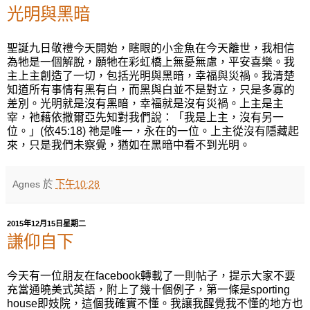
光明與黑暗
聖誕九日敬禮今天開始，瞎眼的小金魚在今天離世，我相信
為牠是一個解脫，願牠在彩虹橋上無憂無慮，平安喜樂。我
主上主創造了一切，包括光明與黑暗，幸福與災禍。我清楚
知道所有事情有黑有白，而黑與白並不是對立，只是多寡的
差別。光明就是沒有黑暗，幸福就是沒有災禍。上主是主
宰，祂藉依撒爾亞先知對我們說：「我是上主，沒有另一
位。」(依45:18) 祂是唯一，永在的一位。上主從沒有隱藏起
來，只是我們未察覺，猶如在黑暗中看不到光明。
Agnes
於
下午10:28
2015年12月15日星期二
謙仰自下
今天有一位朋友在facebook轉載了一則帖子，提示大家不要
充當通曉美式英語，附上了幾十個例子，第一條是sporting
house即妓院，這個我確實不懂。我讓我醒覺我不懂的地方也