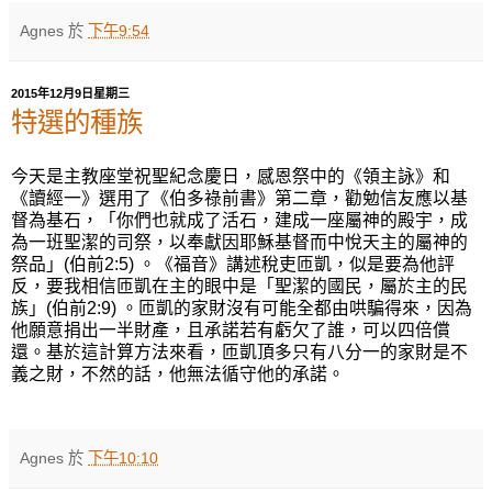
Agnes
於
下午9:54
2015年12月9日星期三
特選的種族
今天是主教座堂祝聖紀念慶日，感恩祭中的《領主詠》和
《讀經一》選用了《伯多祿前書》第二章，勸勉信友應以基
督為基石，「你們也就成了活石，建成一座屬神的殿宇，成
為一班聖潔的司祭，以奉獻因耶穌基督而中悅天主的屬神的
祭品」(伯前2:5) 。《福音》講述稅吏匝凱，似是要為他評
反，要我相信匝凱在主的眼中是「聖潔的國民，屬於主的民
族」(伯前2:9) 。匝凱的家財沒有可能全都由哄騙得來，因為
他願意捐出一半財產，且承諾若有虧欠了誰，可以四倍償
還。基於這計算方法來看，匝凱頂多只有八分一的家財是不
義之財，不然的話，他無法循守他的承諾。
Agnes
於
下午10:10