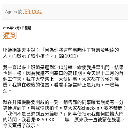
Agnes
於
下午10:44
2015年12月1日星期二
遲到
耶穌稱謝天主說：「因為你將這些事瞞住了智慧及明達的
人，而啟示了給小孩子。」(路10:21)
我一直以來上班總是遲到5-10分鐘，縱使我提早出門，結果
也是一樣，因為我避不開塞車的高峰期。今天是十二月的首
個工作天，我在大堂遇上一大伙同事，大家都在等候升降
機，我排在較後的位置，看看手錶當時正是九時，一臉無
奈。
就在升降機將要開啟的一刻，銷售部的同事嚷著說尚有一分
鐘便遲到了，叫我快快拍卡。當大家都check-in，我不禁問：
「我們不是已遲到五分鐘嗎？」同事便指示我如何閱讀大門
的時間，我看見08:59:XX…… 噢！原來我一直被蒙在鼓裏，
今天獲得了啟示。