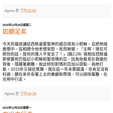
Agnes
於
下午10:01
2015年12月29日星期二
如願足矣
今天的福音講述西默盎蒙聖神的感召得見小耶穌，且把祂接
進懷中，這相遇令他老懷安慰，死而無憾，「主啊！現在可
照你的話，放你的僕人平安去了！」(路2:29) 我相信西默盎
即使要死仍惦記小耶穌和聖母瑪利亞，因為他看見在救援的
背後，隱藏著磨難，故此特別對瑪利亞加以提點，為她打
氣。2015年又接近尾聲，我在這一年未算圓滿，亦肯定沒有
枉過，願在來年有著上主的眷顧和帶領，可以排除萬難，在
光明中行走。
Agnes
於
下午10:33
2015年12月28日星期一