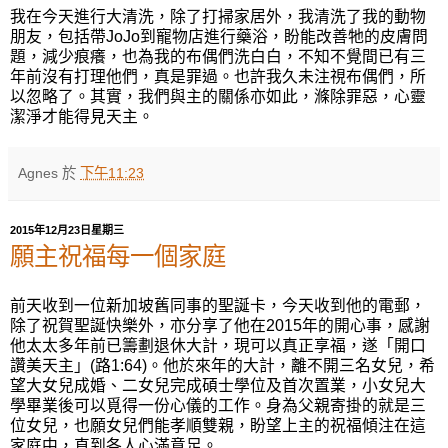
我在今天進行大清洗，除了打掃家居外，我清洗了我的動物
朋友，包括帶
JoJo
到寵物店進行藥浴，盼能改善牠的皮膚問
題，減少痕癢，也為我的布偶們洗白白，不知不覺間已有三
年前沒有打理他們，真是罪過。也許我久未注視布偶們，所
以忽略了。其實，我們與主的關係亦如此，滌除罪惡，心靈
潔淨才能得見天主。
Agnes
於
下午11:23
2015年12月23日星期三
願主祝福每一個家庭
前天收到一位新加坡舊同事的聖誕卡，今天收到他的電郵，
除了祝賀聖誕快樂外，亦分享了他在2015年的開心事，感謝
他太太多年前已籌劃退休大計，現可以真正享福，遂「開口
讚美天主」(路1:64)。他於來年的大計，離不開三名女兒，希
望大女兒成婚、二女兒完成碩士學位及首次置業，小女兒大
學畢業後可以覓得一份心儀的工作。身為父親寄掛的就是三
位女兒，也願女兒們能孝順雙親，盼望上主的祝福傾注在這
家庭中，直到各人心滿意足。