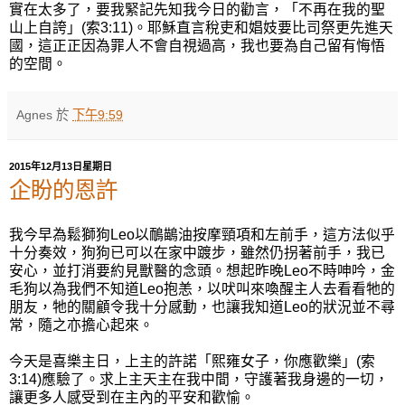
實在太多了，要我緊記先知我今日的勸言，「不再在我的聖
山上自誇」(索3:11)。耶穌直言稅吏和娼妓要比司祭更先進天
國，這正正因為罪人不會自視過高，我也要為自己留有悔悟
的空間。
Agnes
於
下午9:59
2015年12月13日星期日
企盼的恩許
我今早為鬆獅狗Leo以鴯鶓油按摩頸項和左前手，這方法似乎
十分奏效，狗狗已可以在家中踱步，雖然仍拐著前手，我已
安心，並打消要約見獸醫的念頭。想起昨晚Leo不時呻吟，金
毛狗以為我們不知道Leo抱恙，以吠叫來喚醒主人去看看牠的
朋友，牠的關顧令我十分感動，也讓我知道Leo的狀況並不尋
常，隨之亦擔心起來。
今天是喜樂主日，上主的許諾「熙雍女子，你應歡樂」(索
3:14)應驗了。求上主天主在我中間，守護著我身邊的一切，
讓更多人感受到在主內的平安和歡愉。