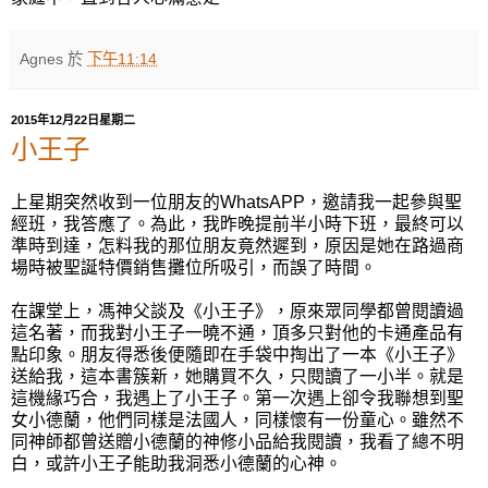
Agnes
於
下午11:14
2015年12月22日星期二
小王子
上星期突然收到一位朋友的WhatsAPP，邀請我一起參與聖
經班，我答應了。為此，我昨晚提前半小時下班，最終可以
準時到達，怎料我的那位朋友竟然遲到，原因是她在路過商
場時被聖誕特價銷售攤位所吸引，而誤了時間。
在課堂上，馮神父談及《小王子》，原來眾同學都曾閱讀過
這名著，而我對小王子一曉不通，頂多只對他的卡通產品有
點印象。朋友得悉後便隨即在手袋中掏出了一本《小王子》
送給我，這本書簇新，她購買不久，只閱讀了一小半。就是
這機緣巧合，我遇上了小王子。第一次遇上卻令我聯想到聖
女小德蘭，他們同樣是法國人，同樣懷有一份童心。雖然不
同神師都曾送贈小德蘭的神修小品給我閱讀，我看了總不明
白，或許小王子能助我洞悉小德蘭的心神。