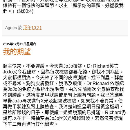
讓牠有一個愉快的聖誕節。求主「顯示你的慈顏，好拯救我
們。」(詠80:4)
Agnes
於
下午10:21
2015年12月19日星期六
我的期望
願主快來，不要遲緩。今天帶JoJo覆診，Dr Richard笑言
JoJo又令我破財，因為每次檢驗都要花錢，卻找不到病因，
大家都很頭痛。今天幹了不同的皮膚測試，找不到蟲、酵菌
或不尋常。狗狗皮膚發紅，脫毛及痕癢，Dr Richard 依然認
為JoJo的免疫力系統出現毛病，由於先前兩次全身檢查都找
不到腫瘤，遂猜度是甲狀線或是腎上腺有問題。我已答應明
早帶JoJo再次進行X光及超聲波檢驗，如果找不著異常，便
再做甲狀線及腎上腺檢查。我清楚知道星期日是黃金檔期，
是診所賺錢的日子，即使護士姐姐說預約已排滿，Richard仍
說可以在十一時抽空為JoJo照X光和超聲波，若然沒有發現
下午三時再進行其他檢查。