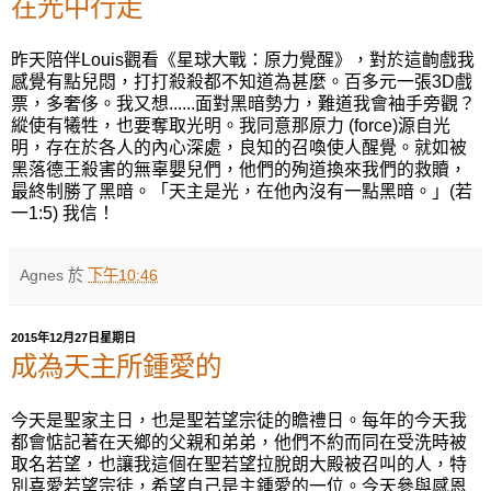
在光中行走
昨天陪伴Louis觀看《星球大戰：原力覺醒》，對於這齣戲我
感覺有點兒悶，打打殺殺都不知道為甚麼。百多元一張3D戲
票，多奢侈。我又想......面對黑暗勢力，難道我會袖手旁觀？
縱使有犧牲，也要奪取光明。我同意那原力 (force)源自光
明，存在於各人的內心深處，良知的召喚使人醒覺。就如被
黑落德王殺害的無辜嬰兒們，他們的殉道換來我們的救贖，
最終制勝了黑暗。「天主是光，在他內沒有一點黑暗。」(若
一1:5) 我信！
Agnes
於
下午10:46
2015年12月27日星期日
成為天主所鍾愛的
今天是聖家主日，也是聖若望宗徒的瞻禮日。每年的今天我
都會惦記著在天鄉的父親和弟弟，他們不約而同在受洗時被
取名若望，也讓我這個在聖若望拉脫朗大殿被召叫的人，特
別喜愛若望宗徒，希望自己是主鍾愛的一位。今天參與感恩