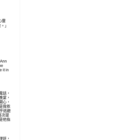
心靈
來。」
 Ann
he
 it in
電話，
晚宴，
開心，
是我依
似乎逃避
再次提
是他指
理班，