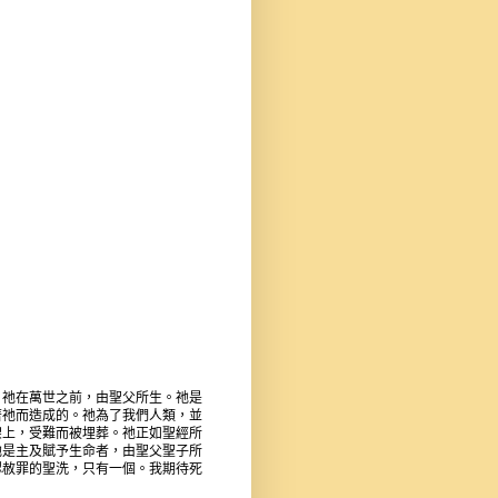
。祂在萬世之前，由聖父所生。祂是
著祂而造成的。祂為了我們人類，並
架上，受難而被埋葬。祂正如聖經所
祂是主及賦予生命者，由聖父聖子所
認赦罪的聖洗，只有一個。我期待死