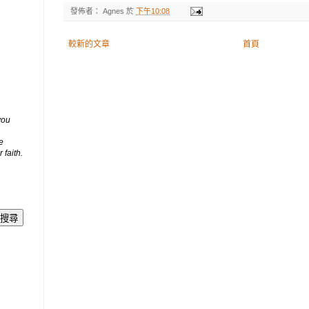
發佈者：
Agnes
於
下午10:08
較新的文章
首頁
you
e
 faith.