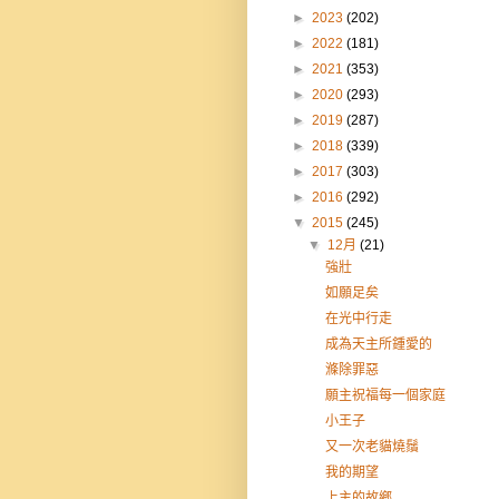
►
2023
(202)
►
2022
(181)
►
2021
(353)
►
2020
(293)
►
2019
(287)
►
2018
(339)
►
2017
(303)
►
2016
(292)
▼
2015
(245)
▼
12月
(21)
強壯
如願足矣
在光中行走
成為天主所鍾愛的
滌除罪惡
願主祝福每一個家庭
小王子
又一次老貓燒鬚
我的期望
上主的故鄉