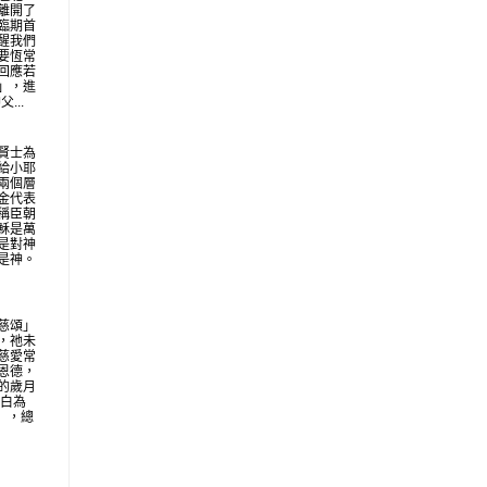
離開了
臨期首
醒我們
要恆常
回應若
」，進
...
賢士為
給小耶
兩個層
金代表
稱臣朝
穌是萬
是對神
是神。
慈頌」
，祂未
慈愛常
恩德，
的歲月
明白為
地」，總