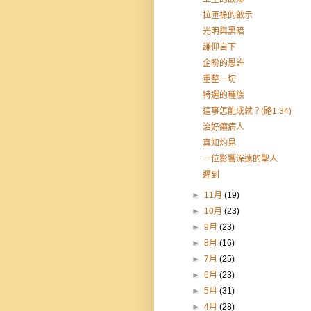
拉匝祿的啟示
光明與黑暗
謙仰自下
企盼的恩許
重整一切
特選的種族
這事怎能成就？(路1:34)
治好癩病人
真知灼見
一位影響深遠的聖人
遲到
►
11月
(19)
►
10月
(23)
►
9月
(23)
►
8月
(16)
►
7月
(25)
►
6月
(23)
►
5月
(31)
►
4月
(28)