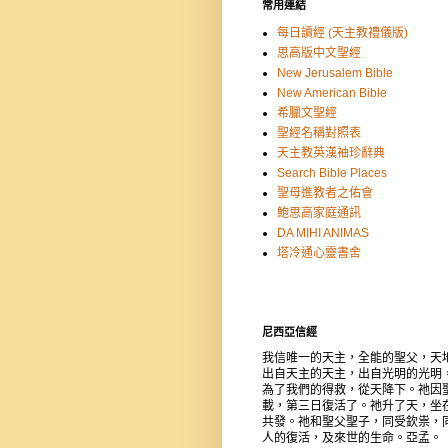
常用連結
每日讀經 (天主教禮儀版)
思高版中文聖經
New Jerusalem Bible
New American Bible
希臘文聖經
聖經名稱對照表
天主教英漢袖珍辭典
Search Bible Places
聖母進教者之佑會
鮑思高家庭通訊
DA MIHI ANIMAS
塔冷通心靈書舍
尼西亞信經
我信唯一的天主，全能的聖父，天
出自天主的天主，出自光明的光明
為了我們的得救，從天降下。祂因
載，第三日復活了。祂升了天，坐
共發。祂和聖父聖子，同受欽祟，
人的復活，及來世的生命。亞孟。