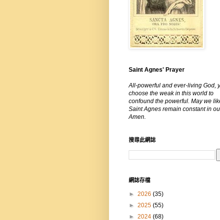
Saint Agnes' Prayer
All-powerful and ever-living God, 
choose the weak in this world to
confound the powerful. May we lik
Saint Agnes remain constant in our
Amen.
搜尋此網誌
網誌存檔
►
2026
(35)
►
2025
(55)
►
2024
(68)