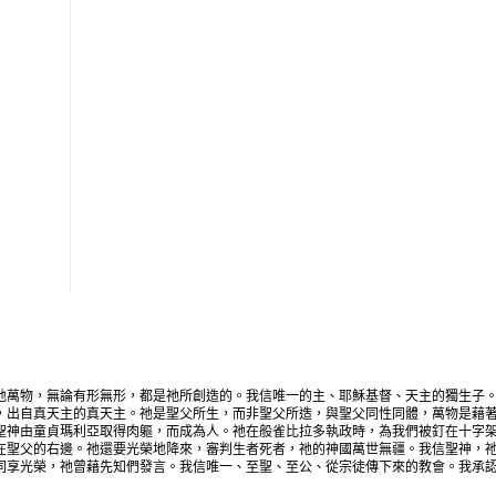
地萬物，無論有形無形，都是祂所創造的。我信唯一的主、耶穌基督、天主的獨生子
，出自真天主的真天主。祂是聖父所生，而非聖父所造，與聖父同性同體，萬物是藉
聖神由童貞瑪利亞取得肉軀，而成為人。祂在般雀比拉多執政時，為我們被釘在十字
在聖父的右邊。祂還要光榮地降來，審判生者死者，祂的神國萬世無疆。我信聖神，
同享光榮，祂曾藉先知們發言。我信唯一、至聖、至公、從宗徒傳下來的教會。我承