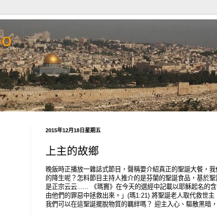
Go
2015年12月18日星期五
上主的故鄉
晚飯時正播放一雜誌式節目，聲稱要介紹真正的聖誕大餐，我便想.
的降生呢？怎料節目主持人推介的是芬蘭的聖誕食品，基於聖
是正宗云云...... 《瑪竇》在今天的選經中記載以耶穌起名
由他們的罪惡中拯救出來。」(瑪1:21) 將聖誕老人取代救世
我們可以在這聖誕擺脫物質的羈絆嗎？ 迎主入心、驅散黑暗