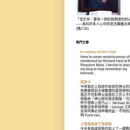
「至於你，要有一把利劍剌透你的
── 為叫許多人心中的思念顯露出
(路2:35)
熱門文章
In memory of Ann Hext
Here’re some reminiscences of
mentioned by Richard Hext at t
Requiem Mass. I decide to place
my blog to help remember my
beloved...
感謝卡
今早我在上班途中收到范神父的
他應邀我到主保贍禮的感恩祭和
我忍不往對神父說我在工作上不
很無奈。神父就叫我去朝聖，可
然不想再上西乃山。 Michael 
現實沒有參與例會，George 又
及各同事必須申報利益，不同的
明 Fund-rais...
上等痛悔與下等痛悔
今天參與感恩祭仿如上了一課教