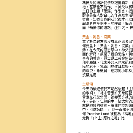
馮神父的結語我依然記憶猶新「
祂，甚麼也不能作」。神父以將
主日的主題「醒寤」作引言，提
醒寤是各人對自己的作為及生活
省察，知道自身的狀況後才可以
翰洗者在今個主日的呼籲「悔改
而「預備你的道路」(谷1:2)。 神父
黃金、乳香、沒藥
當了數年教友卻沒有真正思考過
何要呈上「黃金、乳香、沒藥」
穌，在今天的感恩祭中，神父從
面作解釋，擴闊了我的思維。黃
皇者的尊貴，賢士獻上黃金俯首
拜小耶穌，代表外邦人也承認耶
民的君王。乳香用於敬拜獻祭，
的尊崇，象徵賢士也認同小耶穌
沒藥是用...
主慈頌
今天的讀經使我不期然想起「主
的歌詞，「祂未曾應許天常蔚藍
曾應允花兒常開，祂卻恩許祂的
在。是的，仁慈的主，懷念你的
就是絕妙的禱詞。讓我們於悠悠
中，引吭詠唱。」 我一直都不
何 Promise Land 被稱為「福
覺得「(上主) 應許之地」比...