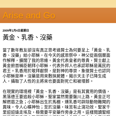
Arise and Go
2009年1月4日星期日
黃金、乳香、沒藥
當了數年教友卻沒有真正思考過賢士為何要呈上「黃金、乳
香、沒藥」給小耶穌，在今天的感恩祭中，神父從兩個層面
作解釋，擴闊了我的思維。黃金代表皇者的尊貴，賢士獻上
黃金俯首稱臣朝拜小耶穌，代表外邦人也承認耶穌是萬民的
君王。乳香用於敬拜獻祭，是對神的尊崇，象徵賢士也認同
小耶穌是神。沒藥是用來敷抹屍體，揭示天主子已降生成
人，攝取了人性的主將來也要面對死亡和被埋葬。
在現實的環境裡「黃金、乳香、沒藥」是有其實用的價值，
黑落德王要追殺小耶穌，聖家當然需要盤川上路，黃金正可
解燃眉之急；小耶穌出生於馬棚，燻乳香可辟除動物難聞的
異味，令人心曠神怡；至於沒藥，味苦有止瀉功效，聖家千
里迢迢遠走埃及，極需要平安藥作旁身之用。這樣閱讀聖經