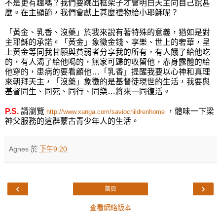
不是更有趣嗎？我們要跳出框架子才會明白天主向自己說甚
麼。在主顯節，我們會獻上甚麼禮物給小耶穌呢？
「黃金、乳香、沒藥」於我來說有著特殊的意義，猶如是對
主耶穌的承諾。「黃金」象徵金錢、享樂、世上的奢華，呈
上黃金等同我甘願與貧弱者分享我的所有，有人餓了給他吃
的，有人渴了給他喝的，無家可歸的收留他，赤身露體的給
他穿的，患病的要看顧他…「乳香」提醒我要以心神和真理
來朝拜天主，「沒藥」象徵的是基督徒現世的生活，我要與
基督同生、同死、同行、同樂…將來一同復活。
P.S.
請瀏覽
，體味一下梁
http://www.xanga.com/saviochildrenhome
神父服務的這群蒙古青少年人的生活。
Agnes
於
下午9:20
‹
›
首頁
查看網絡版本