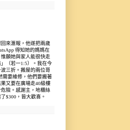
咐回來滙報，他遂把兩歲
atsApp
得知她的媽媽在
，惟願她與家人能很快走
暗」（若一
1:5
）。我在今
一波三折。搬屋的兩位哥
突然需要維修，他們要搬著
結果又要在廣場走
40
級樓
分危險。感謝主，地櫃絲
償了
$300
，皆大歡喜。