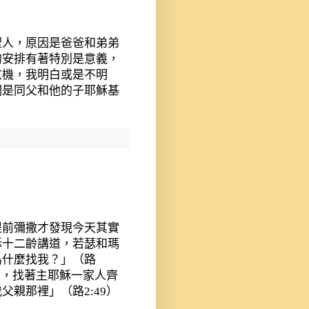
聖人，原因是爸爸和弟弟
的安排有著特別是意義，
玄機，我明白或是不明
們是同父和他的子耶穌基
提前彌撒才發現今天其實
穌十二齡講道，若瑟和瑪
為什麼找我？」（路
斥，找著主耶穌一家人齊
我父親那裡」（路
2:49
）