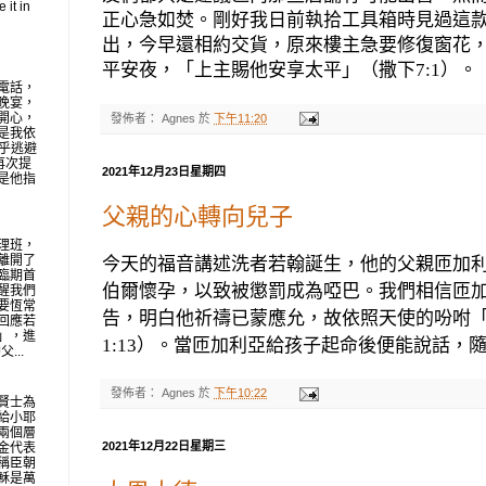
 it in
正心急如焚。剛好我日前執拾工具箱時見過這
出，今早還相約交貨，原來樓主急要修復窗花
平安夜，「上主賜他安享太平」（撒下
7:1
）。
電話，
晚宴，
開心，
發佈者：
Agnes
於
下午11:20
是我依
似乎逃避
再次提
2021年12月23日星期四
是他指
父親的心轉向兒子
理班，
離開了
今天的福音講述洗者若翰誕生，他的父親匝加
臨期首
伯爾懷孕，以致被懲罰成為啞巴。我們相信匝
醒我們
要恆常
告，明白他祈禱已蒙應允，故依照天使的吩咐
回應若
」，進
1:13
）。當匝加利亞給孩子起命後便能說話，
...
發佈者：
Agnes
於
下午10:22
賢士為
給小耶
兩個層
2021年12月22日星期三
金代表
稱臣朝
穌是萬