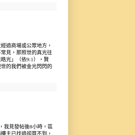
近經過商場或公眾地方，
不常見，那照世的真光往
道皓光」（依
9:1
），賢
現世的我們被金光閃閃的
，我見發帖後
8
小時，區
而樓主已找過卻買不到，