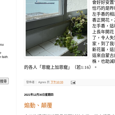
會好好安置
恰巧的是昨
左手香的相
香正開花，
左手香，這
上長年開花
了，令人失
家，到了我
you
新花蕾，這
e
這來自蒙古
 faith.
株，也助減
的各人「恩寵上加恩寵」（若
1:16
）。
發佈者：
Agnes
於
下午10:33
2021年12月30日星期四
煽動、顛覆