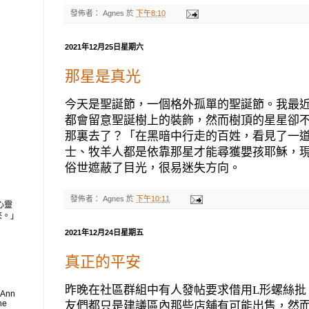
發佈者：
Agnes
於
下午8:10
2021年12月25日星期六
那星是真光
今天是聖誕節，一個格外孤單的聖誕節。我最
都會留意聖誕樹上的裝飾，然而樹頂的星星卻
那裏去了？「在黑暗中行走的百姓，看見了一
士、牧羊人都是依靠那星才能尋獲嬰孩耶穌，
俗世遮蔽了目光，很易迷失方向。
發佈者：
Agnes
於
下午10:11
心靈
來。」
2021年12月24日星期五
真正的平安
昨晚在社區群組中有人發帖要求借用
L
形螺絲批
 Ann
he
友們都只是建議區內那些店舖有可能出售，然