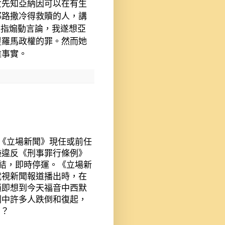
女先知亞納因可以在有生
耶路撒冷得救贖的人，講
被指煽動言論，我遂想亞
覆羅馬政權的罪。然而她
離事實。
《立場新聞》現任或前任
嫌違反《刑事罪行條例》
結，即時停運。《立場新
電視新聞報道播出時，在
隨即想到今天福音中西默
列中許多人跌倒和復起，
嗎？