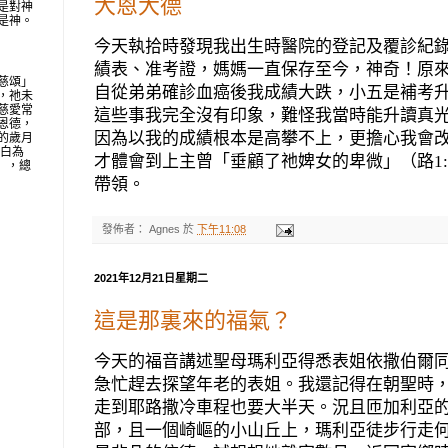
大恩大德
是對神
是神。
今天執拾時發現我出生時醫院的登記及覆診紀
績表、准考證，媽媽一直保存至今，神奇！原
慈頌」
自從弟弟確診血癌後我成績大跌，小五是補考
，祂未
慈愛常
這些事我完全沒有印象，難怪我當時能升讀真
恩德，
因為以我的成績根本是高攀不上，更擔心我會
的歲月
明白為
才體會到上主曾「垂顧了祂婢女的卑微」（路
1
地」，總
帶領。
發佈者：
Agnes
於
下午11:08
2021年12月21日星期二
這是那裏來的福氣？
今天的福音講述聖母瑪利亞得悉表姐依撒伯爾
急忙趕去探望年老的表姐。我還記得在朝聖時
走到耶路撒冷車程也要大半天。況且匝加利亞
部，且一個崎嶇的小山丘上，瑪利亞徒步行走