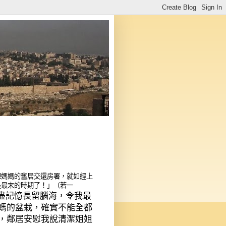
把媽媽的舊居交還房署，就如經上
是最末的時期了！」（若一
盡記憶長留腦海，令我最
媽的盆栽，確實不能全都
，鄰居安慰我說清潔姐姐