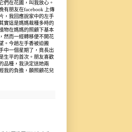
它們在花圃，叫我放心。
晚有朋友在
facebook
上傳
片，我回應說家中的左手
其實這是媽媽裁種多時的
植物在媽媽的照顧下基本
，然而一經轉移便不開花
望。今趟左手香被迫搬
手中一個星期了，竟長出
是生平的首次。朋友喜歡
的品種，我決定送她兩
輕我的負擔，願照顧花兒