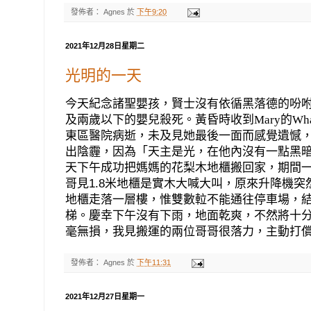
發佈者：
Agnes
於
下午9:20
2021年12月28日星期二
光明的一天
今天紀念諸聖嬰孩，賢士沒有依循黑落德的吩
及兩歲以下的嬰兒殺死。黃昏時收到
Mary
的
Wh
東區醫院病逝，未及見她最後一面而感覺遺憾
出陰霾，因為「天主是光，在他內沒有一點黑
天下午成功把媽媽的花梨木地櫃搬回家，期間
哥見1.8米地櫃是實木大喊大叫，原來升降機
地櫃走落一層樓，惟雙數𨋢不能通往停車場，
梯。慶幸下午沒有下雨，地面乾爽，不然將十
毫無損，我見搬運的兩位哥哥很落力，主動打
發佈者：
Agnes
於
下午11:31
2021年12月27日星期一