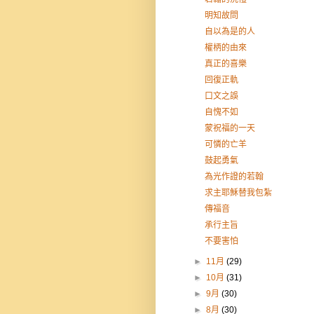
明知故問
自以為是的人
權柄的由來
真正的喜樂
回復正軌
口文之誤
自愧不如
蒙祝福的一天
可憐的亡羊
鼓起勇氣
為光作證的若翰
求主耶穌替我包紮
傳福音
承行主旨
不要害怕
►
11月
(29)
►
10月
(31)
►
9月
(30)
►
8月
(30)