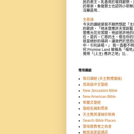
民的君王。乳香用於敬拜獻祭，
的尊崇，象徵賢士也認同小耶穌
沒藥是用...
主慈頌
今天的讀經使我不期然想起「主
的歌詞，「祂未曾應許天常蔚藍
曾應允花兒常開，祂卻恩許祂的
在。是的，仁慈的主，懷念你的
就是絕妙的禱詞。讓我們於悠悠
中，引吭詠唱。」 我一直都不
何 Promise Land 被稱為「福
覺得「(上主) 應許之地」比...
常用連結
每日讀經 (天主教禮儀版)
思高版中文聖經
New Jerusalem Bible
New American Bible
希臘文聖經
聖經名稱對照表
天主教英漢袖珍辭典
Search Bible Places
聖母進教者之佑會
鮑思高家庭通訊