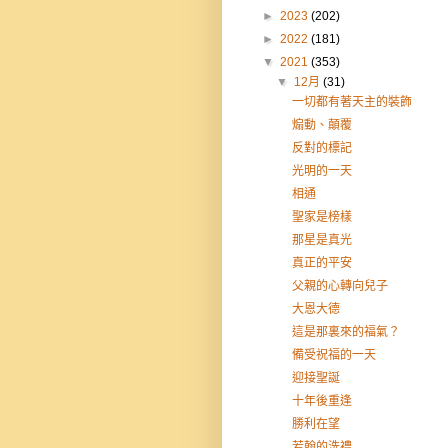
►
2023
(202)
►
2022
(181)
▼
2021
(353)
▼
12月
(31)
一切都有著天主的裝飾
煽動、顛覆
反對的標記
光明的一天
相通
聖家是榜樣
那星是真光
真正的平安
父親的心轉向兒子
大恩大德
這是那裏來的福氣？
備受祝福的一天
迎接聖誕
十年後重逢
勝利在望
若翰的洗禮