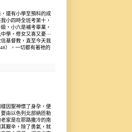
錄，還有小學至預科的成
來我小四時全班考第十，
升級，小六是補考畢業，
光中學，修女又喜又憂⋯
改信基督教，直至今天我
:48
），一切都有著祂的
同樣因聖神懷了身孕，便
，要由以色列北部納匝勒
的老家是在耶路撒冷的南
何其艱辛，除了勇氣，就