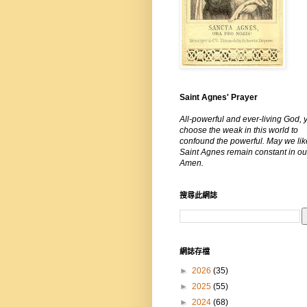
Saint Agnes' Prayer
All-powerful and ever-living God, 
choose the weak in this world to
confound the powerful. May we lik
Saint Agnes remain constant in our
Amen.
搜尋此網誌
網誌存檔
►
2026
(35)
►
2025
(55)
►
2024
(68)