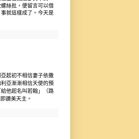
款螺絲批，便留言可以借
，事就這樣成了。今天是
利亞起初不相信妻子依撒
加利亞漸漸相信天使的預
「給他起名叫若翰」（路
隨即讚美天主。