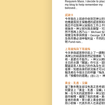
Requiem Mass. I decide to place
my blog to help remember my
beloved...
感謝卡
今早我在上班途中收到范神父的
他應邀我到主保贍禮的感恩祭和
我忍不往對神父說我在工作上不
很無奈。神父就叫我去朝聖，可
然不想再上西乃山。 Michael 
現實沒有參與例會，George 又
及各同事必須申報利益，不同的
明 Fund-rais...
上等痛悔與下等痛悔
今天參與感恩祭仿如上了一課教
馮神父的結語我依然記憶猶新「
祂，甚麼也不能作」。神父以將
主日的主題「醒寤」作引言，提
醒寤是各人對自己的作為及生活
省察，知道自身的狀況後才可以
翰洗者在今個主日的呼籲「悔改
而「預備你的道路」(谷1:2)。 神父
黃金、乳香、沒藥
當了數年教友卻沒有真正思考過
何要呈上「黃金、乳香、沒藥」
穌，在今天的感恩祭中，神父從
面作解釋，擴闊了我的思維。黃
皇者的尊貴，賢士獻上黃金俯首
拜小耶穌，代表外邦人也承認耶