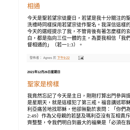
相通
今天是聖若望宗徒慶日，若望是我十分關注的
洗禮時同樣採用若望宗徒作聖名。我深信這樣
今天的選經提示了我，不管背後有著怎麼樣的
白，都是指向三位一體的主，為要我相信「我
督相通的」（若一
1:3
）。
發佈者：
Agnes
於
下午9:22
2021年12月26日星期日
聖家是榜樣
我竟然忘記了今天是主日，剛剛打算出門參與
是星期天，就是這樣犯了第三戒。福音講述耶
利亞痛苦地找耶穌，他卻無動於衷問：「你們
2:49
）作為父母親的若瑟及瑪利亞沒有互相責
齊整整，令我們明白到最大的福樂是「必須在