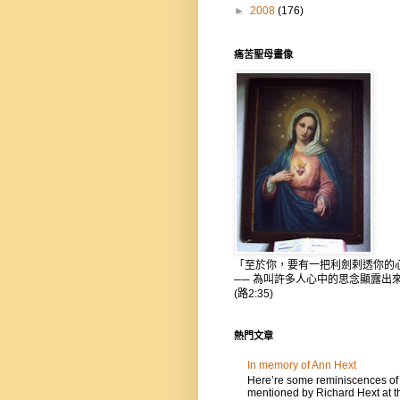
►
2008
(176)
痛苦聖母畫像
「至於你，要有一把利劍剌透你的
── 為叫許多人心中的思念顯露出
(路2:35)
熱門文章
In memory of Ann Hext
Here’re some reminiscences of
mentioned by Richard Hext at t