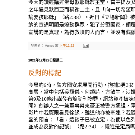
今天的讀經講述聖母獻耶穌於主堂，當中提及
之年遇見默西亞而稱謝上主，且「向一切希望
論嬰孩耶穌」（路
2:38
）。近日《立場新聞》
納的宣講明顯是煽動群眾，犯了分裂國家，顛
宣講的是真理，為得救贖的人而言，並沒有偏
發佈者：
Agnes
於
下午11:22
2021年12月29日星期三
反對的標記
今晨約
6
時，警方國安處展開行動，拘捕
3
男
3
女
高層，當中包括吳靄儀、何韻詩、方敏生，涉
第
9
及
10
條串謀發布煽動刊物罪，網站資產被凍
聞》創辦人之一兼董事蔡東豪正被警方通緝，
影片中我驟眼看見徐緣，難道他亦被牽連？我
盎的預言：「看，這孩子已被立定，為使以色
並成為反對的記號」（路
2:34
），犧牲是定局