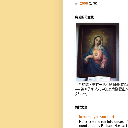
►
2008
(176)
痛苦聖母畫像
「至於你，要有一把利劍剌透你的
── 為叫許多人心中的思念顯露出
(路2:35)
熱門文章
In memory of Ann Hext
Here’re some reminiscences of
mentioned by Richard Hext at t