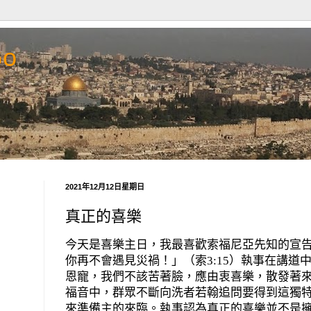
Go
2021年12月12日星期日
真正的喜樂
今天是喜樂主日，我最喜歡索福尼亞先知的宣
你再不會遇見災禍！」（索
3:15
）執事在講道
恩寵，我們不該苦著臉，應由衷喜樂，散發著
福音中，群眾不斷向洗者若翰追問要得到這獨
來準備主的來臨。執事認為真正的喜樂並不是