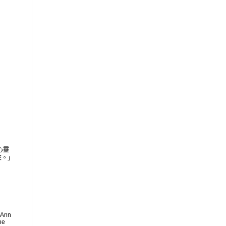
心靈
來。」
 Ann
he