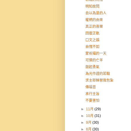
明知故問
自以為是的人
權柄的由來
真正的喜樂
回復正軌
口文之誤
自愧不如
蒙祝福的一天
可憐的亡羊
鼓起勇氣
為光作證的若翰
求主耶穌替我包紮
傳福音
承行主旨
不要害怕
►
11月
(29)
►
10月
(31)
►
9月
(30)
►
8月
(30)