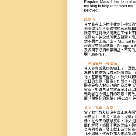
Requiem Mass. I decide to place
my blog to help remember my
beloved...
感謝卡
今早我在上班途中收到范神父的
他應邀我到主保贍禮的感恩祭和
我忍不往對神父說我在工作上不
很無奈。神父就叫我去朝聖，可
然不想再上西乃山。 Michael 
現實沒有參與例會，George 又
及各同事必須申報利益，不同的
明 Fund-rais...
上等痛悔與下等痛悔
今天參與感恩祭仿如上了一課教
馮神父的結語我依然記憶猶新「
祂，甚麼也不能作」。神父以將
主日的主題「醒寤」作引言，提
醒寤是各人對自己的作為及生活
省察，知道自身的狀況後才可以
翰洗者在今個主日的呼籲「悔改
而「預備你的道路」(谷1:2)。 神父
黃金、乳香、沒藥
當了數年教友卻沒有真正思考過
何要呈上「黃金、乳香、沒藥」
穌，在今天的感恩祭中，神父從
面作解釋，擴闊了我的思維。黃
皇者的尊貴，賢士獻上黃金俯首
拜小耶穌，代表外邦人也承認耶