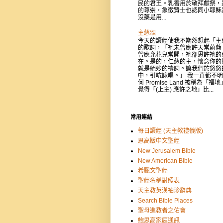
民的君王。乳香用於敬拜獻祭，
的尊崇，象徵賢士也認同小耶穌
沒藥是用...
主慈頌
今天的讀經使我不期然想起「主
的歌詞，「祂未曾應許天常蔚藍
曾應允花兒常開，祂卻恩許祂的
在。是的，仁慈的主，懷念你的
就是絕妙的禱詞。讓我們於悠悠
中，引吭詠唱。」 我一直都不
何 Promise Land 被稱為「福
覺得「(上主) 應許之地」比...
常用連結
每日讀經 (天主教禮儀版)
思高版中文聖經
New Jerusalem Bible
New American Bible
希臘文聖經
聖經名稱對照表
天主教英漢袖珍辭典
Search Bible Places
聖母進教者之佑會
鮑思高家庭通訊