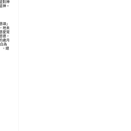
是對神
是神。
慈頌」
，祂未
慈愛常
恩德，
的歲月
明白為
地」，總