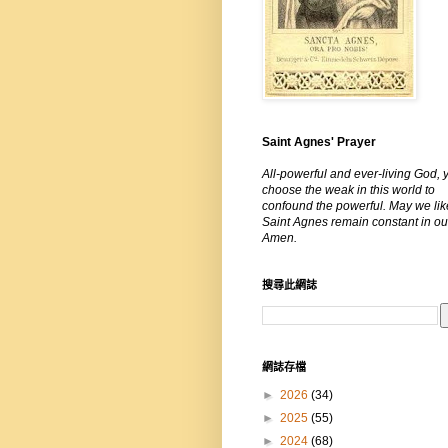
Saint Agnes' Prayer
All-powerful and ever-living God, 
choose the weak in this world to
confound the powerful. May we lik
Saint Agnes remain constant in our
Amen.
搜尋此網誌
網誌存檔
►
2026
(34)
►
2025
(55)
►
2024
(68)