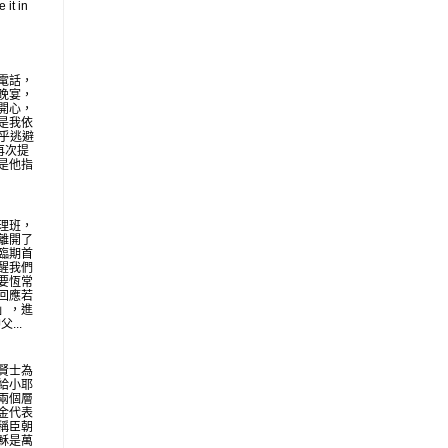
 it in
電話，
晚宴，
開心，
是我依
似乎逃避
再次提
是他指
理班，
離開了
臨期首
醒我們
要恆常
回應若
」，進
...
賢士為
給小耶
兩個層
金代表
稱臣朝
穌是萬