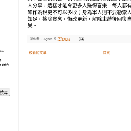
人分享，這樣才能令更多人賺得喜樂。每人都
如作為稅吏不可以多收；身為軍人則不要勒索
知足，擯除貪念，悔改更新，解除束縛後回復
樂。
發佈者：
Agnes
於
下午8:14
you
較新的文章
首頁
e
 faith.