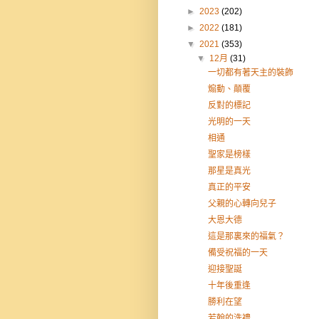
►
2023
(202)
►
2022
(181)
▼
2021
(353)
▼
12月
(31)
一切都有著天主的裝飾
煽動、顛覆
反對的標記
光明的一天
相通
聖家是榜樣
那星是真光
真正的平安
父親的心轉向兒子
大恩大德
這是那裏來的福氣？
備受祝福的一天
迎接聖誕
十年後重逢
勝利在望
若翰的洗禮