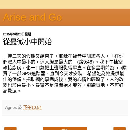
Arise and Go
2015年9月28日星期一
從最微小中開始
一連三天的假期又結束了，耶穌在福音中訓誨各人，「在你
們眾人中最小的，這人纔是最大的」(路9:48) 。我下午抽空
執拾廚房，也一口氣把上班服熨得畢直。在多星期前為Leo購
買了一部GPS追踪器，直到今天才安裝，希望能為牠提供最
佳的保護。把耽擱的事完成後，我的心情也輕鬆了，人的改
變也該由最小、最微不足道開始才奏效，腳踏實地，不可好
高騖遠。
Agnes
於
下午10:54