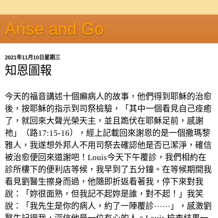
Arise and Go
2021年11月10日星期三
知恩圖報
今天的福音講述十個癩病人的故事，他們得到耶穌的治愈
後，按耶穌的指示到司祭檢驗，「其中一個看見自己痊癒
了，就回來大聲光榮天主，並且跪伏在耶穌足前，感謝
祂」（路
17:15-16
），經上記載回來謝恩的是一個撒瑪黎
雅人，我遂想外邦人不用司祭去確認他是否已潔淨，確信
被治愈便回來道謝吧！
Louis
今天下午覆診，我們相約在
診所樓下的便利店等候，我早到了五分鐘。在等候期間我
看見劉醫生擦身而過，他隨即折返看著我，停下來對我
說：「妳很面熟，但我記不起妳是誰，對不起！」我笑
說：「我先生是你的病人，約了一陣覆診⋯⋯」，感激劉