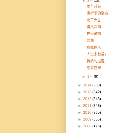
▼
2月
(10)
兩全其美
應祈求的徵兆
開工大吉
淒風冷雨
神采飛揚
罪罰
痲瘋病人
人生多愁苦?
得救的道理
應常喜樂
►
1月
(9)
►
2014
(300)
►
2013
(342)
►
2012
(343)
►
2011
(348)
►
2010
(365)
►
2009
(355)
►
2008
(176)