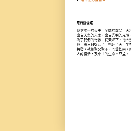
尼西亞信經
我信唯一的天主，全能的聖父，天
出自天主的天主，出自光明的光明
為了我們的得救，從天降下。祂因
載，第三日復活了。祂升了天，坐
共發。祂和聖父聖子，同受欽祟，
人的復活，及來世的生命。亞孟。