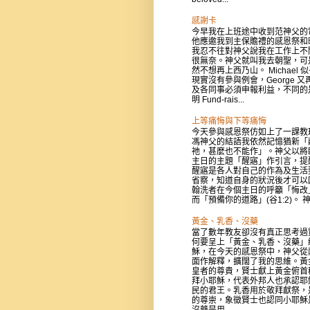
感謝卡
今早我在上班途中收到范神父的
他應邀我到主保贍禮的感恩祭和
我忍不往對神父說我在工作上不
很無奈。神父就叫我去朝聖，可
然不想再上西乃山。 Michael 
現實沒有參與例會，George 又
及各同事必須申報利益，不同的
明 Fund-rais...
上等痛悔與下等痛悔
今天參與感恩祭仿如上了一課教
馮神父的結語我依然記憶猶新「
祂，甚麼也不能作」。神父以將
主日的主題「醒寤」作引言，提
醒寤是各人對自己的作為及生活
省察，知道自身的狀況後才可以
翰洗者在今個主日的呼籲「悔改
而「預備你的道路」(谷1:2)。 神父
黃金、乳香、沒藥
當了數年教友卻沒有真正思考過
何要呈上「黃金、乳香、沒藥」
穌，在今天的感恩祭中，神父從
面作解釋，擴闊了我的思維。黃
皇者的尊貴，賢士獻上黃金俯首
拜小耶穌，代表外邦人也承認耶
民的君王。乳香用於敬拜獻祭，
的尊崇，象徵賢士也認同小耶穌