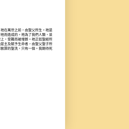
。祂在萬世之前，由聖父所生。祂是
著祂而造成的。祂為了我們人類，並
架上，受難而被埋葬。祂正如聖經所
祂是主及賦予生命者，由聖父聖子所
認赦罪的聖洗，只有一個。我期待死