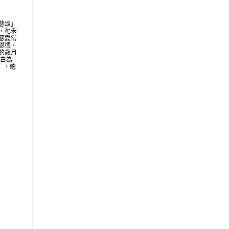
慈頌」
，祂未
慈愛常
恩德，
的歲月
明白為
地」，總