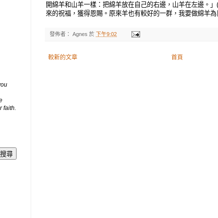
開綿羊和山羊一樣：把綿羊放在自己的右邊，山羊在左邊。」(瑪25
來的祝福，獲得恩賜。原來羊也有較好的一群，我要做綿羊為
發佈者：
Agnes
於
下午9:02
較新的文章
首頁
you
e
 faith.