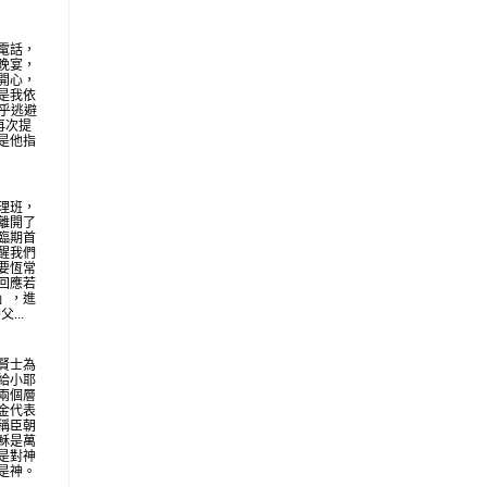
電話，
晚宴，
開心，
是我依
似乎逃避
再次提
是他指
理班，
離開了
臨期首
醒我們
要恆常
回應若
」，進
...
賢士為
給小耶
兩個層
金代表
稱臣朝
穌是萬
是對神
是神。