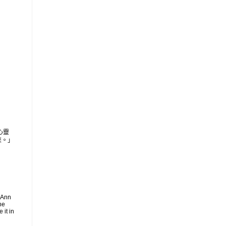
心靈
來。」
 Ann
he
 it in