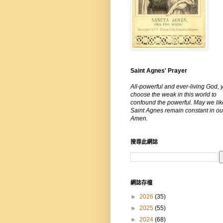
Saint Agnes' Prayer
All-powerful and ever-living God, 
choose the weak in this world to
confound the powerful. May we lik
Saint Agnes remain constant in our
Amen.
搜尋此網誌
網誌存檔
►
2026
(35)
►
2025
(55)
►
2024
(68)