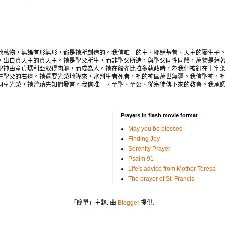
地萬物，無論有形無形，都是祂所創造的。我信唯一的主、耶穌基督、天主的獨生子
，出自真天主的真天主。祂是聖父所生，而非聖父所造，與聖父同性同體，萬物是藉
聖神由童貞瑪利亞取得肉軀，而成為人。祂在般雀比拉多執政時，為我們被釘在十字
在聖父的右邊。祂還要光榮地降來，審判生者死者，祂的神國萬世無疆。我信聖神，
同享光榮，祂曾藉先知們發言。我信唯一、至聖、至公、從宗徒傳下來的教會。我承
Prayers in flash movie format
May you be blessed
Finding Joy
Serenity Prayer
Psalm 91
Life's advice from Mother Teresa
The prayer of St. Francis
「簡單」主題. 由
Blogger
提供.