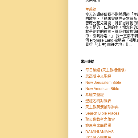
沒藥是用...
主慈頌
今天的讀經使我不期然想起「主
的歌詞，「祂未曾應許天常蔚藍
曾應允花兒常開，祂卻恩許祂的
在。是的，仁慈的主，懷念你的
就是絕妙的禱詞。讓我們於悠悠
中，引吭詠唱。」 我一直都不
何 Promise Land 被稱為「福
覺得「(上主) 應許之地」比...
常用連結
每日讀經 (天主教禮儀版)
思高版中文聖經
New Jerusalem Bible
New American Bible
希臘文聖經
聖經名稱對照表
天主教英漢袖珍辭典
Search Bible Places
聖母進教者之佑會
鮑思高家庭通訊
DA MIHI ANIMAS
塔冷通心靈書舍