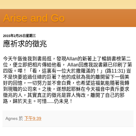
Arise and Go
2015年2月25日星期三
應祈求的徵兆
今天午飯後我到書局逛，發現Allan的新著上了暢銷書榜第二
位，便立即把相片傳給他看， Allan回應我說書籍已印刷了第
四版。嘩！「看，這裏有一位大於撒羅滿的！」(路11:31) 豈
不是快要追過任總的巨著？他的成就為我的離開留下一個美
好的回憶，一切努力並不會白費，也希望這福氣能隨著我轉
到現職的公司來。之後，遂想起耶穌在今天福音中責斥要求
徵兆的人，其實真正的徵兆是罪人悔改，離開了自己的邪
路，歸於天主。可惜......仍未見！
Agnes
於
下午9:39