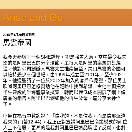
Arise and Go
2015年4月29日星期三
馬雲帝國
我今天參與了一個SME講座，卻是強差人意，當中最令我失
望的是阿里巴巴的分享環節，主持人是阿里的高級銷售經
理，他對公司創辦人馬雲先生推崇備至，跨口馬雲的帝國可
以維持最少三個世紀，由1999年成立至2101年，至少102
年。他還邀請了一位於2012年加入的客戶作見證，那位男士
吹噓阿里巴巴怎樣幫助他在絕路中找到希望，令他甘願把大
半生建設的半導體事業擯棄，轉而以極低成本開展了網上護
膚品的銷售。阿里巴巴儼如他的再生父母，這分享太神怪
了。
耶穌在福音中教誨說：「信我的，不是信我，而是信那派遣
我來的」(若12:44) ，我正正對宣講阿里巴巴商業模式的兩位
人士不信服，更甚的是我對阿里巴巴這品牌起了反感，也對