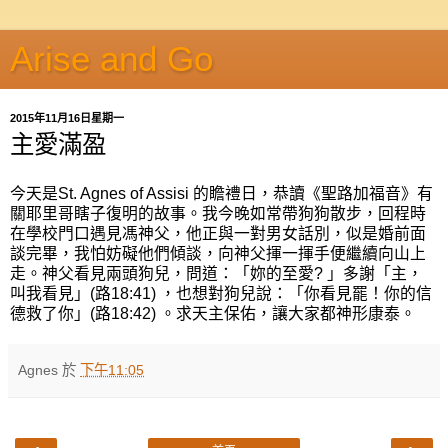
Arise and Go
2015年11月16日星期一
主愛滿盈
今天是St. Agnes of Assisi 的瞻禮日，恭讀《聖路加福音》有
關耶里哥瞎子復明的故事。我今晚如常帶狗狗散步，回程時
在學校門口遇見馮神父，他正與一對男女話別，似是婚前面
談完畢，我怕妨礙他們傾談，向神父揮一揮手便繼續向山上
走。神父看見兩頭狗兒，問道：「妳的至愛? 」多謝「主，
叫我看見」(路18:41) ，也想對狗兒說：「你看見罷！你的信
德救了你」(路18:42) 。求天主保佑，讓大家都神形康泰。
Agnes
於
下午11:05