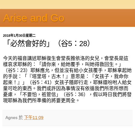
Arise and Go
2018年1月30日星期二
「必然會好的」（谷5：28）
今天的福音講述耶穌復生會堂長雅依洛的女兒，會堂長是這
樣哀求耶穌的：「請你來，給她覆手，叫她得救回生。」
（谷5：23）耶穌應允，但並沒有給小女孩覆手，耶穌拿起她
的手說：「『塔里塔，古木！』意思是：『女孩子，我命你
起來！』」（谷5：41）女孩子隨即行走，耶穌還吩咐人給女
童可吃的東西。我們或許因為事情沒有依循我們所思所想而
憂慮，「不要怕，祇管信」（谷5：36），假以時日我們將發
現耶穌為我們所準備的將要更周全。
Agnes
於
下午11:09