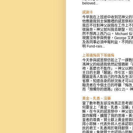
beloved...
感謝卡
今早我在上班途中收到范神父的
他應邀我到主保贍禮的感恩祭和
我忍不往對神父說我在工作上不
很無奈。神父就叫我去朝聖，可
然不想再上西乃山。 Michael 
現實沒有參與例會，George 又
及各同事必須申報利益，不同的
明 Fund-rais...
上等痛悔與下等痛悔
今天參與感恩祭仿如上了一課教
馮神父的結語我依然記憶猶新「
祂，甚麼也不能作」。神父以將
主日的主題「醒寤」作引言，提
醒寤是各人對自己的作為及生活
省察，知道自身的狀況後才可以
翰洗者在今個主日的呼籲「悔改
而「預備你的道路」(谷1:2)。 神父
黃金、乳香、沒藥
當了數年教友卻沒有真正思考過
何要呈上「黃金、乳香、沒藥」
穌，在今天的感恩祭中，神父從
面作解釋，擴闊了我的思維。黃
皇者的尊貴，賢士獻上黃金俯首
拜小耶穌，代表外邦人也承認耶
民的君王。乳香用於敬拜獻祭，
的尊崇，象徵賢士也認同小耶穌