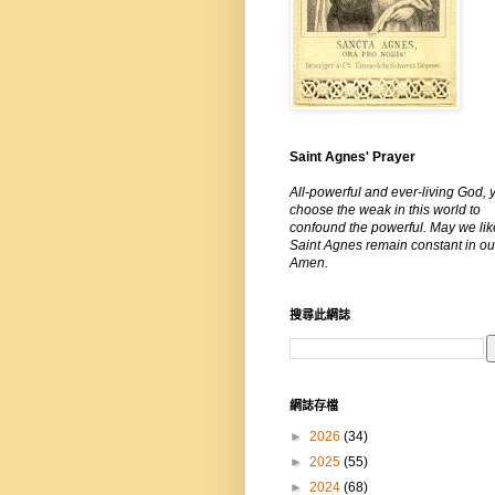
Saint Agnes' Prayer
All-powerful and ever-living God, 
choose the weak in this world to
confound the powerful. May we lik
Saint Agnes remain constant in our
Amen.
搜尋此網誌
網誌存檔
►
2026
(34)
►
2025
(55)
►
2024
(68)