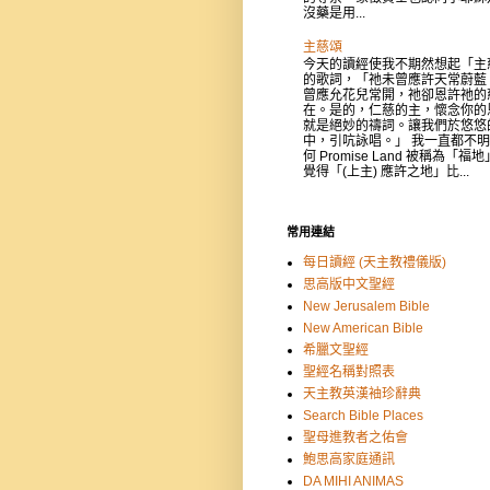
沒藥是用...
主慈頌
今天的讀經使我不期然想起「主
的歌詞，「祂未曾應許天常蔚藍
曾應允花兒常開，祂卻恩許祂的
在。是的，仁慈的主，懷念你的
就是絕妙的禱詞。讓我們於悠悠
中，引吭詠唱。」 我一直都不
何 Promise Land 被稱為「福
覺得「(上主) 應許之地」比...
常用連結
每日讀經 (天主教禮儀版)
思高版中文聖經
New Jerusalem Bible
New American Bible
希臘文聖經
聖經名稱對照表
天主教英漢袖珍辭典
Search Bible Places
聖母進教者之佑會
鮑思高家庭通訊
DA MIHI ANIMAS