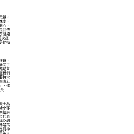
電話，
晚宴，
開心，
是我依
似乎逃避
再次提
是他指
理班，
離開了
臨期首
醒我們
要恆常
回應若
」，進
...
賢士為
給小耶
兩個層
金代表
稱臣朝
穌是萬
是對神
是神。