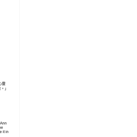
心靈
來。」
 Ann
he
 it in