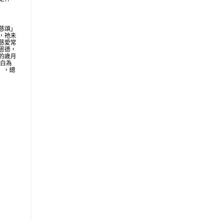
慈頌」
，祂未
慈愛常
恩德，
的歲月
明白為
地」，總