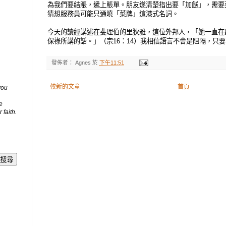
為我們要結賬，遞上賬單。朋友遂清楚指出要「加餸」，需要
猜想服務員可能只通曉「菜牌」這港式名詞。
今天的讀經講述在斐理伯的里狄雅，這位外邦人，「她一直在
保祿所講的話。」（宗16：14）我相信語言不會是阻隔，只
發佈者：
Agnes
於
下午11:51
較新的文章
首頁
you
e
 faith.