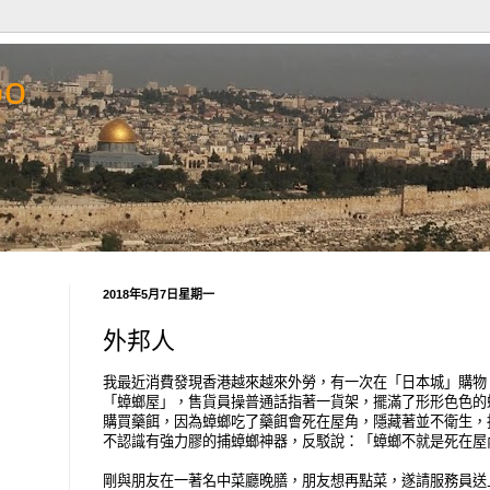
Go
2018年5月7日星期一
外邦人
我最近消費發現香港越來越來外勞，有一次在「日本城」購物
「蟑螂屋」，售貨員操普通話指著一貨架，擺滿了形形色色的
購買藥餌，因為蟑螂吃了藥餌會死在屋角，隱藏著並不衛生，
不認識有強力膠的捕蟑螂神器，反駁說：「蟑螂不就是死在屋
剛與朋友在一著名中菜廳晚膳，朋友想再點菜，遂請服務員送上