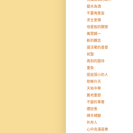
變水為酒
不要再愚妄
求主垂憐
母愛般的關懷
萬眾歸一
新的觀念
還活著的基督
祝聖
周到的服待
重負
提拔弱小的人
耶穌升天
天佑中華
舊地重遊
不變的事實
遭迫害
縛手縛腳
外邦人
心中充滿喜樂