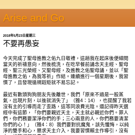
Arise and Go
2018年5月23日星期三
不要再愚妄
今天完成了聖母進教之佑九日敬禮，這趟我在起床後便細閱
當天的祈禱意向，然後梳洗，在吃早餐前誦念天主經、聖母
經、聖三光榮經、又聖母經，及進教之佑聖母誦，並以「聖
母進教之佑，為我等祈」作結。連續進行一個星期後，我習
慣了，且發現循規蹈矩就不易忘記。
最近有數頭狗狗朋友先後離世，我們「原來不過是一股蒸
氣，出現片刻，以後就消失了」（雅4：14），也提醒了我若
沒有主的引導而走了歪路，這等同浪費光陰。還記得昨天選
經中有這節，「你們要親近天主，天主就必親近你們。罪人
們，你們務要潔淨你們的手；三心兩意的人，你們務要清潔
你們的心！」（雅4：8）我們要對抗魔鬼，該先懺悔，以純
淨的雙手和心，懇求天主介入，我要習慣賴主作導引，沒有