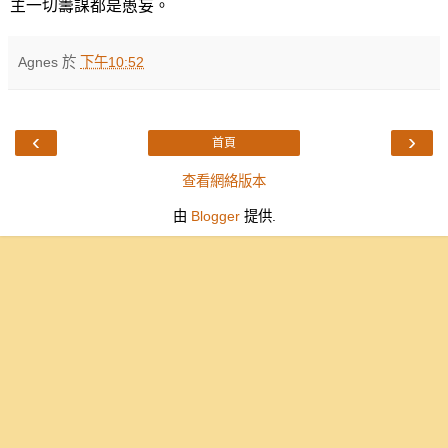
主一切籌謀都是愚妄。
Agnes
於
下午10:52
‹
›
首頁
查看網絡版本
由
Blogger
提供.