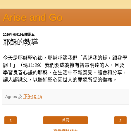
Arise and Go
2020年6月19日星期五
耶穌的教導
今天是耶穌聖心節，耶穌呼籲我們「背起我的軛，跟我學
罷！」（瑪
11:29
）我們要成為擁有智慧明達的人，且要
學習良善心謙的耶穌，在生活中不斷感受、體會和分享，
讓人認識父，以賠補聖心因世人的罪過所受的傷痛。
Agnes
於
下午10:45
‹
›
首頁