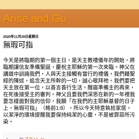
Arise and Go
2020年11月29日星期日
無瑕可指
今天是將臨期的第一個主日，是天主教禮儀年的開始，將
臨期讓信友準備聖誕，慶祝主耶穌的第一次來臨。神父在
講道中訓誨我們，人與天主接觸有當行的禮儀，我們藉聖
經的陳述，追念天主所幹的一切，誠心敬拜祂。我們要把
天主放在第一位，以善言善行生活，醒寤準備主的再來，
在死後接受主的審判。神父且要我們深思在新的一年裡我
要怎樣面對我的信仰，我願「在我們的主耶穌基督的日子
上，無瑕可指」（格前
1:8
），所以今天特意執拾家居，
以潔淨的環境提醒我要保持純潔的心靈，不是被罪惡所污
染。