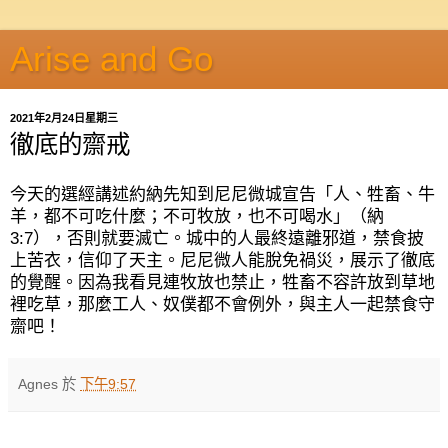
Arise and Go
2021年2月24日星期三
徹底的齋戒
今天的選經講述約納先知到尼尼微城宣告「人、牲畜、牛
羊，都不可吃什麼；不可牧放，也不可喝水」（納
3:7
），否則就要滅亡。城中的人最終遠離邪道，禁食披
上苦衣，信仰了天主。尼尼微人能脫免禍災，展示了徹底
的覺醒。因為我看見連牧放也禁止，牲畜不容許放到草地
裡吃草，那麼工人、奴僕都不會例外，與主人一起禁食守
齋吧！
Agnes
於
下午9:57