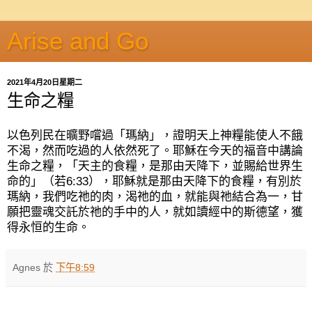
Arise and Go
2021年4月20日星期二
生命之糧
以色列民在曠野嚐過「瑪納」，證明天上神糧能使人不餓
不渴，然而吃過的人依然死了。耶穌在今天的福音中講論
生命之糧，「天主的食糧，是那由天降下，並賜給世界生
命的」（若
6:33
），耶穌就是那由天降下的食糧，有別於
瑪納，我們吃祂的肉，渴祂的血，就能與祂結合為一，甘
願把靈魂交託於祂的手中的人，就如讀經中的斯德望，獲
得永恒的生命。
Agnes
於
下午8:59