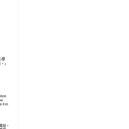
心靈
來。」
 Ann
he
 it in
電話，