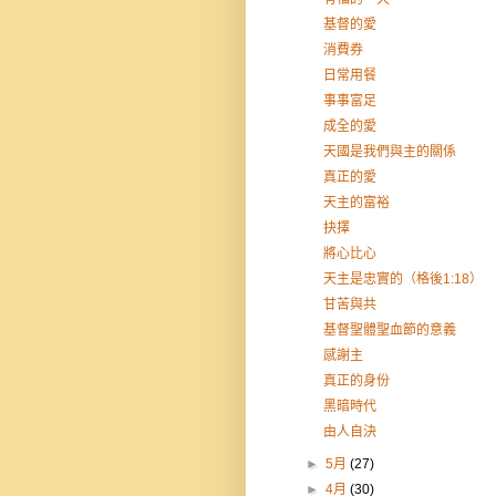
基督的愛
消費券
日常用餐
事事富足
成全的愛
天國是我們與主的關係
真正的愛
天主的富裕
抉擇
將心比心
天主是忠實的（格後1:18）
甘苦與共
基督聖體聖血節的意義
感謝主
真正的身份
黑暗時代
由人自決
►
5月
(27)
►
4月
(30)