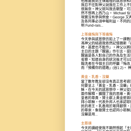
他應邀我到主保贍禮的感恩祭和
我忍不往對神父說我在工作上不
很無奈。神父就叫我去朝聖，可
然不想再上西乃山。 Michael 
現實沒有參與例會，George 又
及各同事必須申報利益，不同的
明 Fund-rais...
上等痛悔與下等痛悔
今天參與感恩祭仿如上了一課教
馮神父的結語我依然記憶猶新「
祂，甚麼也不能作」。神父以將
主日的主題「醒寤」作引言，提
醒寤是各人對自己的作為及生活
省察，知道自身的狀況後才可以
翰洗者在今個主日的呼籲「悔改
而「預備你的道路」(谷1:2)。 神父
黃金、乳香、沒藥
當了數年教友卻沒有真正思考過
何要呈上「黃金、乳香、沒藥」
穌，在今天的感恩祭中，神父從
面作解釋，擴闊了我的思維。黃
皇者的尊貴，賢士獻上黃金俯首
拜小耶穌，代表外邦人也承認耶
民的君王。乳香用於敬拜獻祭，
的尊崇，象徵賢士也認同小耶穌
沒藥是用...
主慈頌
今天的讀經使我不期然想起「主