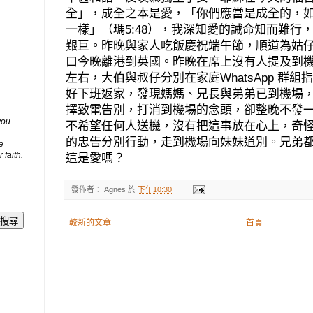
全」，成全之本是愛，「你們應當是成全的，
一樣」（瑪
5:48
），我深知愛的誡命知而難行
艱巨。昨晚與家人吃飯慶祝端午節，順道為姑
口今晚離港到英國。昨晚在席上沒有人提及到
左右，大伯與叔仔分別在家庭
WhatsApp
群組指
好下班返家，發現媽媽、兄長與弟弟已到機場
擇致電告別，打消到機場的念頭，卻整晚不發
you
不希望任何人送機，沒有把這事放在心上，奇
的忠告分別行動，走到機場向妹妹道別。兄弟
e
 faith.
這是愛嗎？
發佈者：
Agnes
於
下午10:30
較新的文章
首頁