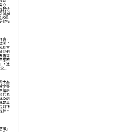
晚宴，
開心，
是我依
似乎逃避
再次提
是他指
理班，
離開了
臨期首
醒我們
要恆常
回應若
」，進
...
賢士為
給小耶
兩個層
金代表
稱臣朝
穌是萬
是對神
是神。
慈頌」