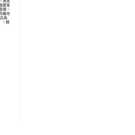
，祂未
慈愛常
恩德，
的歲月
明白為
地」，總