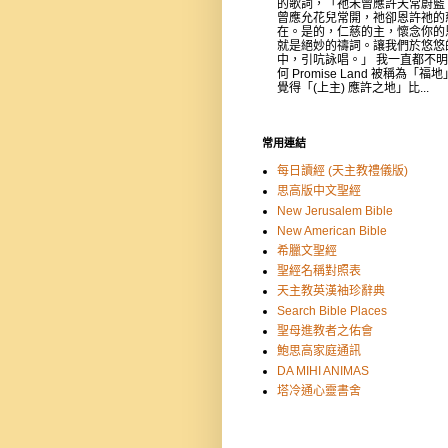
的歌詞，「祂未曾應許天常蔚藍
曾應允花兒常開，祂卻恩許祂的
在。是的，仁慈的主，懷念你的
就是絕妙的禱詞。讓我們於悠悠
中，引吭詠唱。」 我一直都不
何 Promise Land 被稱為「福
覺得「(上主) 應許之地」比...
常用連結
每日讀經 (天主教禮儀版)
思高版中文聖經
New Jerusalem Bible
New American Bible
希臘文聖經
聖經名稱對照表
天主教英漢袖珍辭典
Search Bible Places
聖母進教者之佑會
鮑思高家庭通訊
DA MIHI ANIMAS
塔冷通心靈書舍