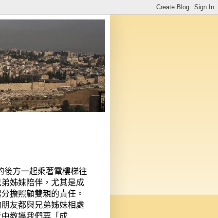
的後方一起乘著電樓梯往
兄弟姊妹陪伴，尤其是成
起分擔照顧雙親的責任。
的朋友都與兄弟姊妹相處
音中教導我們要「成