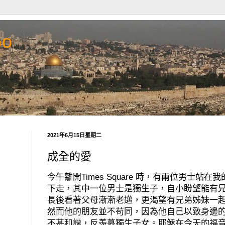
Go
2021年6月15日星期二
成全的愛
今午離開
Times Square
時，有兩位男士站在我
下走，其中一位男士是獨生子，自小盼望能有
長後看著父母漸漸老邁，更渴望有兄弟姊妹一
然而他的朋友並不苟同，因為他自己以致身邊
不甚和諧，反羡慕獨生子女。耶穌在今天的福