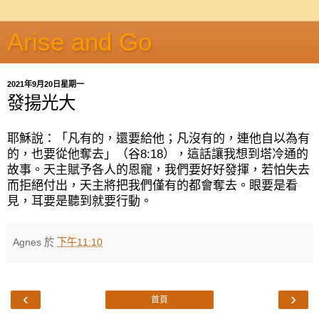
Arise and Go
2021年9月20日星期一
發揚光大
耶穌說：「凡有的，還要給他；凡沒有的，連他自以為有
的，也要從他奪去」（谷
8:18
），這話讓我想到塔冷通的
故事。天主賦予各人的恩寵，我們要好好發揮，若怕失去
而拒絕付出，天主將把我們僅有的都會奪去。眼要是看
見，耳要是聽到就要行動。
Agnes
於
下午11:10
‹
›
首頁