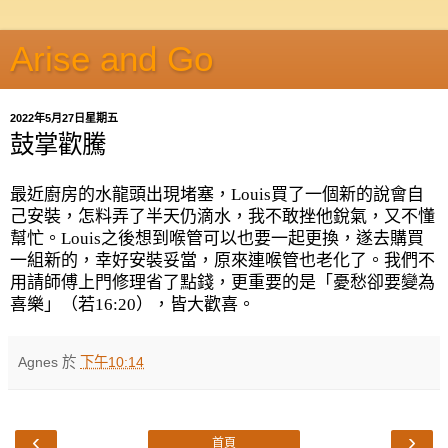
Arise and Go
2022年5月27日星期五
鼓掌歡騰
最近廚房的水龍頭出現堵塞，
Louis
買了一個新的說會自
己安裝，怎料弄了半天仍滴水，我不敢挫他銳氣，又不懂
幫忙。
Louis之後想到
喉管可以也要一起更換，遂去購買
一組新的，幸好安裝妥當，原來連喉管也老化了。我們不
用請師傅上門修理省了點錢，更重要的是「憂愁卻要變為
喜樂」（若
16:20
），皆大歡喜。
Agnes
於
下午10:14
‹
›
首頁