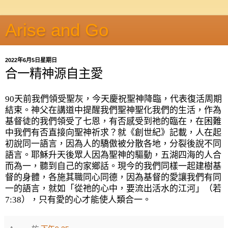
Arise and Go
2022年6月5日星期日
合一精神源自主愛
90
天前我們領受聖灰，今天慶祝聖神降臨，代表復活周期
結束。神父在講道中提醒我們聖神聖化我們的生活，作為
基督徒的我們領受了七恩，有否感受到祂的臨在，在困難
中我們有否直接向聖神祈求？就《創世紀》記載，人在起
初說同一語言，因為人的驕傲被分散各地，分裂後說不同
語言。耶穌升天後眾人因為聖神的驅動，五湖四海的人合
而為一，聽到自己的家鄉話。現今的我們同樣一起建樹基
督的身體，各施其職同心同德，因為基督的愛讓我們有同
一的語言，就如「從祂的心中，要流出活水的江河」（若
7:38
），只有愛的心才能使人類合一。