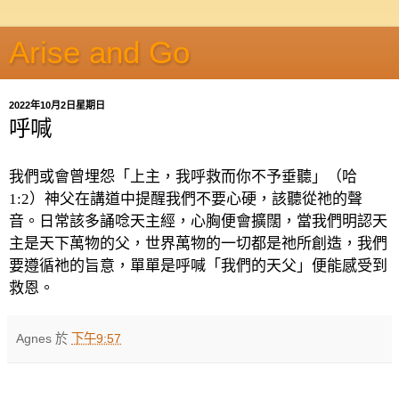
Arise and Go
2022年10月2日星期日
呼喊
我們或會曾埋怨「上主，我呼救而你不予垂聽」（哈
1:2
）神父在講道中提醒我們不要心硬，該聽從祂的聲
音。日常該多誦唸天主經，心胸便會擴闊，當我們明認天
主是天下萬物的父，世界萬物的一切都是祂所創造，我們
要遵循祂的旨意，單單是呼喊「我們的天父」便能感受到
救恩。
Agnes
於
下午9:57