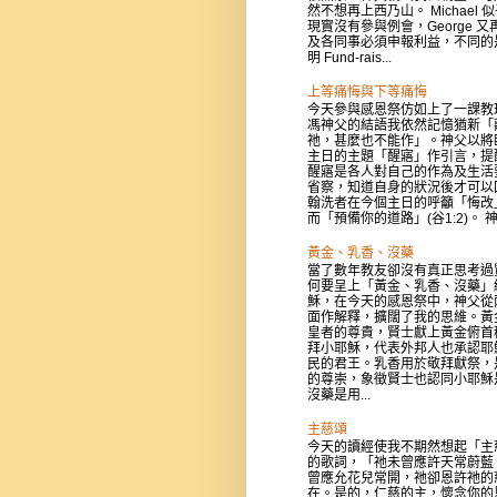
然不想再上西乃山。 Michael 
現實沒有參與例會，George 又
及各同事必須申報利益，不同的
明 Fund-rais...
上等痛悔與下等痛悔
今天參與感恩祭仿如上了一課教
馮神父的結語我依然記憶猶新「
祂，甚麼也不能作」。神父以將
主日的主題「醒寤」作引言，提
醒寤是各人對自己的作為及生活
省察，知道自身的狀況後才可以
翰洗者在今個主日的呼籲「悔改
而「預備你的道路」(谷1:2)。 神父
黃金、乳香、沒藥
當了數年教友卻沒有真正思考過
何要呈上「黃金、乳香、沒藥」
穌，在今天的感恩祭中，神父從
面作解釋，擴闊了我的思維。黃
皇者的尊貴，賢士獻上黃金俯首
拜小耶穌，代表外邦人也承認耶
民的君王。乳香用於敬拜獻祭，
的尊崇，象徵賢士也認同小耶穌
沒藥是用...
主慈頌
今天的讀經使我不期然想起「主
的歌詞，「祂未曾應許天常蔚藍
曾應允花兒常開，祂卻恩許祂的
在。是的，仁慈的主，懷念你的