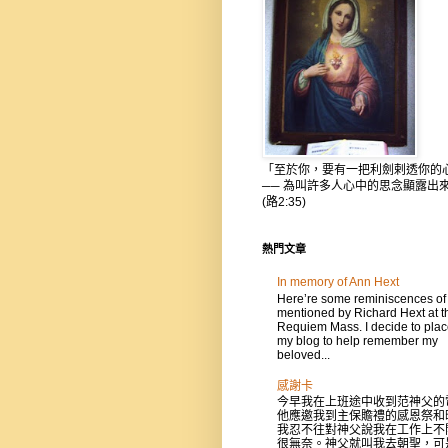
「至於你，要有一把利劍剌透你的
── 為叫許多人心中的思念顯露出
(路2:35)
熱門文章
In memory of Ann Hext
Here’re some reminiscences of
mentioned by Richard Hext at t
Requiem Mass. I decide to place
my blog to help remember my
beloved...
感謝卡
今早我在上班途中收到范神父的
他應邀我到主保贍禮的感恩祭和
我忍不往對神父說我在工作上不
很無奈。神父就叫我去朝聖，可