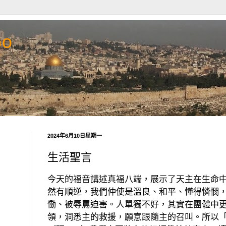
Go
2024年6月10日星期一
生活聖言
今天的福音講述真福八端，展示了天主在生命
然有順逆，我們仲使是溫良、和平、懂得憐憫
慟、被辱罵迫害。人單獨不好，其實在團體中
領，洞悉主的救援，願意跟隨主的召叫。所以