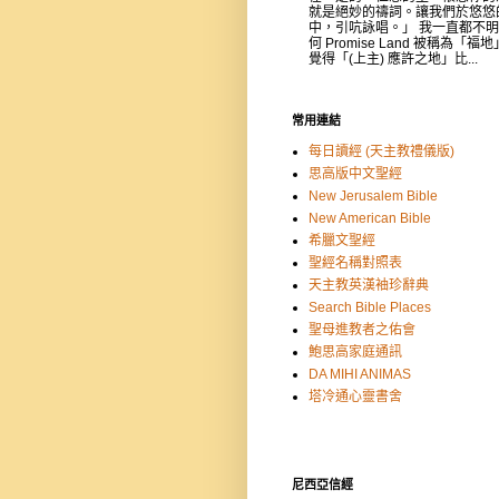
就是絕妙的禱詞。讓我們於悠悠
中，引吭詠唱。」 我一直都不
何 Promise Land 被稱為「福
覺得「(上主) 應許之地」比...
常用連結
每日讀經 (天主教禮儀版)
思高版中文聖經
New Jerusalem Bible
New American Bible
希臘文聖經
聖經名稱對照表
天主教英漢袖珍辭典
Search Bible Places
聖母進教者之佑會
鮑思高家庭通訊
DA MIHI ANIMAS
塔冷通心靈書舍
尼西亞信經