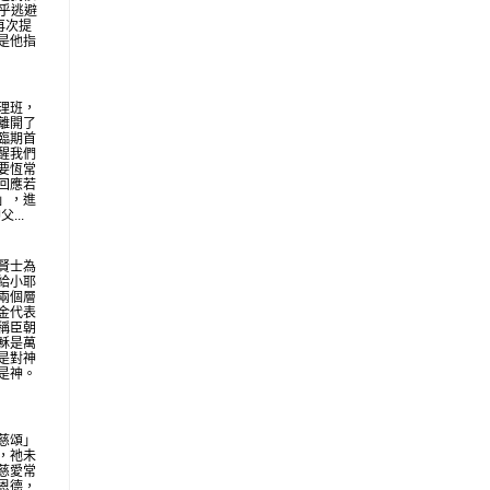
似乎逃避
再次提
是他指
理班，
離開了
臨期首
醒我們
要恆常
回應若
」，進
...
賢士為
給小耶
兩個層
金代表
稱臣朝
穌是萬
是對神
是神。
慈頌」
，祂未
慈愛常
恩德，