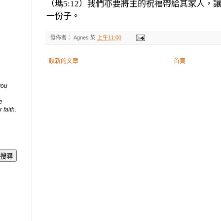
（瑪5:12）我們亦要將主的祝福帶給其家人，
一份子。
發佈者：
Agnes
於
上午11:00
較新的文章
首頁
you
e
 faith.