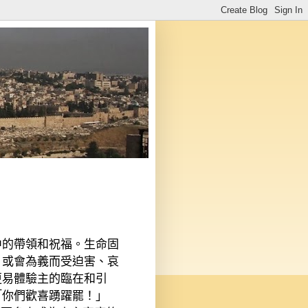
中的帶領和祝福。生命固
，或會為義而受迫害、哀
更易體驗主的臨在和引
「你們歡喜踴躍罷！」