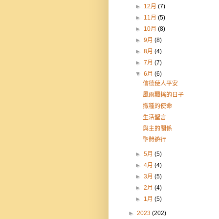
►
12月
(7)
►
11月
(5)
►
10月
(8)
►
9月
(8)
►
8月
(4)
►
7月
(7)
▼
6月
(6)
信德使人平安
風雨飄搖的日子
撒種的使命
生活聖言
與主的關係
聖體遊行
►
5月
(5)
►
4月
(4)
►
3月
(5)
►
2月
(4)
►
1月
(5)
►
2023
(202)