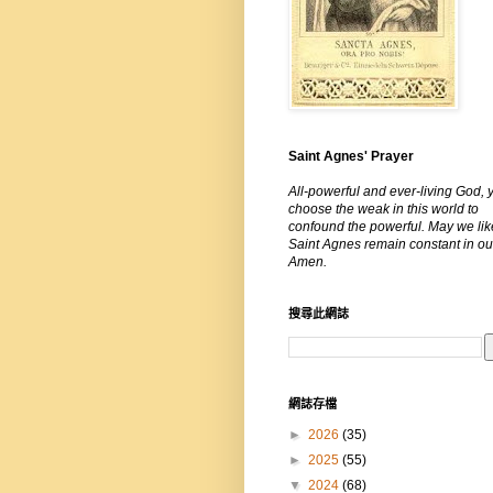
Saint Agnes' Prayer
All-powerful and ever-living God, 
choose the weak in this world to
confound the powerful. May we lik
Saint Agnes remain constant in our
Amen.
搜尋此網誌
網誌存檔
►
2026
(35)
►
2025
(55)
▼
2024
(68)