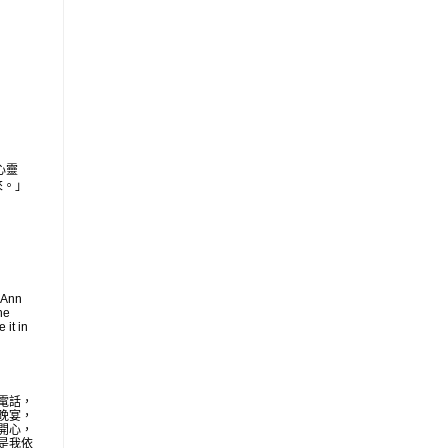
心靈
來。」
 Ann
he
 it in
電話，
晚宴，
開心，
是我依