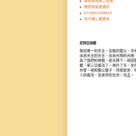
聖母進教者之佑會
鮑思高家庭通訊
DA MIHI ANIMAS
塔冷通心靈書舍
尼西亞信經
我信唯一的天主，全能的聖父，天
出自天主的天主，出自光明的光明
為了我們的得救，從天降下。祂因
載，第三日復活了。祂升了天，坐
共發。祂和聖父聖子，同受欽祟，
人的復活，及來世的生命。亞孟。