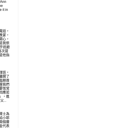
 Ann
he
 it in
電話，
晚宴，
開心，
是我依
似乎逃避
再次提
是他指
理班，
離開了
臨期首
醒我們
要恆常
回應若
」，進
...
賢士為
給小耶
兩個層
金代表