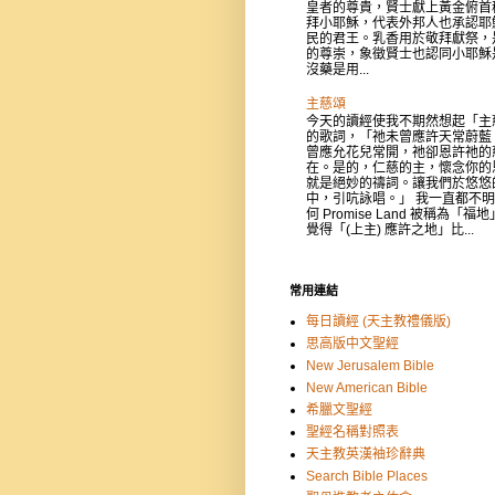
皇者的尊貴，賢士獻上黃金俯首
拜小耶穌，代表外邦人也承認耶
民的君王。乳香用於敬拜獻祭，
的尊崇，象徵賢士也認同小耶穌
沒藥是用...
主慈頌
今天的讀經使我不期然想起「主
的歌詞，「祂未曾應許天常蔚藍
曾應允花兒常開，祂卻恩許祂的
在。是的，仁慈的主，懷念你的
就是絕妙的禱詞。讓我們於悠悠
中，引吭詠唱。」 我一直都不
何 Promise Land 被稱為「福
覺得「(上主) 應許之地」比...
常用連結
每日讀經 (天主教禮儀版)
思高版中文聖經
New Jerusalem Bible
New American Bible
希臘文聖經
聖經名稱對照表
天主教英漢袖珍辭典
Search Bible Places