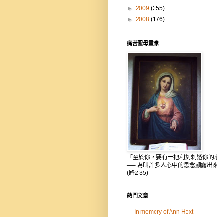
►
2009
(355)
►
2008
(176)
痛苦聖母畫像
「至於你，要有一把利劍剌透你的
── 為叫許多人心中的思念顯露出
(路2:35)
熱門文章
In memory of Ann Hext