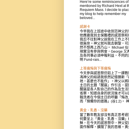
Here’re some reminiscences of
mentioned by Richard Hext at t
Requiem Mass. I decide to place
my blog to help remember my
beloved...
感謝卡
今早我在上班途中收到范神父的
他應邀我到主保贍禮的感恩祭和
我忍不往對神父說我在工作上不
很無奈。神父就叫我去朝聖，可
然不想再上西乃山。 Michael 
現實沒有參與例會，George 又
及各同事必須申報利益，不同的
明 Fund-rais...
上等痛悔與下等痛悔
今天參與感恩祭仿如上了一課教
馮神父的結語我依然記憶猶新「
祂，甚麼也不能作」。神父以將
主日的主題「醒寤」作引言，提
醒寤是各人對自己的作為及生活
省察，知道自身的狀況後才可以
翰洗者在今個主日的呼籲「悔改
而「預備你的道路」(谷1:2)。 神父
黃金、乳香、沒藥
當了數年教友卻沒有真正思考過
何要呈上「黃金、乳香、沒藥」
穌，在今天的感恩祭中，神父從
面作解釋，擴闊了我的思維。黃