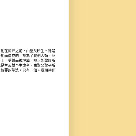
。祂在萬世之前，由聖父所生。祂是
著祂而造成的。祂為了我們人類，並
架上，受難而被埋葬。祂正如聖經所
祂是主及賦予生命者，由聖父聖子所
認赦罪的聖洗，只有一個。我期待死