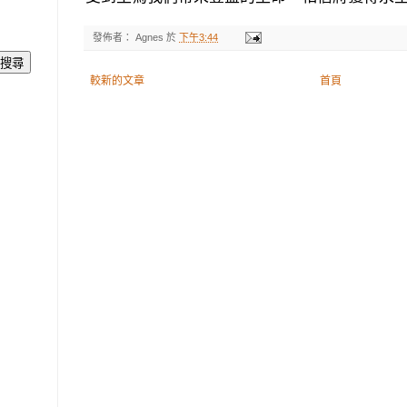
發佈者：
Agnes
於
下午3:44
較新的文章
首頁