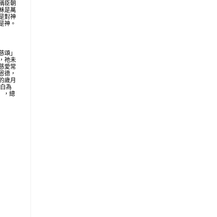
稱臣朝
穌是萬
是對神
是神。
慈頌」
，祂未
慈愛常
恩德，
的歲月
明白為
地」，總