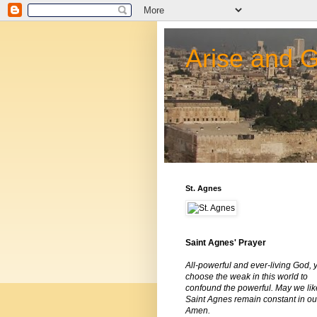
Arise and 
St. Agnes
Saint Agnes' Prayer
All-powerful and ever-living God, 
choose the weak in this world to
confound the powerful. May we lik
Saint Agnes remain constant in our
Amen.