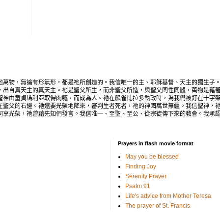
地萬物，無論有形無形，都是祂所創造的。我信唯一的主、耶穌基督、天主的獨生子
，出自真天主的真天主。祂是聖父所生，而非聖父所造，與聖父同性同體，萬物是藉
聖神由童貞瑪利亞取得肉軀，而成為人。祂在般雀比拉多執政時，為我們被釘在十字
在聖父的右邊。祂還要光榮地降來，審判生者死者，祂的神國萬世無疆。我信聖神，
同享光榮，祂曾藉先知們發言。我信唯一、至聖、至公、從宗徒傳下來的教會。我承
Prayers in flash movie format
May you be blessed
Finding Joy
Serenity Prayer
Psalm 91
Life's advice from Mother Teresa
The prayer of St. Francis