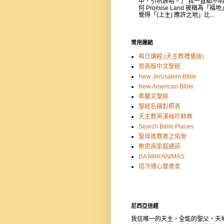
中，引吭詠唱。」 我一直都不
何 Promise Land 被稱為「福
覺得「(上主) 應許之地」比...
常用連結
每日讀經 (天主教禮儀版)
思高版中文聖經
New Jerusalem Bible
New American Bible
希臘文聖經
聖經名稱對照表
天主教英漢袖珍辭典
Search Bible Places
聖母進教者之佑會
鮑思高家庭通訊
DA MIHI ANIMAS
塔冷通心靈書舍
尼西亞信經
我信唯一的天主，全能的聖父，天