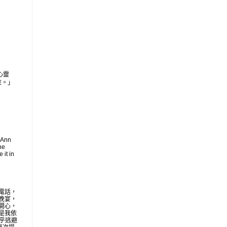
心靈
來。」
 Ann
he
 it in
電話，
晚宴，
開心，
是我依
似乎逃避