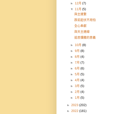
►
12月
(7)
▼
11月
(5)
與主連繫
跌宕起伏不用怕
全心奉獻
與天主連線
追思彌撒的意義
►
10月
(8)
►
9月
(8)
►
8月
(4)
►
7月
(7)
►
6月
(6)
►
5月
(5)
►
4月
(4)
►
3月
(5)
►
2月
(4)
►
1月
(5)
►
2023
(202)
►
2022
(181)