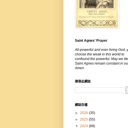
Saint Agnes' Prayer
All-powerful and ever-living God, 
choose the weak in this world to
confound the powerful. May we lik
Saint Agnes remain constant in our
Amen.
搜尋此網誌
網誌存檔
►
2026
(35)
►
2025
(55)
▼
2024
(68)