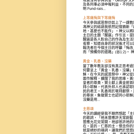
現實沒有參與例會，George 又
及各同事必須申報利益，不同的
明 Fund-rais...
上等痛悔與下等痛悔
今天參與感恩祭仿如上了一課教
馮神父的結語我依然記憶猶新「
祂，甚麼也不能作」。神父以將
主日的主題「醒寤」作引言，提
醒寤是各人對自己的作為及生活
省察，知道自身的狀況後才可以
翰洗者在今個主日的呼籲「悔改
而「預備你的道路」(谷1:2)。 神父
黃金、乳香、沒藥
當了數年教友卻沒有真正思考過
何要呈上「黃金、乳香、沒藥」
穌，在今天的感恩祭中，神父從
面作解釋，擴闊了我的思維。黃
皇者的尊貴，賢士獻上黃金俯首
拜小耶穌，代表外邦人也承認耶
民的君王。乳香用於敬拜獻祭，
的尊崇，象徵賢士也認同小耶穌
沒藥是用...
主慈頌
今天的讀經使我不期然想起「主
的歌詞，「祂未曾應許天常蔚藍
曾應允花兒常開，祂卻恩許祂的
在。是的，仁慈的主，懷念你的
就是絕妙的禱詞。讓我們於悠悠