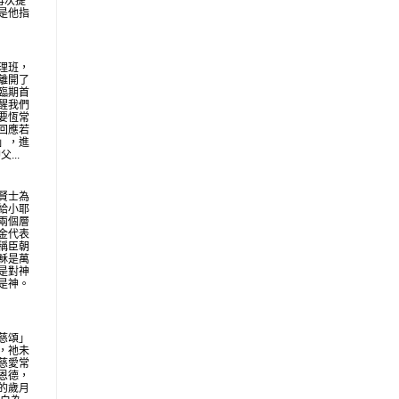
再次提
是他指
理班，
離開了
臨期首
醒我們
要恆常
回應若
」，進
...
賢士為
給小耶
兩個層
金代表
稱臣朝
穌是萬
是對神
是神。
慈頌」
，祂未
慈愛常
恩德，
的歲月