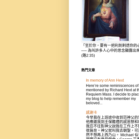
「至於你，要有一把利劍剌透你的
── 為叫許多人心中的思念顯露出
(路2:35)
熱門文章
In memory of Ann Hext
Here’re some reminiscences of
mentioned by Richard Hext at t
Requiem Mass. I decide to place
my blog to help remember my
beloved...
感謝卡
今早我在上班途中收到范神父的
他應邀我到主保贍禮的感恩祭和
我忍不往對神父說我在工作上不
很無奈。神父就叫我去朝聖，可
然不想再上西乃山。 Michael 