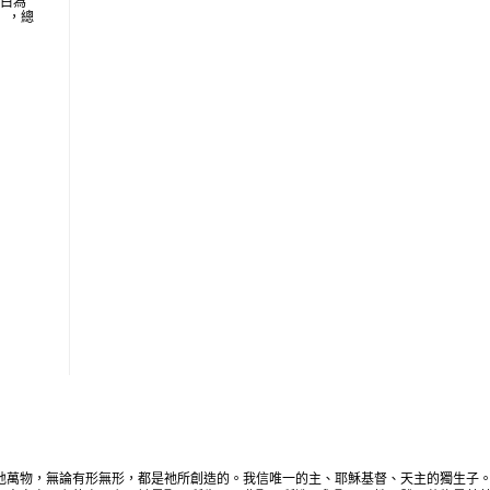
明白為
地」，總
地萬物，無論有形無形，都是祂所創造的。我信唯一的主、耶穌基督、天主的獨生子