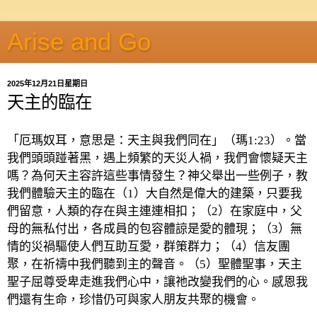
Arise and Go
2025年12月21日星期日
天主的臨在
「厄瑪奴耳，意思是：天主與我們同在」（瑪1:23）。當
我們頭頭踫著黑，遇上頻繁的天災人禍，我們會懷疑天主
嗎？為何天主容許這些事情發生？神父舉出一些例子，教
我們體驗天主的臨在（1）大自然是偉大的建築，只要我
們留意，人類的存在與主連連相扣；（2）在家庭中，父
母的無私付出，各成員的包容體諒是愛的體現；（3）無
情的災禍驅使人們互助互愛，群策群力；（4）信友團
聚，在祈禱中我們聽到主的聲音。（5）聖體聖事，天主
聖子屈尊受卑走進我們心中，讓祂改變我們的心。感恩我
們還有生命，珍惜仍可與家人朋友共聚的機會。