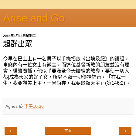
Arise and Go
2015年6月16日星期二
超群出眾
今早在巴士上有一名男子以手機播放《出埃及紀》的讀經，
車廂內有一位女士有微言，而這位基督新教的朋友並沒有理
會，繼續廣播，他似乎要滿全今天讀經的教導，要使一切人
都]成為天父的好子女，所以不顧一切傳揚福音，「在我一
生，我要讚美上主，一息尚存，我要歌頌天主」(詠146:2) 。
Agnes
於
下午10:36
‹
›
首頁