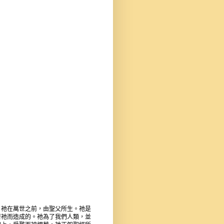
。祂在萬世之前，由聖父所生。祂是
著祂而造成的。祂為了我們人類，並