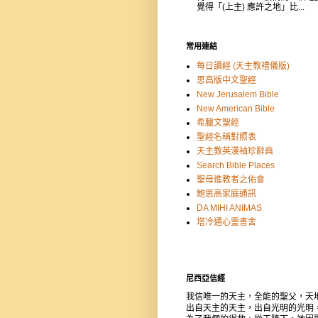
覺得「(上主) 應許之地」比...
常用連結
每日讀經 (天主教禮儀版)
思高版中文聖經
New Jerusalem Bible
New American Bible
希臘文聖經
聖經名稱對照表
天主教英漢袖珍辭典
Search Bible Places
聖母進教者之佑會
鮑思高家庭通訊
DA MIHI ANIMAS
塔冷通心靈書舍
尼西亞信經
我信唯一的天主，全能的聖父，天
出自天主的天主，出自光明的光明