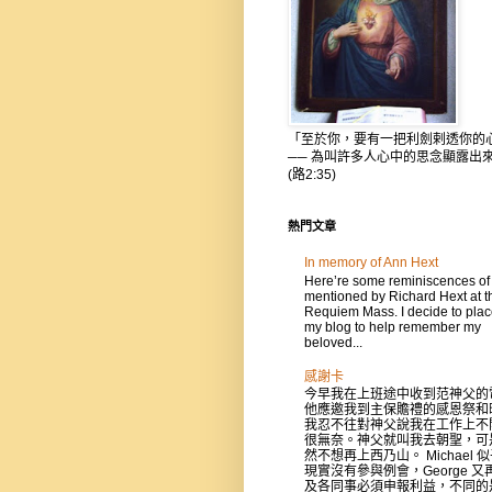
「至於你，要有一把利劍剌透你的
── 為叫許多人心中的思念顯露出
(路2:35)
熱門文章
In memory of Ann Hext
Here’re some reminiscences of
mentioned by Richard Hext at t
Requiem Mass. I decide to place
my blog to help remember my
beloved...
感謝卡
今早我在上班途中收到范神父的
他應邀我到主保贍禮的感恩祭和
我忍不往對神父說我在工作上不
很無奈。神父就叫我去朝聖，可
然不想再上西乃山。 Michael 
現實沒有參與例會，George 又
及各同事必須申報利益，不同的