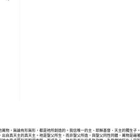
地萬物，無論有形無形，都是祂所創造的。我信唯一的主、耶穌基督、天主的獨生子
，出自真天主的真天主。祂是聖父所生，而非聖父所造，與聖父同性同體，萬物是藉