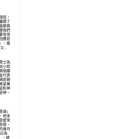
理班，
離開了
臨期首
醒我們
要恆常
回應若
」，進
...
賢士為
給小耶
兩個層
金代表
稱臣朝
穌是萬
是對神
是神。
慈頌」
，祂未
慈愛常
恩德，
的歲月
明白為
地」，總