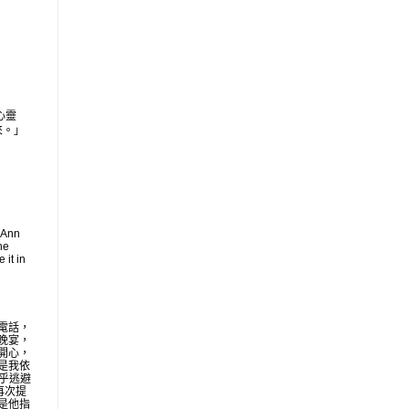
心靈
來。」
 Ann
he
 it in
電話，
晚宴，
開心，
是我依
似乎逃避
再次提
是他指