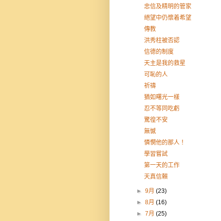
忠信及精明的管家
絕望中仍懷着希望
傳教
洪秀柱被否認
信德的制度
天主是我的救星
可恥的人
祈禱
猶如曙光一樣
忍不等同吃虧
驚徨不安
無憾
憐憫他的那人！
學習嘗試
第一天的工作
天真信賴
►
9月
(23)
►
8月
(16)
►
7月
(25)