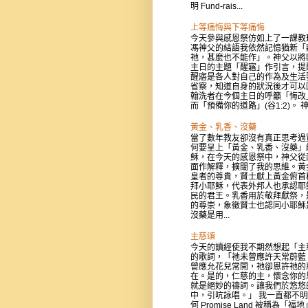
明 Fund-rais...
上等痛悔與下等痛悔
今天參與感恩祭仿如上了一課教
馮神父的結語我依然記憶猶新「
祂，甚麼也不能作」。神父以將
主日的主題「醒寤」作引言，提
醒寤是各人對自己的作為及生活
省察，知道自身的狀況後才可以
翰洗者在今個主日的呼籲「悔改
而「預備你的道路」(谷1:2)。 神父
黃金、乳香、沒藥
當了數年教友卻沒有真正思考過
何要呈上「黃金、乳香、沒藥」
穌，在今天的感恩祭中，神父從
面作解釋，擴闊了我的思維。黃
皇者的尊貴，賢士獻上黃金俯首
拜小耶穌，代表外邦人也承認耶
民的君王。乳香用於敬拜獻祭，
的尊崇，象徵賢士也認同小耶穌
沒藥是用...
主慈頌
今天的讀經使我不期然想起「主
的歌詞，「祂未曾應許天常蔚藍
曾應允花兒常開，祂卻恩許祂的
在。是的，仁慈的主，懷念你的
就是絕妙的禱詞。讓我們於悠悠
中，引吭詠唱。」 我一直都不
何 Promise Land 被稱為「福