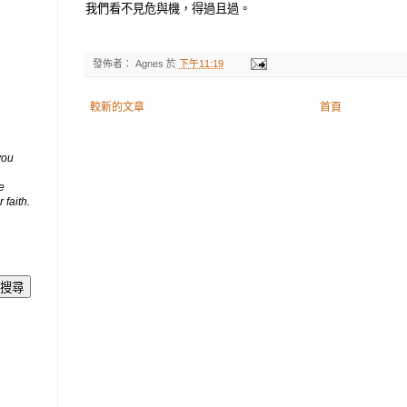
我們看不見危與機，得過且過。
發佈者：
Agnes
於
下午11:19
較新的文章
首頁
you
e
 faith.