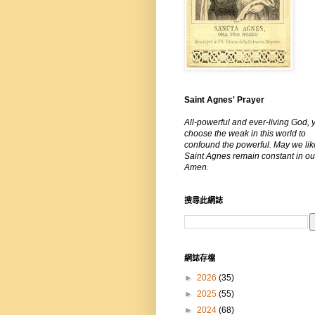
Saint Agnes' Prayer
All-powerful and ever-living God, 
choose the weak in this world to
confound the powerful. May we lik
Saint Agnes remain constant in our
Amen.
搜尋此網誌
網誌存檔
►
2026
(35)
►
2025
(55)
►
2024
(68)