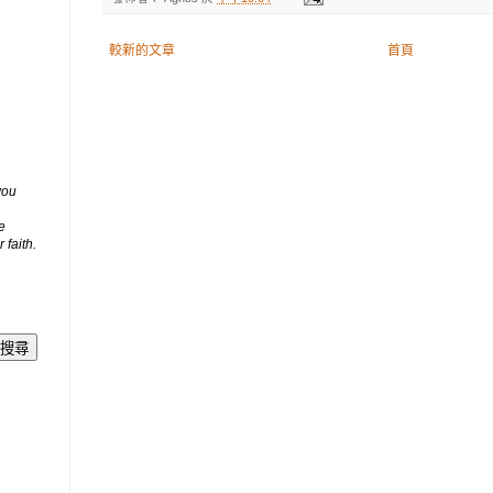
較新的文章
首頁
you
e
 faith.