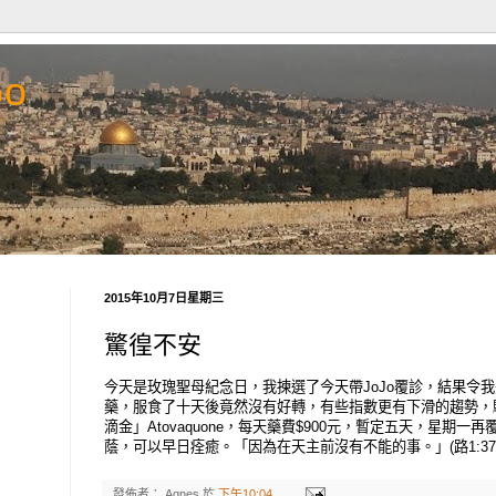
Go
2015年10月7日星期三
驚徨不安
今天是玫瑰聖母紀念日，我揀選了今天帶JoJo覆診，結果令我
藥，服食了十天後竟然沒有好轉，有些指數更有下滑的趨勢，
滴金」Atovaquone，每天藥費$900元，暫定五天，星期一
蔭，可以早日痊癒。「因為在天主前沒有不能的事。」(路1:37
發佈者：
Agnes
於
下午10:04