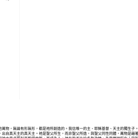
地萬物，無論有形無形，都是祂所創造的。我信唯一的主、耶穌基督、天主的獨生子
，出自真天主的真天主。祂是聖父所生，而非聖父所造，與聖父同性同體，萬物是藉