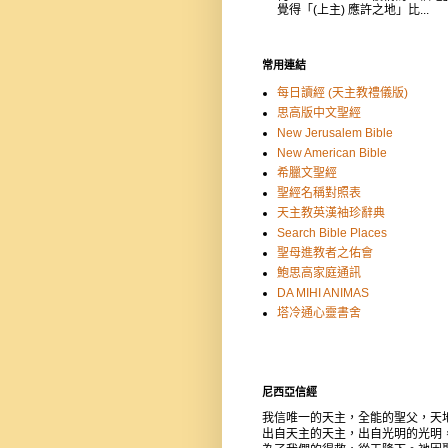
覺得「(上主) 應許之地」比...
常用連結
每日讀經 (天主教禮儀版)
思高版中文聖經
New Jerusalem Bible
New American Bible
希臘文聖經
聖經名稱對照表
天主教英漢袖珍辭典
Search Bible Places
聖母進教者之佑會
鮑思高家庭通訊
DA MIHI ANIMAS
塔冷通心靈書舍
尼西亞信經
我信唯一的天主，全能的聖父，天
出自天主的天主，出自光明的光明