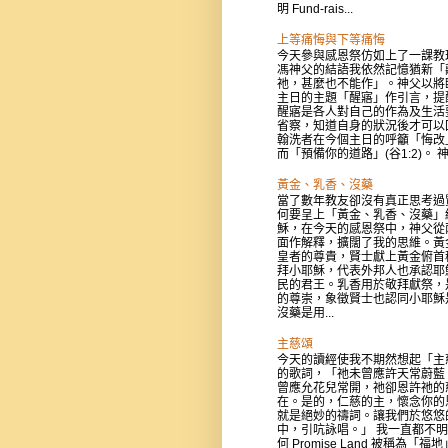
明 Fund-rais...
上等痛悔與下等痛悔
今天參與感恩祭仿如上了一課教
馮神父的結語我依然記憶猶新「
祂，甚麼也不能作」。神父以將
主日的主題「醒寤」作引言，提
醒寤是各人對自己的作為及生活
省察，知道自身的狀況後才可以
翰洗者在今個主日的呼籲「悔改
而「預備你的道路」(谷1:2)。 神父
黃金、乳香、沒藥
當了數年教友卻沒有真正思考過
何要呈上「黃金、乳香、沒藥」
穌，在今天的感恩祭中，神父從
面作解釋，擴闊了我的思維。黃
皇者的尊貴，賢士獻上黃金俯首
拜小耶穌，代表外邦人也承認耶
民的君王。乳香用於敬拜獻祭，
的尊崇，象徵賢士也認同小耶穌
沒藥是用...
主慈頌
今天的讀經使我不期然想起「主
的歌詞，「祂未曾應許天常蔚藍
曾應允花兒常開，祂卻恩許祂的
在。是的，仁慈的主，懷念你的
就是絕妙的禱詞。讓我們於悠悠
中，引吭詠唱。」 我一直都不
何 Promise Land 被稱為「福