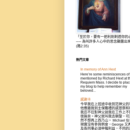
「至於你，要有一把利劍剌透你的
── 為叫許多人心中的思念顯露出
(路2:35)
熱門文章
In memory of Ann Hext
Here’re some reminiscences of
mentioned by Richard Hext at t
Requiem Mass. I decide to place
my blog to help remember my
beloved...
感謝卡
今早我在上班途中收到范神父的
他應邀我到主保贍禮的感恩祭和
我忍不往對神父說我在工作上不
很無奈。神父就叫我去朝聖，可
然不想再上西乃山。 Michael 
現實沒有參與例會，George 又
及各同事必須申報利益，不同的