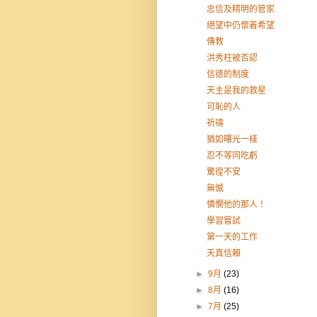
忠信及精明的管家
絕望中仍懷着希望
傳教
洪秀柱被否認
信德的制度
天主是我的救星
可恥的人
祈禱
猶如曙光一樣
忍不等同吃虧
驚徨不安
無憾
憐憫他的那人！
學習嘗試
第一天的工作
天真信賴
►
9月
(23)
►
8月
(16)
►
7月
(25)