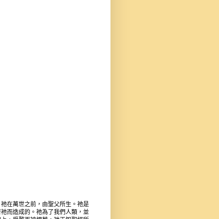
。祂在萬世之前，由聖父所生。祂是
著祂而造成的。祂為了我們人類，並