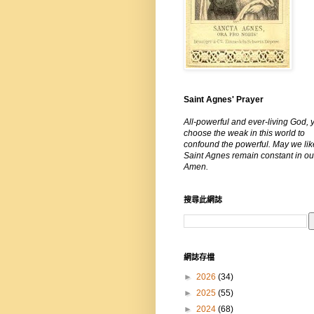
Saint Agnes' Prayer
All-powerful and ever-living God, 
choose the weak in this world to
confound the powerful. May we lik
Saint Agnes remain constant in our
Amen.
搜尋此網誌
網誌存檔
►
2026
(34)
►
2025
(55)
►
2024
(68)