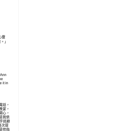
心靈
來。」
 Ann
he
 it in
電話，
晚宴，
開心，
是我依
似乎逃避
再次提
是他指