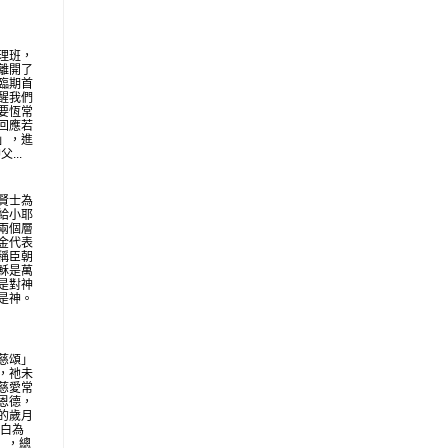
理班，
離開了
臨期首
醒我們
要恆常
回應若
」，進
...
賢士為
給小耶
兩個層
金代表
稱臣朝
穌是萬
是對神
是神。
慈頌」
，祂未
慈愛常
恩德，
的歲月
明白為
地」，總