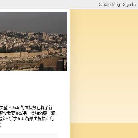
失望。JoJo的血指數在轉了新
驅使我要嘗試另一隻特效藥「滴
再覆診。祈求JoJo能蒙主祝福和庇
)