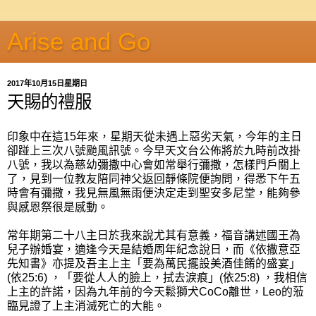
Arise and Go
2017年10月15日星期日
天賜的禮服
印象中在這15年來，星期天從未遇上惡劣天氣，今年的主日
卻踫上三次八號颱風訊號。今早天文台公佈將於九時前改掛
八號，我以為慈幼彌撒中心會如常舉行彌撒，怎樣門戶關上
了，見到一位教友陪同神父返回靜條院便詢問，得悉下午五
時會有彌撒，我見無風無雨便決定走到聖安多尼堂，能夠參
與感恩祭很是感動。
常年期第二十八主日於我來說尤其有意義，福音講述國王為
兒子辦婚宴，適逢今天是結婚周年紀念說日，而《依撒意亞
先知書》亦提及吾主上主「要為萬民擺設美酒佳餚的盛宴」
(依25:6) ，「要從人人的臉上，拭去淚痕」(依25:8) ，我相信
上主的許諾，因為九年前的今天鬆獅犬CoCo離世，Leo的蒞
臨見證了上主消滅死亡的大能。