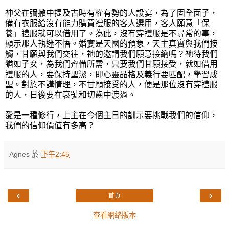
神父在彌撒中提及古時有權有勢的人設宴，為了固全面子，
備有衣服給沒有能力購買禮服的客人選用，客人願意「保
養」禮服就可以借用了。為此，沒有穿禮服是不尋常的事，
顯示那人執迷不悟。婚宴是天國的預象，天主真實與我們接
觸，甘願與我們交往，祂的邀請我們願意接納嗎？祂待我們
猶如子女，為我們齊備所需，只要我們甘願接受，就如借用
禮服的人，要保持聖潔，即心靈品格及義行要匹配，學習成
聖。對於不講情理，不甘願接受的人，便是那位沒有穿禮服
的人，日後要在哀號和切齒中渡過。
愛是一種修行，上主在今個主日的訓示要挑戰我們的信仰，
我們的信仰價值有多高？
Agnes
於
下午2:45
‹
›
首頁
查看網絡版本