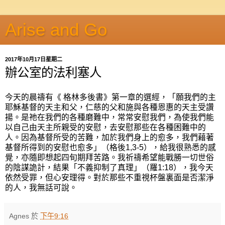
Arise and Go
2017年10月17日星期二
辦公室的法利塞人
今天的晨禱有《 格林多後書》第一章的選經，「願我們的主
耶穌基督的天主和父，仁慈的父和施與各種恩惠的天主受讚
揚。是祂在我們的各種磨難中，常常安慰我們，為使我們能
以自己由天主所親受的安慰，去安慰那些在各種困難中的
人。因為基督所受的苦難，加於我們身上的愈多，我們藉著
基督所得到的安慰也愈多」（格後1,3-5），給我很熟悉的感
覺，亦隨即想起四旬期拜苦路。我祈禱希望能戰勝一切世俗
的陰謀詭計，結果「不義抑制了真理」（羅1:18），我今天
依然受罪，但心安理得。對於那些不重視杯盤裏面是否潔淨
的人，我無話可說。
Agnes
於
下午9:16