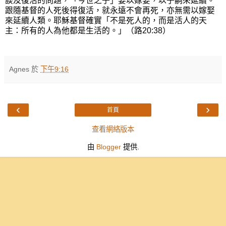
談及復活的問題，「今世之子」要以嫁娶，以子嗣來延續。
跟隨基督的人死後得復活，就永遠不會再死，亦無需以嫁娶
來延續人類。耶穌基督確實「不是死人的，而是活人的天
主：所有的人為他都是生活的。」（路20:38）
Agnes
於
下午9:16
‹
›
首頁
查看網絡版本
由
Blogger
提供.