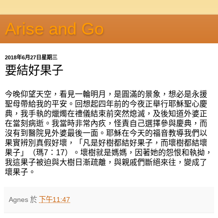
Arise and Go
2018年6月27日星期三
要結好果子
今晚仰望天空，看見一輪明月，是圓滿的景象，想必是永援
聖母帶給我的平安。回想起四年前的今夜正舉行耶穌聖心慶
典，我手執的爉燭在禮儀結束前突然熄滅，及後知道外婆正
在當刻病逝。我當時非常內疚，怪責自己選擇參與慶典，而
沒有到醫院見外婆最後一面。耶穌在今天的福音教導我們以
果實辨別真假好壞，「凡是好樹都結好果子，而壞樹都結壞
果子」（瑪7：17）。壞樹就是媽媽，因著她的怨恨和執拗，
我這果子被迫與大樹日漸疏離，與親戚們斷絕來往，變成了
壞果子。
Agnes
於
下午11:47