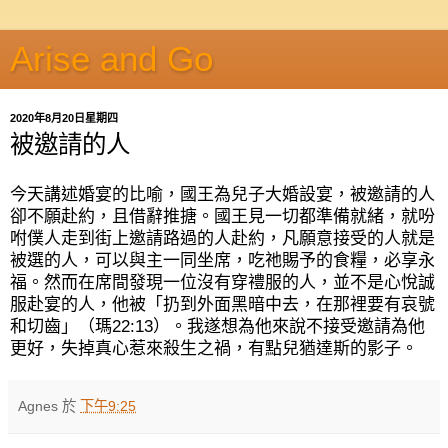
Arise and Go
2020年8月20日星期四
被邀請的人
今天講述婚宴的比喻，國王為兒子大婚設宴，被邀請的人
卻不願赴約，且借辭推搪。國王見一切都準備就緒，就吩
咐僕人走到街上邀請路過的人赴約，凡願意接受的人就是
被選的人，可以與主一同坐席，吃祂賜予的食糧，必享永
福。然而在席間發現一位沒有穿禮服的人，並不是心悅誠
服赴宴的人，他被「扔到外面黑暗中去，在那裡要有哀號
和切齒」（瑪
22:13
）。我遂想為他來說不接受邀請為他
更好，失掉真心惹來殺生之禍，有點兒猶達斯的影子。
Agnes
於
下午9:25