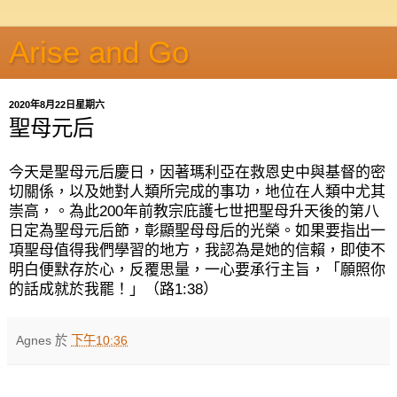
Arise and Go
2020年8月22日星期六
聖母元后
今天是聖母元后慶日，因著瑪利亞在救恩史中與基督的密
切關係，以及她對人類所完成的事功，地位在人類中尤其
崇高，。為此
200
年前教宗庇護七世把聖母升天後的第八
日定為聖母元后節，彰顯聖母母后的光榮。如果要指出一
項聖母值得我們學習的地方，我認為是她的信賴，即使不
明白便默存於心，反覆思量，一心要承行主旨，「願照你
的話成就於我罷！」（路
1:38
）
Agnes
於
下午10:36