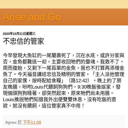
Arise and Go
2020年10月21日星期三
不忠信的管家
今早發現大魚缸的一尾蘭壽死了，沉在水底，或許分家與
否，金魚都難逃一刧，主要收回牠們的靈魂，我救不了。
周而復始，又剩下一尾孤單的金魚，我也不打算再添增金
魚了。今天福音講述忠信及精明的管家，「主人派他管理
自己的家僕，按時配給食糧」（路
12:42
）。晚上約了朋
友晚膳，吩咐
Louis
代餵飼狗狗們，
9:30
晚飯後返家，發
現倆頭狗狗睡著，卻突然起來，原來牠們尚未用膳。
Louis
推說牠們知道我外出便雙雙休息，沒有吃飯的意
欲，就沒有餵飼，這位管家真不中用！
Agnes
於
下午11:08