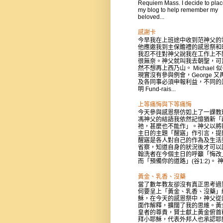
Requiem Mass. I decide to place
my blog to help remember my
beloved...
感謝卡
今早我在上班途中收到范神父的
他應邀我到主保贍禮的感恩祭和
我忍不往對神父說我在工作上不
很無奈。神父就叫我去朝聖，可
然不想再上西乃山。 Michael 
現實沒有參與例會，George 又
及各同事必須申報利益，不同的
明 Fund-rais...
上等痛悔與下等痛悔
今天參與感恩祭仿如上了一課教
馮神父的結語我依然記憶猶新「
祂，甚麼也不能作」。神父以將
主日的主題「醒寤」作引言，提
醒寤是各人對自己的作為及生活
省察，知道自身的狀況後才可以
翰洗者在今個主日的呼籲「悔改
而「預備你的道路」(谷1:2)。 神父
黃金、乳香、沒藥
當了數年教友卻沒有真正思考過
何要呈上「黃金、乳香、沒藥」
穌，在今天的感恩祭中，神父從
面作解釋，擴闊了我的思維。黃
皇者的尊貴，賢士獻上黃金俯首
拜小耶穌，代表外邦人也承認耶