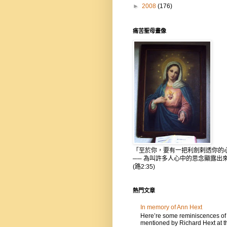
►
2008
(176)
痛苦聖母畫像
「至於你，要有一把利劍剌透你的
── 為叫許多人心中的思念顯露出
(路2:35)
熱門文章
In memory of Ann Hext
Here’re some reminiscences of
mentioned by Richard Hext at t