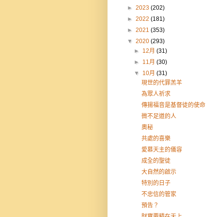
►
2023
(202)
►
2022
(181)
►
2021
(353)
▼
2020
(293)
►
12月
(31)
►
11月
(30)
▼
10月
(31)
現世的代罪羔羊
為眾人祈求
傳揚福音是基督徒的使命
微不足道的人
奧秘
共處的喜樂
愛慕天主的儀容
成全的聖徒
大自然的啟示
特別的日子
不忠信的管家
預告？
財寶要積在天上