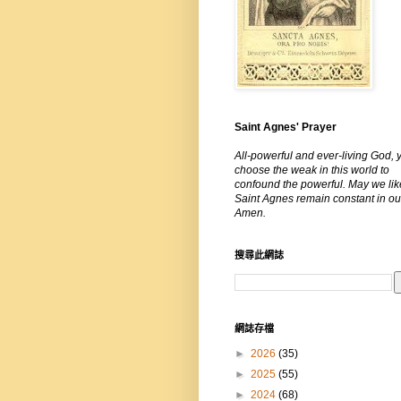
Saint Agnes' Prayer
All-powerful and ever-living God, 
choose the weak in this world to
confound the powerful. May we lik
Saint Agnes remain constant in our
Amen.
搜尋此網誌
網誌存檔
►
2026
(35)
►
2025
(55)
►
2024
(68)