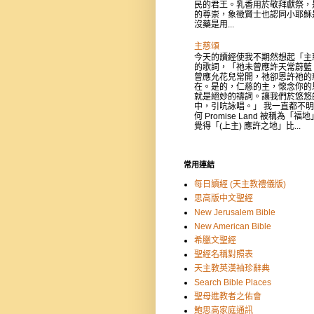
民的君王。乳香用於敬拜獻祭，
的尊崇，象徵賢士也認同小耶穌
沒藥是用...
主慈頌
今天的讀經使我不期然想起「主
的歌詞，「祂未曾應許天常蔚藍
曾應允花兒常開，祂卻恩許祂的
在。是的，仁慈的主，懷念你的
就是絕妙的禱詞。讓我們於悠悠
中，引吭詠唱。」 我一直都不
何 Promise Land 被稱為「福
覺得「(上主) 應許之地」比...
常用連結
每日讀經 (天主教禮儀版)
思高版中文聖經
New Jerusalem Bible
New American Bible
希臘文聖經
聖經名稱對照表
天主教英漢袖珍辭典
Search Bible Places
聖母進教者之佑會
鮑思高家庭通訊