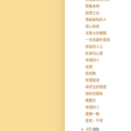
聚散有時
智慧之言
愚昧無知的人
賞心悅目
法學士的種類
一天的額外風假
邪惡的人心
赴宴的心靈
有福的人
信德
悲與歡
玫瑰聖母
尋求主的慈愛
微妙的關係
雙慶日
有福的人
靈機一動
喜悅、平安
►
9月
(30)