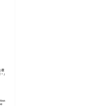
心靈
來。」
 Ann
he