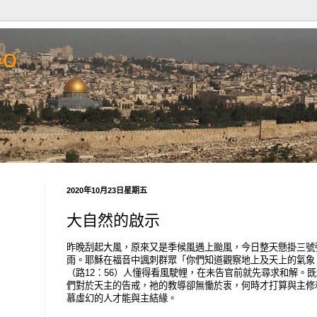
Go
2020年10月23日星期五
大自然的啟示
昨晚刮起大風，原來又是季候風遇上颱風，今日整天懸掛三號
雨。耶穌在福音中諷刺群眾「你們知道觀察地上及天上的氣象
（路12：56）人懂得看風駛𢃇，在未告官前就先尋求和解。
們對於天主的告戒，祂的教導卻無慟於衷，何時才打算與主修
慕虛幻的人才能與主結緣。