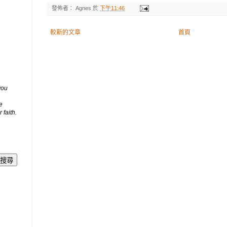
發佈者：
Agnes
於
下午11:46
較新的文章
首頁
you
e
 faith.