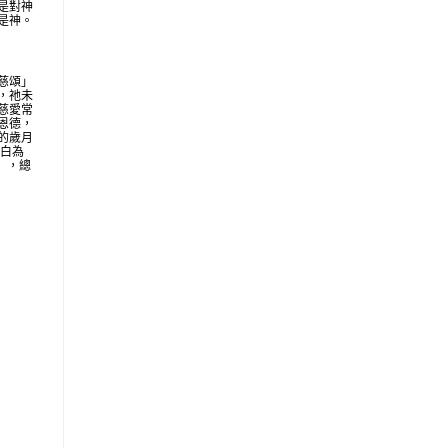
是對神
是神。
慈頌」
，祂未
慈愛常
恩德，
的歲月
明白為
地」，總