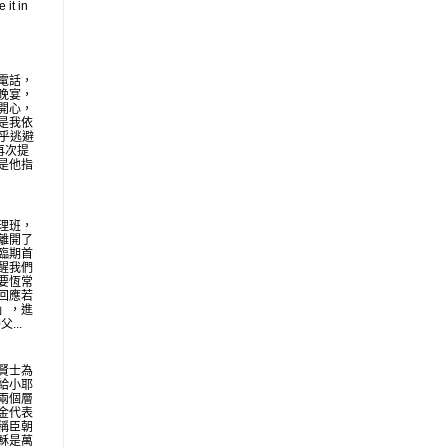
 it in
電話，
晚宴，
開心，
是我依
似乎逃避
再次提
是他指
理班，
離開了
臨期首
醒我們
要恆常
回應若
」，進
...
賢士為
給小耶
兩個層
金代表
稱臣朝
穌是萬