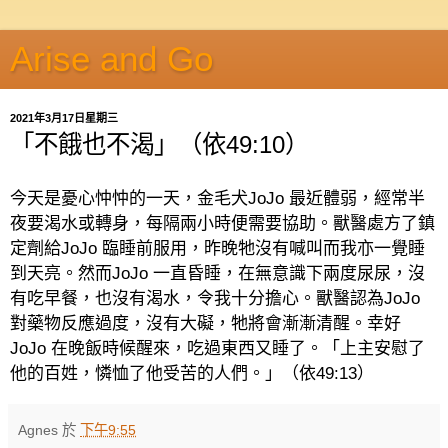
Arise and Go
2021年3月17日星期三
「不餓也不渴」（依49:10）
今天是憂心忡忡的一天，金毛犬
JoJo
最近體弱，經常半
夜要渴水或轉身，每隔兩小時便需要協助。獸醫處方了鎮
定劑給
JoJo
臨睡前服用，昨晚牠沒有喊叫而我亦一覺睡
到天亮。然而
JoJo
一直昏睡，在無意識下兩度尿尿，沒
有吃早餐，也沒有渴水，令我十分擔心。獸醫認為JoJo
對藥物反應過度，沒有大礙，牠將會漸漸清醒。幸好
JoJo
在晚飯時候醒來，吃過東西又睡了。「上主安慰了
他的百姓，憐恤了他受苦的人們。」（依
49:13
）
Agnes
於
下午9:55