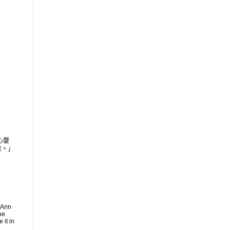
心靈
來。」
 Ann
he
 it in