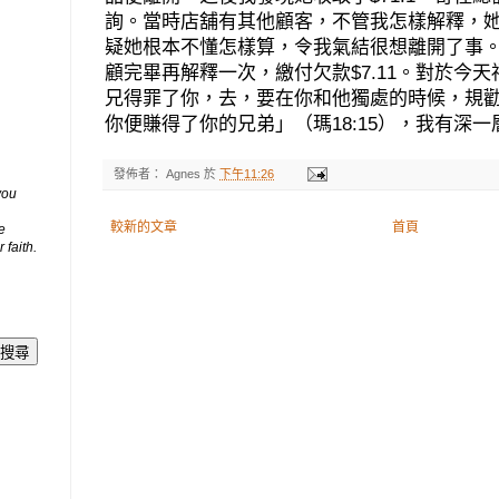
詢。當時店舖有其他顧客，不管我怎樣解釋，
疑她根本不懂怎樣算，令我氣結很想離開了事
顧完畢再解釋一次，繳付欠款
$7.11
。對於今天
兄得罪了你，去，要在你和他獨處的時候，規
你便賺得了你的兄弟」（瑪
18:15
），我有深一
發佈者：
Agnes
於
下午11:26
you
較新的文章
首頁
e
 faith.