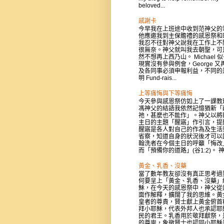
beloved...
感謝卡
今早我在上班途中收到范神父的
他應邀我到主保贍禮的感恩祭和
我忍不往對神父說我在工作上不
很無奈。神父就叫我去朝聖，可
然不想再上西乃山。 Michael 
現實沒有參與例會，George 又
及各同事必須申報利益，不同的
明 Fund-rais...
上等痛悔與下等痛悔
今天參與感恩祭仿如上了一課教
馮神父的結語我依然記憶猶新「
祂，甚麼也不能作」。神父以將
主日的主題「醒寤」作引言，提
醒寤是各人對自己的作為及生活
省察，知道自身的狀況後才可以
翰洗者在今個主日的呼籲「悔改
而「預備你的道路」(谷1:2)。 神父
黃金、乳香、沒藥
當了數年教友卻沒有真正思考過
何要呈上「黃金、乳香、沒藥」
穌，在今天的感恩祭中，神父從
面作解釋，擴闊了我的思維。黃
皇者的尊貴，賢士獻上黃金俯首
拜小耶穌，代表外邦人也承認耶
民的君王。乳香用於敬拜獻祭，
的尊崇，象徵賢士也認同小耶穌