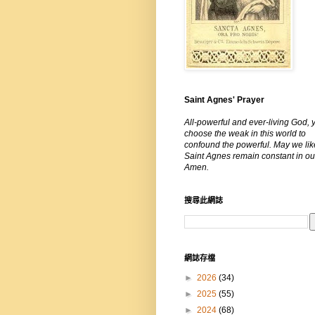
Saint Agnes' Prayer
All-powerful and ever-living God, 
choose the weak in this world to
confound the powerful. May we lik
Saint Agnes remain constant in our
Amen.
搜尋此網誌
網誌存檔
►
2026
(34)
►
2025
(55)
►
2024
(68)