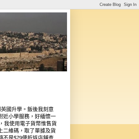
到英國升學。飯後我刻意
附近小學服務，好緬懷一
，我使用電子貨幣惟售貨
上二維碼，取了單據及貨
額不是
$79
便折返店舖查