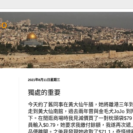
Go
2021年8月11日星期三
獨處的重要
今天約了舊同事在黃大仙午膳，她將離港三年
走到黃大仙南館，過去兩年曾與金毛犬
JoJo
到
下。在閒逛商場時我見減價買了一對枕頭袋
$79
員輸入
$0.79
，她要求我繳付餘額，我遂再次遞
品便離開。之後我發現她收取了
$71.1
，奇怪總