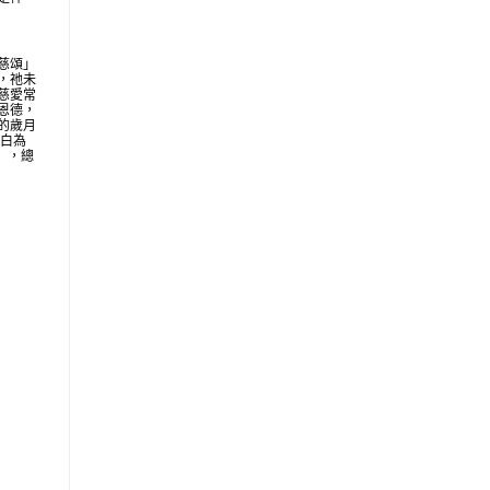
慈頌」
，祂未
慈愛常
恩德，
的歲月
明白為
地」，總