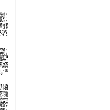
電話，
晚宴，
開心，
是我依
似乎逃避
再次提
是他指
理班，
離開了
臨期首
醒我們
要恆常
回應若
」，進
...
賢士為
給小耶
兩個層
金代表
稱臣朝
穌是萬
是對神
是神。