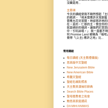
沒藥是用...
主慈頌
今天的讀經使我不期然想起「主
的歌詞，「祂未曾應許天常蔚藍
曾應允花兒常開，祂卻恩許祂的
在。是的，仁慈的主，懷念你的
就是絕妙的禱詞。讓我們於悠悠
中，引吭詠唱。」 我一直都不
何 Promise Land 被稱為「福
覺得「(上主) 應許之地」比...
常用連結
每日讀經 (天主教禮儀版)
思高版中文聖經
New Jerusalem Bible
New American Bible
希臘文聖經
聖經名稱對照表
天主教英漢袖珍辭典
Search Bible Places
聖母進教者之佑會
鮑思高家庭通訊
DA MIHI ANIMAS