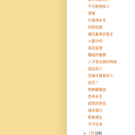
不可輕視他人
賞報
行善得永生
同受庇蔭
讓兒童來近我主
人要守約
容忍是德
獨處的重要
人子受光榮的時辰
成全的人
怎樣才算是好人
容忍？
耶穌顯聖容
思考永生
超眾的熱忱
謹言慎行
險象環生
不可忘本
►
7月
(28)