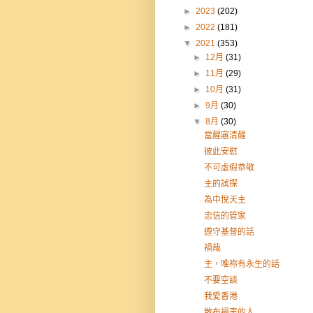
►
2023
(202)
►
2022
(181)
▼
2021
(353)
►
12月
(31)
►
11月
(29)
►
10月
(31)
►
9月
(30)
▼
8月
(30)
當醒寤清醒
彼此安慰
不可虛假恭敬
主的試探
為中悅天主
忠信的管家
遵守基督的話
禍哉
主，唯祢有永生的話
不要空談
我愛香港
散布禍害的人