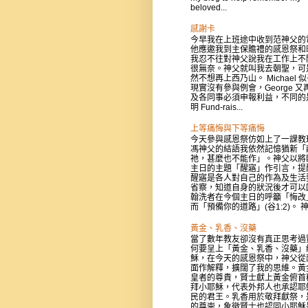
beloved...
感謝卡
今早我在上班途中收到范神父的
他應邀我到主保贍禮的感恩祭和
我忍不往對神父說我在工作上不
很無奈。神父就叫我去朝聖，可
然不想再上西乃山。 Michael 
現實沒有參與例會，George 又
及各同事必須申報利益，不同的
明 Fund-rais...
上等痛悔與下等痛悔
今天參與感恩祭仿如上了一課教
馮神父的結語我依然記憶猶新「
祂，甚麼也不能作」。神父以將
主日的主題「醒寤」作引言，提
醒寤是各人對自己的作為及生活
省察，知道自身的狀況後才可以
翰洗者在今個主日的呼籲「悔改
而「預備你的道路」(谷1:2)。 神父
黃金、乳香、沒藥
當了數年教友卻沒有真正思考過
何要呈上「黃金、乳香、沒藥」
穌，在今天的感恩祭中，神父從
面作解釋，擴闊了我的思維。黃
皇者的尊貴，賢士獻上黃金俯首
拜小耶穌，代表外邦人也承認耶
民的君王。乳香用於敬拜獻祭，
的尊崇，象徵賢士也認同小耶穌