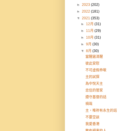
►
2023
(202)
►
2022
(181)
▼
2021
(353)
►
12月
(31)
►
11月
(29)
►
10月
(31)
►
9月
(30)
▼
8月
(30)
當醒寤清醒
彼此安慰
不可虛假恭敬
主的試探
為中悅天主
忠信的管家
遵守基督的話
禍哉
主，唯祢有永生的話
不要空談
我愛香港
散布禍害的人