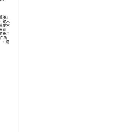
慈頌」
，祂未
慈愛常
恩德，
的歲月
明白為
地」，總