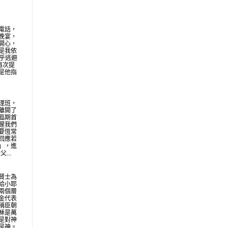
電話，
晚宴，
開心，
是我依
似乎逃避
再次提
是他指
理班，
離開了
臨期首
醒我們
要恆常
回應若
」，進
...
賢士為
給小耶
兩個層
金代表
稱臣朝
穌是萬
是對神
是神。