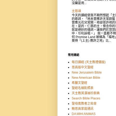
沒藥是用...
主慈頌
今天的讀經使我不期然想起「主
的歌詞，「祂未曾應許天常蔚藍
曾應允花兒常開，祂卻恩許祂的
在。是的，仁慈的主，懷念你的
就是絕妙的禱詞。讓我們於悠悠
中，引吭詠唱。」 我一直都不
何 Promise Land 被稱為「福
覺得「(上主) 應許之地」比...
常用連結
每日讀經 (天主教禮儀版)
思高版中文聖經
New Jerusalem Bible
New American Bible
希臘文聖經
聖經名稱對照表
天主教英漢袖珍辭典
Search Bible Places
聖母進教者之佑會
鮑思高家庭通訊
DA MIHI ANIMAS