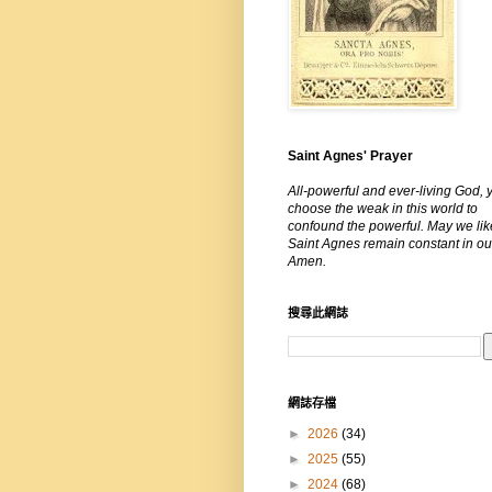
Saint Agnes' Prayer
All-powerful and ever-living God, 
choose the weak in this world to
confound the powerful. May we lik
Saint Agnes remain constant in our
Amen.
搜尋此網誌
網誌存檔
►
2026
(34)
►
2025
(55)
►
2024
(68)