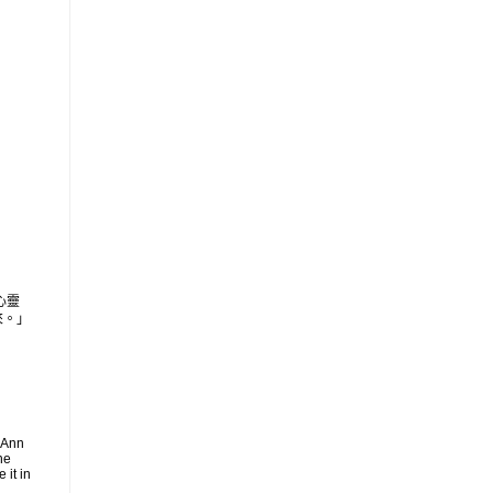
心靈
來。」
 Ann
he
 it in