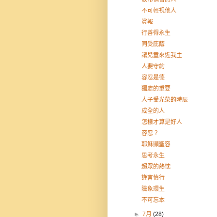
不可輕視他人
賞報
行善得永生
同受庇蔭
讓兒童來近我主
人要守約
容忍是德
獨處的重要
人子受光榮的時辰
成全的人
怎樣才算是好人
容忍？
耶穌顯聖容
思考永生
超眾的熱忱
謹言慎行
險象環生
不可忘本
►
7月
(28)