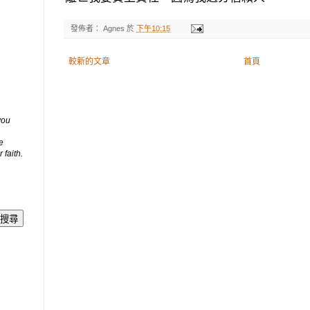
發佈者：
Agnes
於
下午10:15
較新的文章
首頁
you
e
 faith.