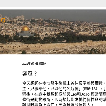
Go
2021年8月7日星期六
容忍？
今天想起在疫情發生後我未曾往母堂參與彌撒
主，只事奉他，只以他的名起誓」
(
申
6:13
），
彌撒。在途中我想起從前與
Leo
和
JoJo
經常簡
條街是動物診所，即時想起斷送牠們倆性命的
離世我要負上責任，因為我過分信賴人。