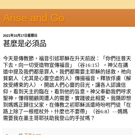
Arise and Go
2021年10月17日星期日
甚麼是必須品
今天是傳教節，福音引述耶穌在升天前說：「你們往普天
下去，向一切受造物宣傳福音」（谷
16:15
），神父在講
道中提及我們都是罪人，我們都需要主耶穌的拯救，祂向
貧窮人（尤其是心靈空虛的人）傳揚福音，釋放俘虜（解
放受縛束的人），開啟人們心靈的目光，讓各人認識信
仰，看到天主的臨在，看到他的旨意。神父奉勸我們呼求
聖神，懂得關顧周遭人的需要，實踐彼此相愛。我隨即想
到媽媽正歸往父家，在傳教之初耶穌派遣時吩咐門徒「在
路上除了一根棍杖外，什麼也不要帶」（谷
6:8
）⋯媽媽
需要我在墨主哥耶扶助我登山的手扙嗎？